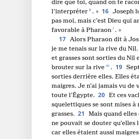
dire que toi, quand on te raco
16
k
l’interpréter
. »
Joseph lu
pas moi, mais c’est Dieu qui
l
favorable à Pharaon
. »
17
Alors Pharaon dit à Jos
je me tenais sur la rive du Nil.
et grasses sont sorties du Nil 
19
m
brouter sur la rive
.
Sept
sorties derrière elles. Elles ét
maigres. Je n’ai jamais vu de 
20
toute l’Égypte.
Et ces vach
squelettiques se sont mises à
21
grasses.
Mais quand elles 
ne pouvait se douter qu’elles 
car elles étaient aussi maigres