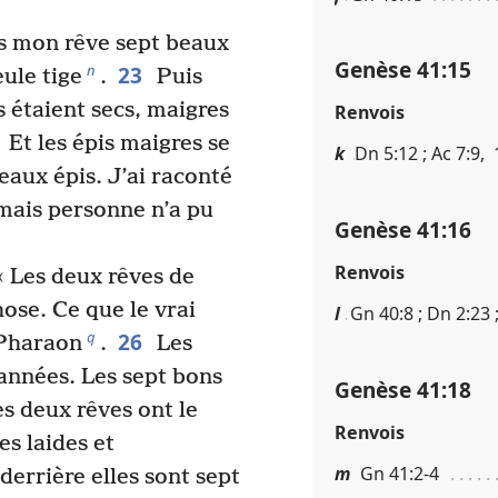
ns mon rêve sept beaux
Genèse 41​:​15
23
n
eule tige
.
Puis
s étaient secs, maigres
Renvois
Et les épis maigres se
k
Dn 5​:​12 ; Ac 7​:​9,
eaux épis. J’ai raconté
 mais personne n’a pu
Genèse 41​:​16
Renvois
« Les deux rêves de
ose. Ce que le vrai
l
Gn 40​:​8 ; Dn 2​:​23 
26
q
à Pharaon
.
Les
années. Les sept bons
Genèse 41​:​18
es deux rêves ont le
Renvois
s laides et
m
Gn 41​:​2-4
derrière elles sont sept