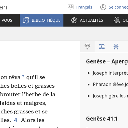
vah
Français
Se connec
Sélectionner
(ouvr
la
une
T VOUS
BIBLIOTHÈQUE
ACTUALITÉS
QU
langue
nouve
fenêt
Genèse – Aperç
Joseph interprè
a
aon rêva
qu’il se
Pharaon élève J
hes belles et grasses
 brouter l’herbe de la
Joseph gère les
laides et maigres,
aches grasses et se
Genèse 41​:​1
4
lles.
Alors les