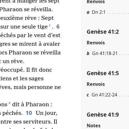
irent à manger les sept
Renvois
 Pharaon se réveilla.
a
Dn 2​:​1
 deuxième rêve : Sept
6
c
sur une seule tige
.
Genèse 41​:​2
échés par le vent d’est
Renvois
gres se mirent à avaler
lors Pharaon se réveilla
b
Gn 41​:​18-21
t un rêve.
occupé. Il fit donc
Genèse 41​:​5
iens et les sages
Renvois
rêves, mais personne ne
c
Gn 41​:​22-24
*
ons
dit à Pharaon :
10
s péchés.
Un jour,
Genèse 41​:​9
tre ses serviteurs. Il
Notes