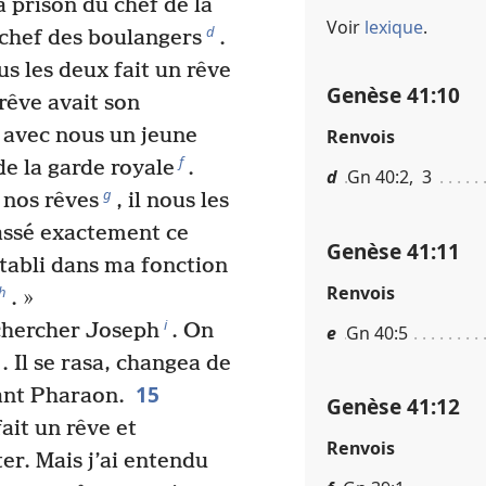
a prison du chef de la
Voir
lexique
.
d
 chef des boulangers
.
s les deux fait un rêve
Genèse 41​:​10
rêve avait son
t avec nous un jeune
Renvois
f
de la garde royale
.
d
Gn 40​:​2, 3
g
 nos rêves
, il nous les
passé exactement ce
Genèse 41​:​11
rétabli dans ma fonction
Renvois
h
. »
i
chercher Joseph
. On
e
Gn 40​:​5
. Il se rasa, changea de
15
ant Pharaon.
Genèse 41​:​12
ait un rêve et
Renvois
er. Mais j’ai entendu