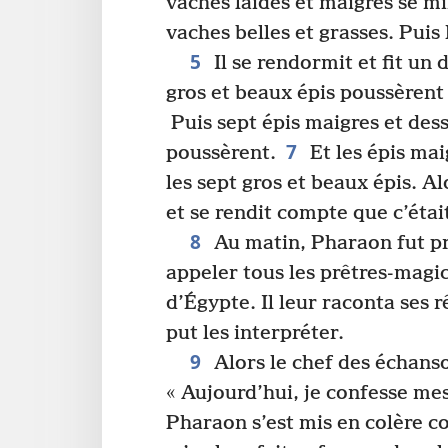
vaches laides et maigres se m
vaches belles et grasses. Puis
5
Il se rendormit et fit un
gros et beaux épis poussèrent 
Puis sept épis maigres et dess
7
poussèrent.
Et les épis mai
les sept gros et beaux épis. A
et se rendit compte que c’étai
8
Au matin, Pharaon fut pré
appeler tous les prêtres-magic
d’Égypte. Il leur raconta ses 
put les interpréter.
9
Alors le chef des échans
« Aujourd’hui, je confesse me
Pharaon s’est mis en colère con