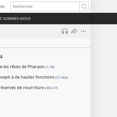
ter
e
Rechercher
I SOMMES-NOUS
lle
re)
u
te les rêves de Pharaon
(
1-36
)
oseph à de hautes fonctions
(
37-46a
)
 réserves de nourriture
(
46b-57
)