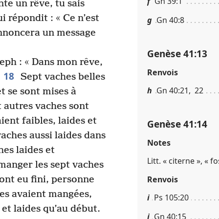
f
Gn 39​:​1
nte un rêve, tu sais
i répondit : « Ce n’est
g
Gn 40​:​8
 annoncera un message
Genèse 41​:​13
eph : « Dans mon rêve,
Renvois
18
Sept vaches belles
h
Gn 40​:​21, 22
et se sont mises à
 autres vaches sont
aient faibles, laides et
Genèse 41​:​14
vaches aussi laides dans
Notes
es laides et
Litt. « citerne », « f
 manger les sept vaches
Renvois
ont eu fini, personne
les avaient mangées,
i
Ps 105​:​20
 et laides qu’au début.
j
Gn 40​:​15