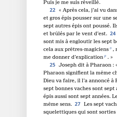
Puis je me suis réveillé.
22
« Après cela, j’ai vu da
et gros épis pousser sur une s
sept autres épis ont poussé. Il
24
et brûlés par le vent d’est.
sont mis à engloutir les sept b
o
cela aux prêtres-magiciens
,
p
me donner d’explication
. »
25
Joseph dit à Pharaon : 
Pharaon signifient la même ch
Dieu va faire, il l’a annoncé 
sept bonnes vaches sont sept 
épis aussi sont sept années. L
27
même sens.
Les sept vache
squelettiques qui sont sorties 