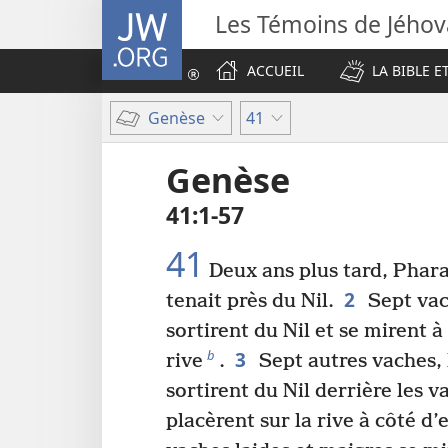
JW.ORG
Les Témoins de Jého
ACCUEIL
LA BIBLE E
Genèse
41
Genèse
41​:​1-57
41
Deux ans plus tard, Phar
2
tenait près du Nil.
Sept vac
sortirent du Nil et se mirent à
3
b
rive
.
Sept autres vaches, 
sortirent du Nil derrière les v
placèrent sur la rive à côté d’e