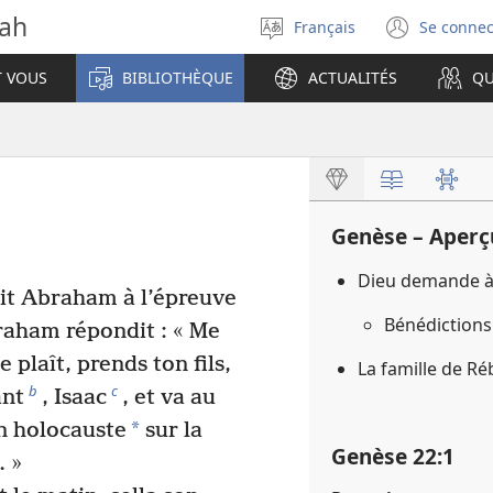
vah
Français
Se connec
Sélectionner
(ouvr
la
une
T VOUS
BIBLIOTHÈQUE
ACTUALITÉS
QU
langue
nouve
fenêt
Genèse – Aperç
Dieu demande à 
mit Abraham à l’épreuve
Bénédictions
Abraham répondit : « Me
te plaît, prends ton fils,
La famille de R
b
c
ant
, Isaac
, et va au
*
en holocauste
sur la
Genèse 22​:​1
. »