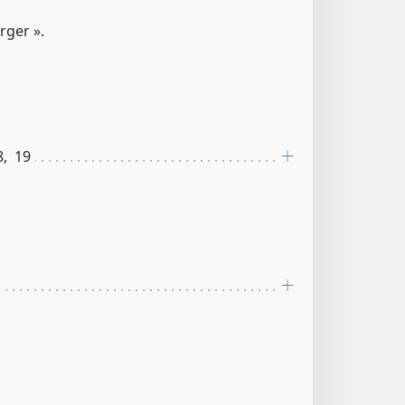
rger ».
18, 19