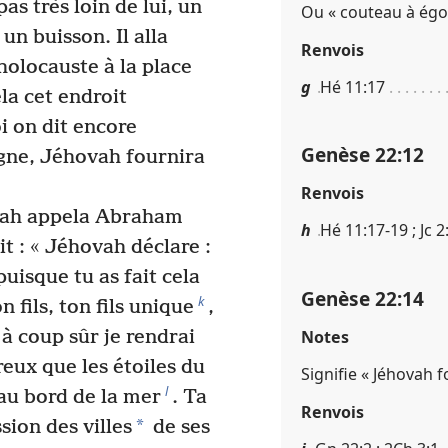
as très loin de lui, un
Ou « couteau à égo
 un buisson. Il alla
Renvois
 holocauste à la place
g
Hé 11​:​17
a cet endroit
i on dit encore
Genèse 22​:​12
agne, Jéhovah fournira
Renvois
ovah appela Abraham
h
Hé 11​:​17-19 ; Jc 2​
it : « Jéhovah déclare :
uisque tu as fait cela
Genèse 22​:​14
k
n fils, ton fils unique
,
Notes
 à coup sûr je rendrai
eux que les étoiles du
Signifie « Jéhovah f
l
 au bord de la mer
. Ta
Renvois
*
ion des villes
de ses