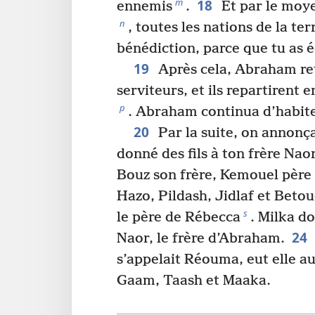
18
m
ennemis
.
Et par le moy
n
, toutes les nations de la te
bénédiction, parce que tu as 
19
Après cela, Abraham re
serviteurs, et ils repartirent
p
. Abraham continua d’habite
20
Par la suite, on annonç
donné des fils à ton frère Nao
Bouz son frère, Kemouel père
Hazo, Pildash, Jidlaf et Betou
s
le père de Rébecca
. Milka do
24
Naor, le frère d’Abraham.
s’appelait Réouma, eut elle aus
Gaam, Taash et Maaka.