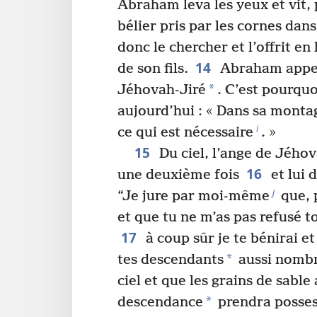
Abraham leva les yeux et vit, p
bélier pris par les cornes dans
donc le chercher et l’offrit en
14
de son fils.
Abraham appel
*
Jéhovah-Jiré
. C’est pourquo
aujourd’hui : « Dans sa mont
i
ce qui est nécessaire
. »
15
Du ciel, l’ange de Jéh
16
une deuxième fois
et lui d
j
“Je jure par moi-même
que, p
et que tu ne m’as pas refusé to
17
à coup sûr je te bénirai et
*
tes descendants
aussi nombr
ciel et que les grains de sable
*
descendance
prendra possess