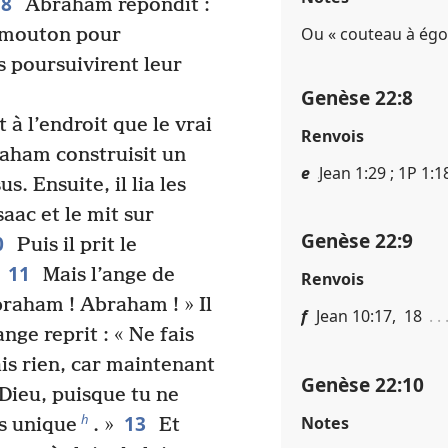
8
Abraham répondit :
Ou « couteau à égo
e mouton pour
ils poursuivirent leur
Genèse 22​:​8
 à l’endroit que le vrai
Renvois
raham construisit un
e
Jean 1​:​29 ; 1P 1​:​
us. Ensuite, il lia les
saac et le mit sur
Genèse 22​:​9
0
Puis il prit le
11
Mais l’ange de
Renvois
braham ! Abraham ! » Il
f
Jean 10​:​17, 18
ange reprit : « Ne fais
ais rien, car maintenant
Genèse 22​:​10
 Dieu, puisque tu ne
13
h
Notes
ls unique
. »
Et