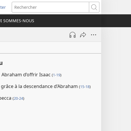
ter
e
Rechercher
I SOMMES-NOUS
lle
re)
u
Abraham d’offrir Isaac
(
1-19
)
 grâce à la descendance d’Abraham
(
15-18
)
ébecca
(
20-24
)