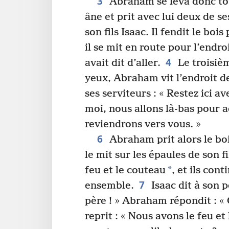
3
Abraham se leva donc tôt 
âne et prit avec lui deux de se
son fils Isaac. Il fendit le boi
il se mit en route pour l’endroi
4
avait dit d’aller.
Le troisièm
yeux, Abraham vit l’endroit de
ses serviteurs : « Restez ici av
moi, nous allons là-bas pour 
reviendrons vers vous. »
6
Abraham prit alors le boi
le mit sur les épaules de son fil
*
feu et le couteau
, et ils con
7
ensemble.
Isaac dit à son 
père ! » Abraham répondit : « O
reprit : « Nous avons le feu et 