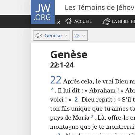
JW.ORG
Les Témoins de Jého
ACCUEIL
LA BIBLE E
Genèse
22
Genèse
22​:​1-24
22
Après cela, le vrai Dieu 
a
. Il lui dit : « Abraham ! » 
2
voici ! »
Dieu reprit : « S’il 
ton fils unique que tu aimes t
d
pays de Moria
. Là, offre-le 
montagne que je te montrerai