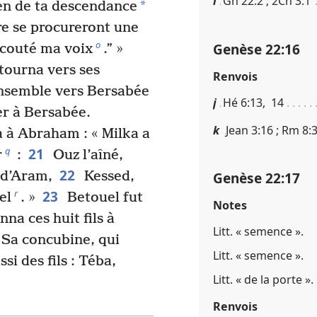
i
Gn 22​:​2 ; 2Ch 3​:​1
*
en de ta descendance
rre se procureront une
o
Genèse 22​:​16
écouté ma voix
.” »
tourna vers ses
Renvois
 ensemble vers Bersabée
j
Hé 6​:​13, 14
r à Bersabée.
k
Jean 3​:​16 ; Rm 8​:​
a à Abraham : « Milka a
21
q
r
:
Ouz l’aîné,
22
 d’Aram,
Kessed,
Genèse 22​:​17
23
r
el
. »
Betouel fut
Notes
nna ces huit fils à
Litt. « semence ».
Sa concubine, qui
Litt. « semence ».
si des fils : Téba,
Litt. « de la porte ».
Renvois