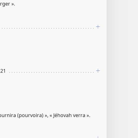
rger ».
:​21
ournira (pourvoira) », « Jéhovah verra ».