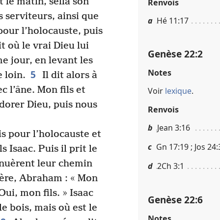
le matin, sella son
Renvois
s serviteurs, ainsi que
a
Hé 11​:​17
s pour l’holocauste, puis
t où le vrai Dieu lui
Genèse 22​:​2
e jour, en levant les
Notes
5
 loin.
Il dit alors à
ec l’âne. Mon fils et
Voir
lexique
.
adorer Dieu, puis nous
Renvois
b
Jean 3​:​16
s pour l’holocauste et
c
Gn 17​:​19 ; Jos 24​:​
s Isaac. Puis il prit le
tinuèrent leur chemin
d
2Ch 3​:​1
père, Abraham : « Mon
ui, mon fils. » Isaac
Genèse 22​:​6
le bois, mais où est le
Notes