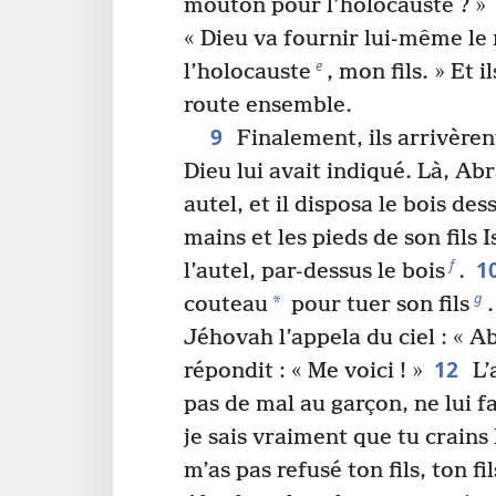
mouton pour l’holocauste ? »
« Dieu va fournir lui-même l
e
l’holocauste
, mon fils. » Et 
route ensemble.
9
Finalement, ils arrivèrent
Dieu lui avait indiqué. Là, Ab
autel, et il disposa le bois dess
mains et les pieds de son fils I
1
f
l’autel, par-dessus le bois
.
g
*
couteau
pour tuer son fils
.
Jéhovah l’appela du ciel : « A
12
répondit : « Me voici ! »
L’
pas de mal au garçon, ne lui f
je sais vraiment que tu crains
m’as pas refusé ton fils, ton fi