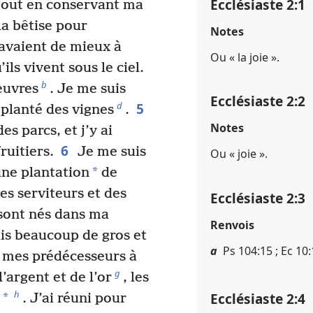
Ecclésiaste 2​:​1
 tout en conservant ma
la bêtise pour
Notes
avaient de mieux à
Ou « la joie ».
ils vivent sous le ciel.
b
œuvres
. Je me suis
Ecclésiaste 2​:​2
5
d
 planté des vignes
.
Notes
es parcs, et j’y ai
6
ruitiers.
Je me suis
Ou « joie ».
*
une plantation
de
es serviteurs et des
Ecclésiaste 2​:​3
 sont nés dans ma
Renvois
uis beaucoup de gros et
a
Ps 104​:​15 ; Ec 10​:
s mes prédécesseurs à
g
’argent et de l’or
, les
h
Ecclésiaste 2​:​4
*
. J’ai réuni pour