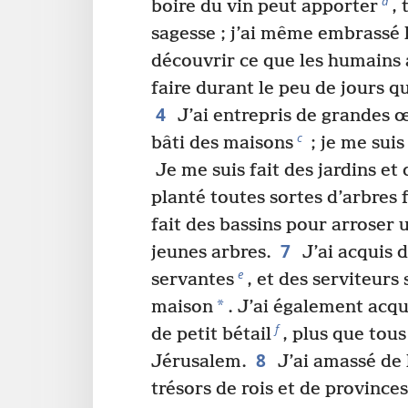
a
boire du vin peut apporter
,
sagesse ; j’ai même embrassé 
découvrir ce que les humains 
faire durant le peu de jours qu’
4
J’ai entrepris de grandes 
c
bâti des maisons
; je me suis
Je me suis fait des jardins et d
planté toutes sortes d’arbres f
fait des bassins pour arroser 
7
jeunes arbres.
J’ai acquis d
e
servantes
, et des serviteurs
*
maison
. J’ai également acq
f
de petit bétail
, plus que tou
8
Jérusalem.
J’ai amassé de l
trésors de rois et de provinces