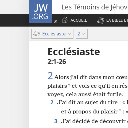
JW.ORG
Les Témoins de Jého
ACCUEIL
LA BIBLE E
Ecclésiaste
2
Ecclésiaste
2​:​1-26
2
Alors j’ai dit dans mon cœur
*
plaisirs
et vois ce qu’il en ré
voyez, cela aussi était futile.
2
J’ai dit au sujet du rire : « 
*
et à propos du plaisir
: 
3
J’ai décidé de découvrir c