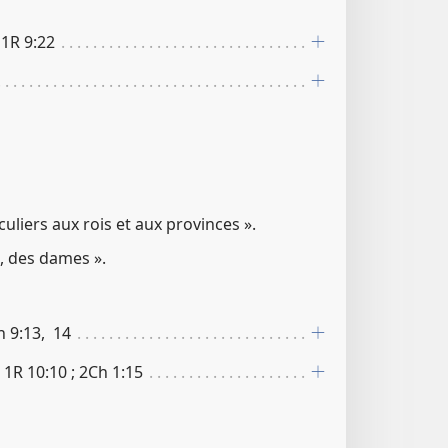
 1R 9​:​22
culiers aux rois et aux provinces ».
, des dames ».
h 9​:​13, 14
; 1R 10​:​10 ; 2Ch 1​:​15