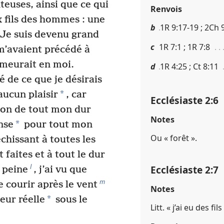
teuses, ainsi que ce qui
Renvois
 fils des hommes : une
b
1R 9​:​17-19 ; 2Ch 9
Je suis devenu grand
c
1R 7​:​1 ; 1R 7​:​8
 m’avaient précédé à
emeurait en moi.
d
1R 4​:​25 ; Ct 8​:​11
é de ce que je désirais
*
aucun plaisir
, car
Ecclésiaste 2​:​6
son de tout mon dur
Notes
*
nse
pour tout mon
Ou « forêt ».
chissant à toutes les
faites et à tout le dur
l
Ecclésiaste 2​:​7
c peine
, j’ai vu que
m
e courir après le vent
Notes
*
leur réelle
sous le
Litt. « j’ai eu des fi