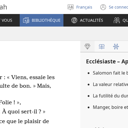
vah
Français
Se connec
Sélectionner
(ouvr
la
une
T VOUS
BIBLIOTHÈQUE
ACTUALITÉS
QU
langue
nouve
fenêt
Ecclésiaste – A
Salomon fait le 
 : « Viens, essaie les
La valeur relat
sulte de bon. » Mais,
La futilité du du
Folie ! »,
Manger, boire et
« À quoi sert-il ? »
e que le plaisir de