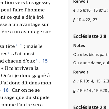
Renvois
ention vers la sagesse,
e peut faire l’homme
e
1S 8​:​10 ; 1S 8​:​13 ;
nt ce qui a déjà été
f
1R 4​:​22, 23
esse a un avantage sur
ière a un avantage sur
Ecclésiaste 2​:​8
q
Notes
*
sa tête
; mais le
r
bres
. J’ai aussi
Ou « les biens parti
15
s
nd chacun d’eux
.
Ou « une dame, oui
« Il m’arrivera la
Renvois
» Qu’ai-je donc gagné à
h
1R 10​:​14, 15 ; 2C
J’ai donc dit dans mon
16
»
Car on ne se
g
1R 9​:​14 ; 1R 9​:​28 
u sage que du stupide
n comme l’autre sera
Ecclésiaste 2​:​9