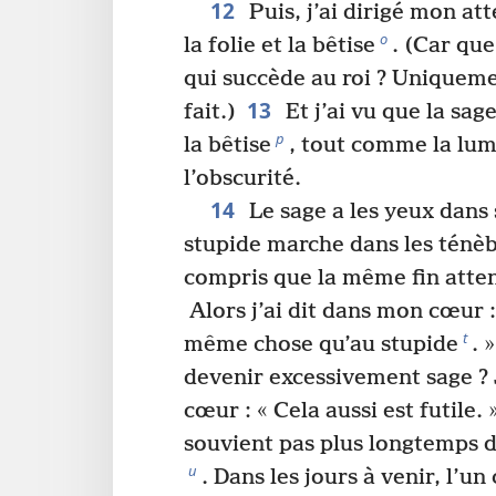
12
Puis, j’ai dirigé mon att
o
la folie et la bêtise
. (Car qu
qui succède au roi ? Uniqueme
13
fait.)
Et j’ai vu que la sag
p
la bêtise
, tout comme la lum
l’obscurité.
14
Le sage a les yeux dans 
stupide marche dans les ténè
compris que la même fin atte
Alors j’ai dit dans mon cœur : 
t
même chose qu’au stupide
. 
devenir excessivement sage ? 
cœur : « Cela aussi est futile. 
souvient pas plus longtemps d
u
. Dans les jours à venir, l’u