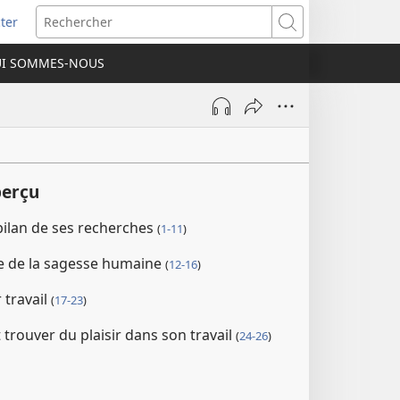
ter
e
Rechercher
I SOMMES-NOUS
lle
re)
perçu
bilan de ses recherches
(
1-11
)
ive de la sagesse humaine
(
12-16
)
r travail
(
17-23
)
 trouver du plaisir dans son travail
(
24-26
)