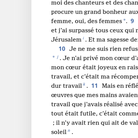
moi des chanteurs et des chan
procure un grand bonheur aux
9
*
femme, oui, des femmes
.
et j’ai surpassé tous ceux qui
i
Jérusalem
. Et ma sagesse d
10
Je ne me suis rien refus
j
*
. Je n’ai privé mon cœur d’
mon cœur était joyeux en rai
travail, et c’était ma récompe
11
k
dur travail
.
Mais en réflé
œuvres que mes mains avaient 
travail que j’avais réalisé ave
tout était futile, c’était comm
; il n’y avait rien qui ait de va
n
soleil
.