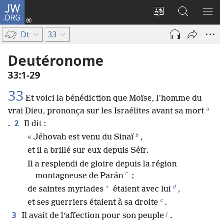
JW.ORG
Se
connecter
Changer
Recherch
AF
(ouvre
la
sur
LE
Dt
33
une
langue
JW.ORG
ME
nouvelle
du
Deutéronome
fenêtre)
site
33​:​1-29
33
Et voici la bénédiction que Moïse, l’homme du
a
vrai Dieu, prononça sur les Israélites avant sa mort
2
.
Il dit :
b
« Jéhovah est venu du Sinaï
,
et il a brillé sur eux depuis Séïr.
Il a resplendi de gloire depuis la région
c
montagneuse de Parân
;
d
*
de saintes myriades
étaient avec lui
,
e
et ses guerriers étaient à sa droite
.
f
3
Il avait de l’affection pour son peuple
.