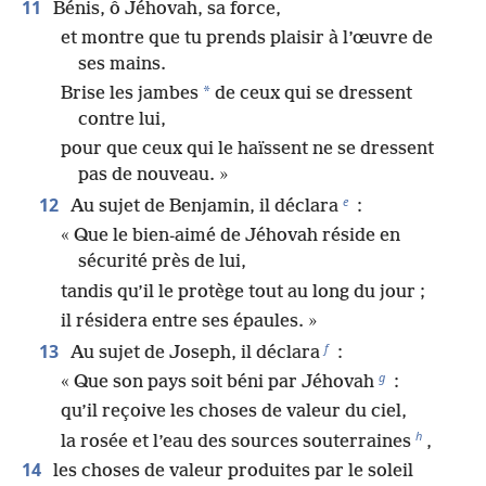
11
Bénis, ô Jéhovah, sa force,
et montre que tu prends plaisir à l’œuvre de
ses mains.
*
Brise les jambes
de ceux qui se dressent
contre lui,
pour que ceux qui le haïssent ne se dressent
pas de nouveau. »
e
12
Au sujet de Benjamin, il déclara
:
« Que le bien-aimé de Jéhovah réside en
sécurité près de lui,
tandis qu’il le protège tout au long du jour ;
il résidera entre ses épaules. »
f
13
Au sujet de Joseph, il déclara
:
g
« Que son pays soit béni par Jéhovah
:
qu’il reçoive les choses de valeur du ciel,
h
la rosée et l’eau des sources souterraines
,
14
les choses de valeur produites par le soleil