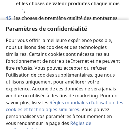
et les choses de valeur produites chaque mois
i
,
15
les choses de première qualité des montagnes
j
*
anciennes
Paramètres de confidentialité
et les choses de valeur des collines éternelles,
Pour vous offrir la meilleure expérience possible,
16
les choses de valeur de la terre et de ce qui la
nous utilisons des cookies et des technologies
k
remplit
,
similaires. Certains cookies sont nécessaires au
et l’approbation de Celui qui réside dans le
fonctionnement de notre site Internet et ne peuvent
l
buisson épineux
.
être refusés. Vous pouvez accepter ou refuser
Qu’elles viennent sur la tête de Joseph,
l'utilisation de cookies supplémentaires, que nous
sur le sommet de la tête de celui qui a été
utilisons uniquement pour améliorer votre
m
séparé de ses frères
.
expérience. Aucune de ces données ne sera jamais
17
Sa splendeur est comme celle d’un taureau
vendue ou utilisée à des fins de marketing. Pour en
premier-né
savoir plus, lisez les
Règles mondiales d’utilisation des
et ses cornes sont des cornes de taureau
cookies et technologies similaires
. Vous pouvez
sauvage.
personnaliser vos paramètres à tout moment en
*
Avec elles, il poussera
des peuples,
vous rendant sur la page des
Règles de