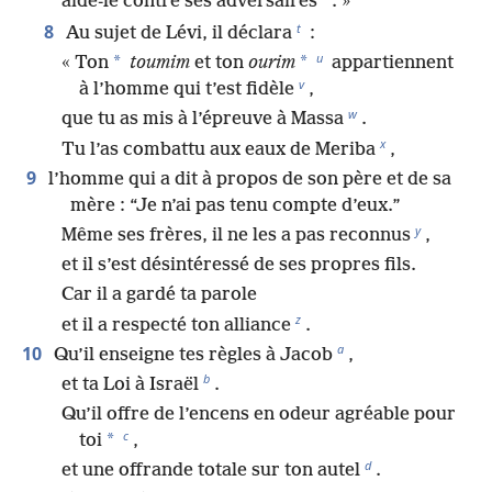
aide-le contre ses adversaires
. »
t
8
Au sujet de Lévi, il déclara
:
u
*
*
« Ton
toumim
et ton
ourim
appartiennent
v
à l’homme qui t’est fidèle
,
w
que tu as mis à l’épreuve à Massa
.
x
Tu l’as combattu aux eaux de Meriba
,
9
l’homme qui a dit à propos de son père et de sa
mère : “Je n’ai pas tenu compte d’eux.”
y
Même ses frères, il ne les a pas reconnus
,
et il s’est désintéressé de ses propres fils.
Car il a gardé ta parole
z
et il a respecté ton alliance
.
a
10
Qu’il enseigne tes règles à Jacob
,
b
et ta Loi à Israël
.
Qu’il offre de l’encens en odeur agréable pour
c
*
toi
,
d
et une offrande totale sur ton autel
.