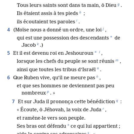
g
Tous leurs saints sont dans ta main, ô Dieu
.
h
Ils étaient assis à tes pieds
;
i
ils écoutaient tes paroles
.
j
4
(Moïse nous a donné un ordre, une loi
,
*
qui est une possession des descendants
de
k
Jacob
.)
l
5
*
Et il est devenu roi en Jeshouroun
,
m
lorsque les chefs du peuple se sont réunis
,
n
ainsi que toutes les tribus d’Israël
.
o
6
Que Ruben vive, qu’il ne meure pas
,
et que ses hommes ne deviennent pas peu
p
nombreux
. »
q
7
Et sur Juda il prononça cette bénédiction
:
r
« Écoute, ô Jéhovah, la voix de Juda
,
et ramène-le vers son peuple.
*
Ses bras ont défendu
ce qui lui appartient ;
s