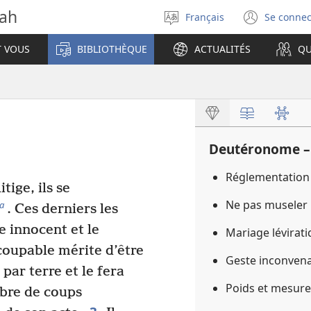
vah
Français
Se connec
Sélectionner
(ouvr
la
une
T VOUS
BIBLIOTHÈQUE
ACTUALITÉS
QU
langue
nouve
fenêt
Deutéronome –
Réglementation 
tige, ils se
Ne pas museler 
a
. Ces derniers les
e innocent et le
Mariage lévirat
coupable mérite d’être
Geste inconvena
 par terre et le fera
Poids et mesure
mbre de coups