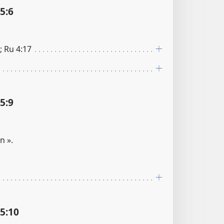
:​6
; Ru 4​:​17
:​9
n ».
:​10