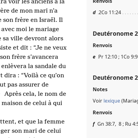
Renvois
ira voir les anciens à la
 frère de mon mari n’a
d
2Co 11​:​24
son frère en Israël. Il
 avec moi le mariage
Deutéronome 25​
 sa ville devront alors
Renvois
siste et dit : “Je ne veux
e
Pr 12​:​10 ; 1Co 9​:​
son frère s’avancera
i enlèvera la sandale du
t dira : “Voilà ce qu’on
Deutéronome 25​
ut pas assurer de
Notes
0
Après cela, le nom de
Voir
lexique
(Mariag
a maison de celui à qui
Renvois
ttent, et que la femme
f
Gn 38​:​7, 8 ; Ru 4​:​
éger son mari de celui