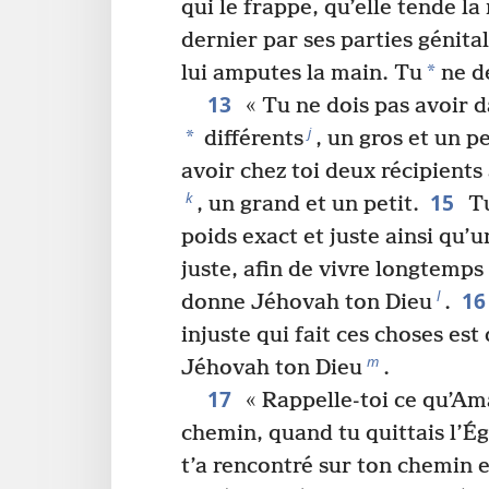
qui le frappe, qu’elle tende la
dernier par ses parties génital
*
lui amputes la main. Tu
ne de
13
« Tu ne dois pas avoir d
j
*
différents
, un gros et un pe
avoir chez toi deux récipients
15
k
, un grand et un petit.
Tu
poids exact et juste ainsi qu’
juste, afin de vivre longtemps
16
l
donne Jéhovah ton Dieu
.
injuste qui fait ces choses est
m
Jéhovah ton Dieu
.
17
« Rappelle-toi ce qu’Ama
chemin, quand tu quittais l’É
t’a rencontré sur ton chemin 