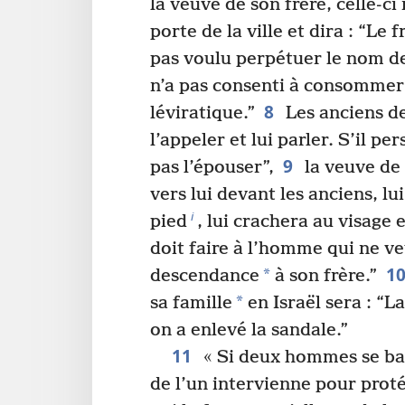
la veuve de son frère, celle-ci 
porte de la ville et dira : “Le
pas voulu perpétuer le nom de 
n’a pas consenti à consommer
8
léviratique.”
Les anciens de
l’appeler et lui parler. S’il per
9
pas l’épouser”,
la veuve de 
vers lui devant les anciens, lu
i
pied
, lui crachera au visage e
doit faire à l’homme qui ne ve
1
*
descendance
à son frère.”
*
sa famille
en Israël sera : “L
on a enlevé la sandale.”
11
« Si deux hommes se ba
de l’un intervienne pour prot