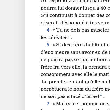
correspondra à la méchanceté
pourra lui donner jusqu’à 40 
S’il continuait à donner des co
ci serait déshonoré à tes yeux
4
« Tu ne dois pas museler 
e
les céréales
.
5
« Si des frères habitent 
d’eux meure sans avoir eu de 
ne pourra pas se marier hors d
frère ira vers elle, la prendr
consommera avec elle le mari
Le premier enfant qu’elle me
perpétuera le nom du frère m
h
ne soit pas effacé d’Israël
.
7
« Mais si cet homme ne v