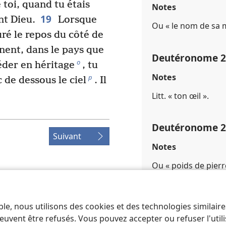
e toi, quand tu étais
Notes
19
int Dieu.
Lorsque
Ou « le nom de sa m
ré le repos du côté de
nent, dans le pays que
Deutéronome 25​
o
éder en héritage
, tu
Notes
p
 de dessous le ciel
. Il
Litt. « ton œil ».
Deutéronome 25​
Suivant
Notes
Ou « poids de pierr
Renvois
j
Pr 11​:​1 ; Pr 20​:​10 
ociety of Pennsylvania.
ble, nous utilisons des cookies et des technologies similair
FIDENTIALITÉ
|
PARAMÈTRES DE
euvent être refusés. Vous pouvez accepter ou refuser l'uti