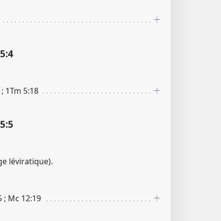
:​4
9 ; 1Tm 5​:​18
:​5
e léviratique).
5 ; Mc 12​:​19