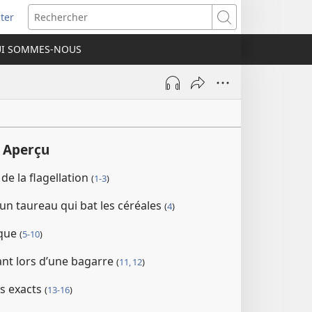
ter
e
Rechercher
I SOMMES-NOUS
lle
re)
 Aperçu
de la flagellation
(
1-3
)
un taureau qui bat les céréales
(
4
)
ique
(
5-10
)
nt lors d’une bagarre
(
11, 12
)
s exacts
(
13-16
)