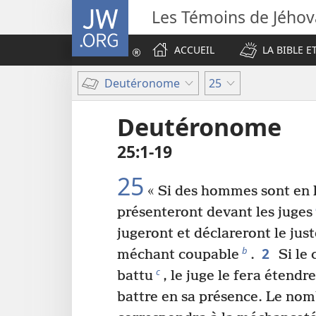
JW.ORG
Les Témoins de Jého
ACCUEIL
LA BIBLE E
Deutéronome
25
Deutéronome
25​:​1-19
25
« Si des hommes sont en li
présenteront devant les juges
jugeront et déclareront le just
2
b
méchant coupable
.
Si le 
c
battu
, le juge le fera étendre
battre en sa présence. Le no