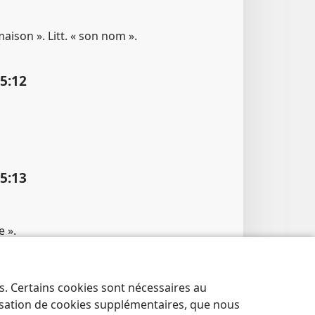
aison ». Litt. « son nom ».
:​12
:​13
e ».
; Mi 6​:​11
es. Certains cookies sont nécessaires au
lisation de cookies supplémentaires, que nous