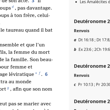
3
 de son acte.
Il
Les Amalécites 
d
coups
, pas davantage.
ups à ton frère, celui-
Deutéronome 25​
.
le taureau quand il bat
Renvois
a
Dt 16​:​18 ; Dt 17​:​
ensemble et que l’un
b
Ex 23​:​6 ; 2Ch 19​:​6
fils, la femme du mort
e la famille. Son beau-
Deutéronome 25​
a pour femme et
6
f
*
age léviratique
.
Renvois
ttra au monde
c
Pr 10​:​13 ; Pr 20​:​30
g
ort
, afin que son nom
Deutéronome 25​
eut pas se marier avec