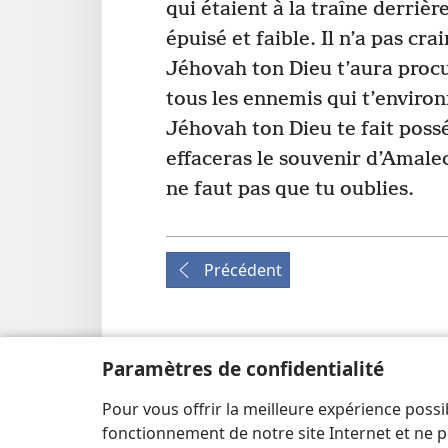
qui étaient à la traîne derrièr
épuisé et faible. Il n’a pas cra
Jéhovah ton Dieu t’aura procu
tous les ennemis qui t’environ
Jéhovah ton Dieu te fait poss
effaceras le souvenir d’Amalec
ne faut pas que tu oublies.
Précédent
Paramètres de confidentialité
Copyrights pour cette publication
Copyright
©
2026
Watch Tower Bible and Tract S
Pour vous offrir la meilleure expérience possi
CONDITIONS D’UTILISATION
|
RÈGLES DE CON
fonctionnement de notre site Internet et ne p
CONFIDENTIALITÉ