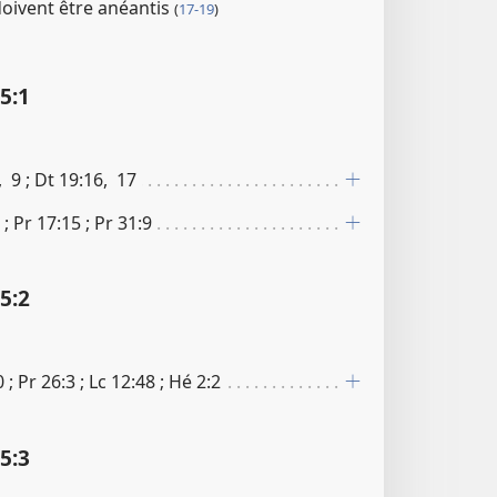
doivent être anéantis
(
17-19
)
:​1
8, 9 ; Dt 19​:​16, 17
 ; Pr 17​:​15 ; Pr 31​:​9
:​2
 ; Pr 26​:​3 ; Lc 12​:​48 ; Hé 2​:​2
:​3