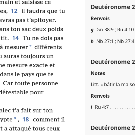
 main et saisisse ce
Deutéronome 25​
12
es,
il faudra que tu
Renvois
vras pas t’apitoyer.
ans ton sac deux poids
g
Gn 38​:​9 ; Ru 4​:​10 
14
tit.
Tu ne dois pas
h
Nb 27​:​1 ; Nb 27​:​4
*
 à mesurer
différents
 auras toujours un
Deutéronome 25​
une mesure exacte et
Notes
 dans le pays que te
Car toute personne
Litt. « bâtir la maiso
 détestable pour
Renvois
i
Ru 4​:​7
lec t’a fait sur ton
18
n
gypte
,
comment il
Deutéronome 25​
et a attaqué tous ceux