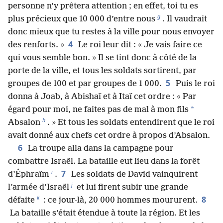
personne n’y prêtera attention ; en effet, toi tu es
g
plus précieux que 10 000 d’entre nous
. Il vaudrait
donc mieux que tu restes à la ville pour nous envoyer
4
des renforts. »
Le roi leur dit : « Je vais faire ce
qui vous semble bon. » Il se tint donc à côté de la
porte de la ville, et tous les soldats sortirent, par
5
groupes de 100 et par groupes de 1 000.
Puis le roi
donna à Joab, à Abishaï et à Itaï cet ordre : « Par
*
égard pour moi, ne faites pas de mal à mon fils
h
Absalon
. » Et tous les soldats entendirent que le roi
avait donné aux chefs cet ordre à propos d’Absalon.
6
La troupe alla dans la campagne pour
combattre Israël. La bataille eut lieu dans la forêt
i
7
d’Éphraïm
.
Les soldats de David vainquirent
j
l’armée d’Israël
et lui firent subir une grande
k
8
défaite
: ce jour-là, 20 000 hommes moururent.
La bataille s’était étendue à toute la région. Et les