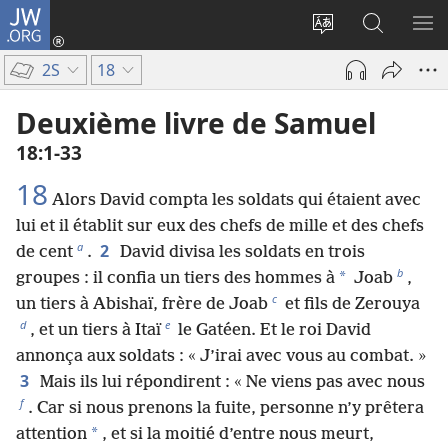
JW.ORG
Se
connecter
Changer
Recherch
AF
(ouvre
la
sur
LE
2S
18
une
langue
JW.ORG
ME
nouvelle
du
Deuxième livre de Samuel
fenêtre)
site
18​:​1-33
18
Alors David compta les soldats qui étaient avec
lui et il établit sur eux des chefs de mille et des chefs
a
2
de cent
.
David divisa les soldats en trois
b
*
groupes : il confia un tiers des hommes à
Joab
,
c
un tiers à Abishaï, frère de Joab
et fils de Zerouya
d
e
, et un tiers à Itaï
le Gatéen. Et le roi David
annonça aux soldats : « J’irai avec vous au combat. »
3
Mais ils lui répondirent : « Ne viens pas avec nous
f
. Car si nous prenons la fuite, personne n’y prêtera
*
attention
, et si la moitié d’entre nous meurt,