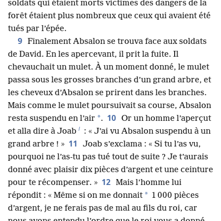
soldats qui étaient morts victimes des dangers de la
forêt étaient plus nombreux que ceux qui avaient été
tués par l’épée.
9
Finalement Absalon se trouva face aux soldats
de David. En les apercevant, il prit la fuite. Il
chevauchait un mulet. À un moment donné, le mulet
passa sous les grosses branches d’un grand arbre, et
les cheveux d’Absalon se prirent dans les branches.
Mais comme le mulet poursuivait sa course, Absalon
10
*
resta suspendu en l’air
.
Or un homme l’aperçut
l
et alla dire à Joab
: « J’ai vu Absalon suspendu à un
11
grand arbre ! »
Joab s’exclama : « Si tu l’as vu,
pourquoi ne l’as-tu pas tué tout de suite ? Je t’aurais
donné avec plaisir dix pièces d’argent et une ceinture
12
pour te récompenser. »
Mais l’homme lui
*
répondit : « Même si on me donnait
1 000 pièces
d’argent, je ne ferais pas de mal au fils du roi, car