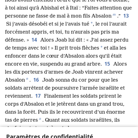
nous avons entendu l’ordre que le roi vous a donné,
à toi ainsi qu’à Abishaï et à Itaï : “Faites attention que
m
13
personne ne fasse de mal à mon fils Absalon
.”
*
Si j’avais désobéi et si je l’avais tué
, le roi l’aurait
forcément appris, et toi, tu n’aurais pas pris ma
14
défense. »
Alors Joab lui dit : « J’ai assez perdu
*
de temps avec toi ! » Il prit trois flèches
et alla les
enfoncer dans le cœur d’Absalon alors qu’il était
15
encore en vie, suspendu au grand arbre.
Alors
les dix porteurs d’armes de Joab vinrent achever
n
16
Absalon
.
Joab sonna du cor pour que les
soldats arrêtent de poursuivre l’armée israélite et
17
reviennent.
Finalement les soldats prirent le
corps d’Absalon et le jetèrent dans un grand trou,
dans la forêt. Puis ils le recouvrirent d’un énorme
o
tas de pierres
. Quant aux soldats israélites, ils
s’enfuirent et rentrèrent chez eux.
18
Paramètres de confidentialité
Or, de son vivant, Absalon avait fait dresser