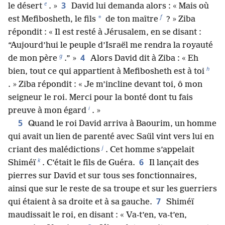
e
3
le désert
. »
David lui demanda alors : « Mais où
f
*
est Mefibosheth, le fils
de ton maître
? » Ziba
répondit : « Il est resté à Jérusalem, en se disant :
“Aujourd’hui le peuple d’Israël me rendra la royauté
g
4
de mon père
.” »
Alors David dit à Ziba : « Eh
h
bien, tout ce qui appartient à Mefibosheth est à toi
. » Ziba répondit : « Je m’incline devant toi, ô mon
seigneur le roi. Merci pour la bonté dont tu fais
i
preuve à mon égard
. »
5
Quand le roi David arriva à Baourim, un homme
qui avait un lien de parenté avec Saül vint vers lui en
j
criant des malédictions
. Cet homme s’appelait
k
6
Shiméï
. C’était le fils de Guéra.
Il lançait des
pierres sur David et sur tous ses fonctionnaires,
ainsi que sur le reste de sa troupe et sur les guerriers
7
qui étaient à sa droite et à sa gauche.
Shiméï
maudissait le roi, en disant : « Va-t’en, va-t’en,