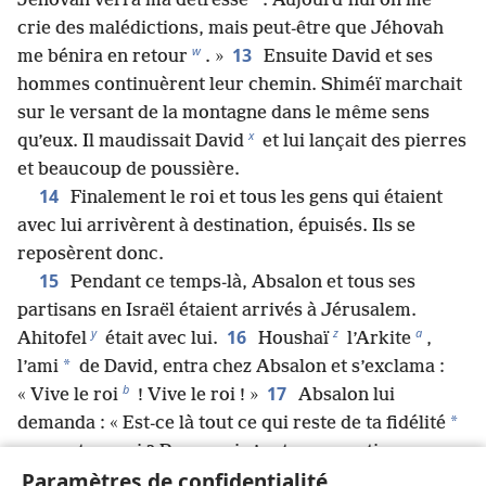
Jéhovah verra ma détresse
. Aujourd’hui on me
crie des malédictions, mais peut-être que Jéhovah
w
13
me bénira en retour
. »
Ensuite David et ses
hommes continuèrent leur chemin. Shiméï marchait
sur le versant de la montagne dans le même sens
x
qu’eux. Il maudissait David
et lui lançait des pierres
et beaucoup de poussière.
14
Finalement le roi et tous les gens qui étaient
avec lui arrivèrent à destination, épuisés. Ils se
reposèrent donc.
15
Pendant ce temps-là, Absalon et tous ses
partisans en Israël étaient arrivés à Jérusalem.
y
z
a
16
Ahitofel
était avec lui.
Houshaï
l’Arkite
,
*
l’ami
de David, entra chez Absalon et s’exclama :
b
17
« Vive le roi
! Vive le roi ! »
Absalon lui
*
demanda : « Est-ce là tout ce qui reste de ta fidélité
envers ton ami ? Pourquoi n’es-tu pas parti avec
18
Paramètres de confidentialité
lui ? »
Alors Houshaï lui répondit : « Moi, je suis