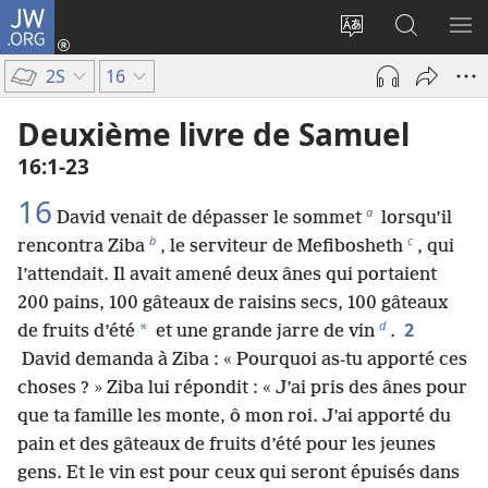
JW.ORG
Se
connecter
Changer
Recherch
AF
(ouvre
la
sur
LE
2S
16
une
langue
JW.ORG
ME
nouvelle
du
Deuxième livre de Samuel
fenêtre)
site
16​:​1-23
16
a
David venait de dépasser le sommet
lorsqu’il
b
c
rencontra Ziba
, le serviteur de Mefibosheth
, qui
l’attendait. Il avait amené deux ânes qui portaient
200 pains, 100 gâteaux de raisins secs, 100 gâteaux
d
2
*
de fruits d’été
et une grande jarre de vin
.
David demanda à Ziba : « Pourquoi as-tu apporté ces
choses ? » Ziba lui répondit : « J’ai pris des ânes pour
que ta famille les monte, ô mon roi. J’ai apporté du
pain et des gâteaux de fruits d’été pour les jeunes
gens. Et le vin est pour ceux qui seront épuisés dans