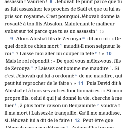
8
assassin ! Vaurien !
Jéhovah te punit parce que tu
as fait assassiner les proches de Saül et que tu lui as
pris son royaume. C’est pourquoi Jéhovah donne la
royauté à ton fils Absalon. Maintenant le malheur
l
s’abat sur toi parce que tu es un assassin
! »
m
9
Alors Abishaï fils de Zerouya
dit au roi : « De
n
quel droit ce chien mort
maudit-il mon seigneur le
o
p
10
roi
? Laisse-moi aller lui couper la tête
! »
Mais le roi répondit : « De quoi vous mêlez-vous, fils
q
r
de Zerouya
? Laissez cet homme me maudire
. Si
s
c’est Jéhovah qui lui a ordonné
de me maudire, qui
11
peut lui reprocher de le faire ? »
Puis David dit à
Abishaï et à tous ses autres fonctionnaires : « Si mon
propre fils, celui à qui j’ai donné la vie, cherche à me
t
u
tuer
, à plus forte raison un Benjaminite
voudra-t-
il ma mort ! Laissez-le tranquille. Qu’il me maudisse,
12
si Jéhovah lui a dit de le faire !
Peut-être que
v