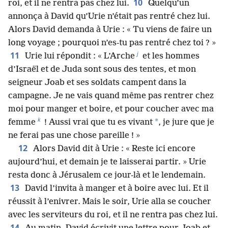
10
roi, et il ne rentra pas chez lui.
Quelqu’un
annonça à David qu’Urie n’était pas rentré chez lui.
Alors David demanda à Urie : « Tu viens de faire un
long voyage ; pourquoi n’es-tu pas rentré chez toi ? »
j
11
Urie lui répondit : « L’Arche
et les hommes
d’Israël et de Juda sont sous des tentes, et mon
seigneur Joab et ses soldats campent dans la
campagne. Je ne vais quand même pas rentrer chez
moi pour manger et boire, et pour coucher avec ma
k
*
femme
! Aussi vrai que tu es vivant
, je jure que je
ne ferai pas une chose pareille ! »
12
Alors David dit à Urie : « Reste ici encore
aujourd’hui, et demain je te laisserai partir. » Urie
resta donc à Jérusalem ce jour-là et le lendemain.
13
David l’invita à manger et à boire avec lui. Et il
réussit à l’enivrer. Mais le soir, Urie alla se coucher
avec les serviteurs du roi, et il ne rentra pas chez lui.
14