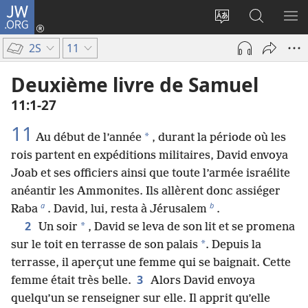
JW.ORG
Se
connecter
Changer
Recherch
AF
(ouvre
la
sur
LE
2S
11
une
langue
JW.ORG
ME
nouvelle
du
Deuxième livre de Samuel
fenêtre)
site
11​:​1-27
11
*
Au début de l’année
, durant la période où les
rois partent en expéditions militaires, David envoya
Joab et ses officiers ainsi que toute l’armée israélite
anéantir les Ammonites. Ils allèrent donc assiéger
a
b
Raba
. David, lui, resta à Jérusalem
.
2
*
Un soir
, David se leva de son lit et se promena
*
sur le toit en terrasse de son palais
. Depuis la
terrasse, il aperçut une femme qui se baignait. Cette
3
femme était très belle.
Alors David envoya
quelqu’un se renseigner sur elle. Il apprit qu’elle