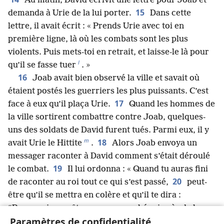
Au matin, David écrivit une lettre pour Joab et
15
demanda à Urie de la lui porter.
Dans cette
lettre, il avait écrit : « Prends Urie avec toi en
première ligne, là où les combats sont les plus
violents. Puis mets-toi en retrait, et laisse-le là pour
l
qu’il se fasse tuer
. »
16
Joab avait bien observé la ville et savait où
étaient postés les guerriers les plus puissants. C’est
17
face à eux qu’il plaça Urie.
Quand les hommes de
la ville sortirent combattre contre Joab, quelques-
uns des soldats de David furent tués. Parmi eux, il y
m
18
avait Urie le Hittite
.
Alors Joab envoya un
messager raconter à David comment s’était déroulé
19
le combat.
Il lui ordonna : « Quand tu auras fini
20
de raconter au roi tout ce qui s’est passé,
peut-
être qu’il se mettra en colère et qu’il te dira :
“Pourquoi vous êtes-vous approchés si près de la
Paramètres de confidentialité
ville ? Ne saviez-vous pas que l’ennemi tirerait sur