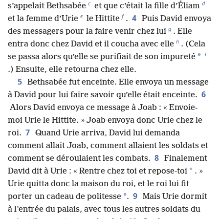
c
d
s’appelait Bethsabée
et que c’était la fille d’Éliam
e
f
4
et la femme d’Urie
le Hittite
.
Puis David envoya
g
des messagers pour la faire venir chez lui
. Elle
h
entra donc chez David et il coucha avec elle
. (Cela
i
*
se passa alors qu’elle se purifiait de son impureté
.) Ensuite, elle retourna chez elle.
5
Bethsabée fut enceinte. Elle envoya un message
6
à David pour lui faire savoir qu’elle était enceinte.
Alors David envoya ce message à Joab : « Envoie-
moi Urie le Hittite. » Joab envoya donc Urie chez le
7
roi.
Quand Urie arriva, David lui demanda
comment allait Joab, comment allaient les soldats et
8
comment se déroulaient les combats.
Finalement
*
David dit à Urie : « Rentre chez toi et repose-toi
. »
Urie quitta donc la maison du roi, et le roi lui fit
9
*
porter un cadeau de politesse
.
Mais Urie dormit
à l’entrée du palais, avec tous les autres soldats du