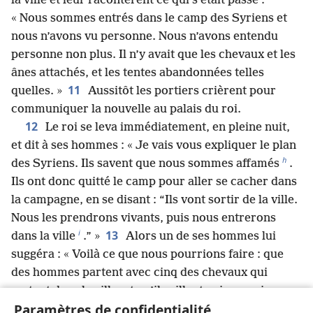
la ville et leur racontèrent ce qui s’était passé :
« Nous sommes entrés dans le camp des Syriens et
nous n’avons vu personne. Nous n’avons entendu
personne non plus. Il n’y avait que les chevaux et les
ânes attachés, et les tentes abandonnées telles
11
quelles. »
Aussitôt les portiers crièrent pour
communiquer la nouvelle au palais du roi.
12
Le roi se leva immédiatement, en pleine nuit,
et dit à ses hommes : « Je vais vous expliquer le plan
h
des Syriens. Ils savent que nous sommes affamés
.
Ils ont donc quitté le camp pour aller se cacher dans
la campagne, en se disant : “Ils vont sortir de la ville.
Nous les prendrons vivants, puis nous entrerons
i
13
dans la ville
.” »
Alors un de ses hommes lui
suggéra : « Voilà ce que nous pourrions faire : que
des hommes partent avec cinq des chevaux qui
restent dans la ville, et qu’ils aillent voir ce qui se
Paramètres de confidentialité
passe réellement. S’ils se font tuer, ce ne sera pas