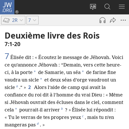
JW.ORG
Se
connecter
Changer
Recherch
AF
(ouvre
la
sur
LE
2R
7
une
langue
JW.ORG
ME
nouvelle
du
Deuxième livre des Rois
fenêtre)
site
7​:​1-20
7
Élisée dit : « Écoutez le message de Jéhovah. Voici
ce qu’annonce Jéhovah : “Demain, vers cette heure-
*
*
ci, à la porte
de Samarie, un séa
de farine fine
*
vaudra un sicle
et deux séas d’orge vaudront un
a
2
sicle
.” »
Alors l’aide de camp qui avait la
confiance du roi dit à l’homme du vrai Dieu : « Même
si Jéhovah ouvrait des écluses dans le ciel, comment
b
*
cela
pourrait-il arriver
? » Élisée lui répondit :
c
« Tu le verras de tes propres yeux
, mais tu n’en
d
mangeras pas
. »