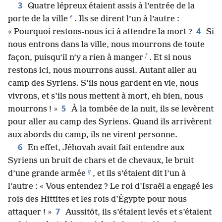
3
Quatre lépreux étaient assis à l’entrée de la
e
porte de la ville
. Ils se dirent l’un à l’autre :
4
« Pourquoi restons-nous ici à attendre la mort ?
Si
nous entrons dans la ville, nous mourrons de toute
f
façon, puisqu’il n’y a rien à manger
. Et si nous
restons ici, nous mourrons aussi. Autant aller au
camp des Syriens. S’ils nous gardent en vie, nous
vivrons, et s’ils nous mettent à mort, eh bien, nous
5
mourrons ! »
À la tombée de la nuit, ils se levèrent
pour aller au camp des Syriens. Quand ils arrivèrent
aux abords du camp, ils ne virent personne.
6
En effet, Jéhovah avait fait entendre aux
Syriens un bruit de chars et de chevaux, le bruit
g
d’une grande armée
, et ils s’étaient dit l’un à
l’autre : « Vous entendez ? Le roi d’Israël a engagé les
rois des Hittites et les rois d’Égypte pour nous
7
attaquer ! »
Aussitôt, ils s’étaient levés et s’étaient