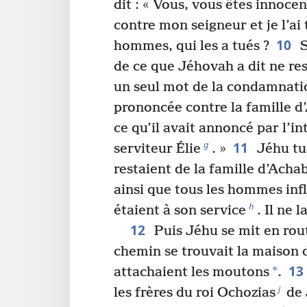
dit : « Vous, vous êtes innocen
contre mon seigneur et je l’ai 
10
hommes, qui les a tués ?
S
de ce que Jéhovah a dit ne res
un seul mot de la condamnati
prononcée contre la famille d
ce qu’il avait annoncé par l’i
11
g
serviteur Élie
. »
Jéhu tua
restaient de la famille d’Achab
ainsi que tous les hommes infl
h
étaient à son service
. Il ne 
12
Puis Jéhu se mit en rou
chemin se trouvait la maison d
13
*
attachaient les moutons
.
j
les frères du roi Ochozias
de 