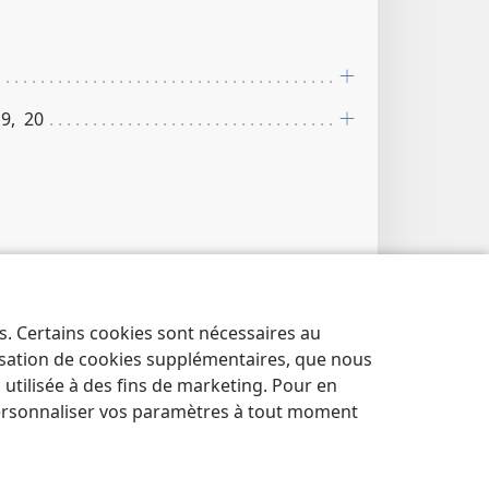
​19, 20
roit où l’on tondait les moutons après
es pattes.
es. Certains cookies sont nécessaires au
lisation de cookies supplémentaires, que nous
tilisée à des fins de marketing. Pour en
ersonnaliser vos paramètres à tout moment
».