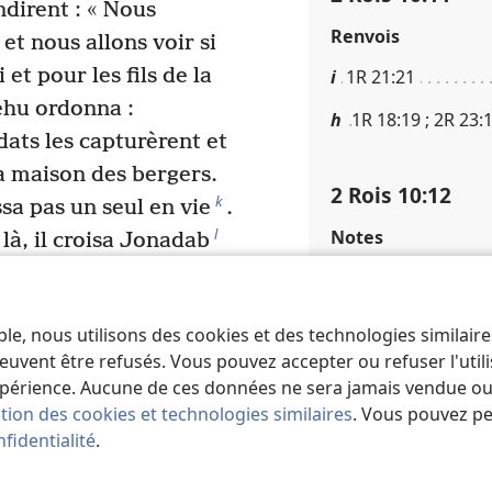
ondirent : « Nous
Renvois
et nous allons voir si
 et pour les fils de la
i
1R 21​:​21
éhu ordonna :
h
1R 18​:​19 ; 2R 23​:
ldats les capturèrent et
 la maison des bergers.
2 Rois 10​:​12
k
ssa pas un seul en vie
.
l
Notes
là, il croisa Jonadab
*
a rencontre. Il le salua
Apparemment un end
leur avoir attaché l
*
st-il entièrement
avec
ble, nous utilisons des cookies et des technologies similair
ec ton cœur ? »
euvent être refusés. Vous pouvez accepter ou refuser l'uti
2 Rois 10​:​13
. »
périence. Aucune de ces données ne sera jamais vendue ou u
-moi la main. »
ation des cookies et technologies similaires
. Vous pouvez p
Notes
ain. Et Jéhu le fit
fidentialité
.
Ou « grande dame 
il dit : « Viens avec