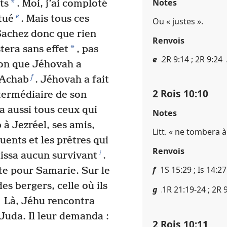
Notes
*
ts
. Moi, j’ai comploté
e
tué
. Mais tous ces
Ou « justes ».
achez donc que rien
Renvois
*
tera sans effet
, pas
e
2R 9​:​14 ; 2R 9​:​24
on que Jéhovah a
f
’Achab
. Jéhovah a fait
2 Rois 10​:​10
ntermédiaire de son
 aussi tous ceux qui
Notes
 à Jezréel, ses amis,
Litt. « ne tombera à
uents et les prêtres qui
Renvois
i
laissa aucun survivant
.
f
1S 15​:​29 ; Is 14​:​27
te pour Samarie. Sur le
es bergers, celle où ils
g
1R 21​:​19-24 ; 2R 9​:
Là, Jéhu rencontra
Juda. Il leur demanda :
2 Rois 10​:​11