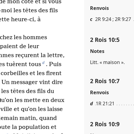
 de mon côté et si vous
Renvois
moi les têtes des fils
c
2R 9​:​24 ; 2R 9​:​27
tte heure-ci, à
nt chez les hommes
2 Rois 10​:​5
upaient de leur
Notes
mes reçurent la lettre,
Litt. « maison ».
d
 les tuèrent tous
. Puis
corbeilles et les firent
2 Rois 10​:​7
Un messager vint dire
les têtes des fils du
Renvois
Qu’on les mette en deux
d
1R 21​:​21
ville et qu’on les laisse
demain matin, quand
2 Rois 10​:​9
toute la population et