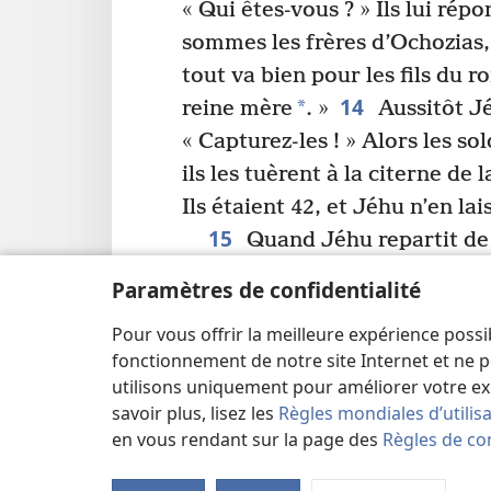
« Qui êtes-vous ? » Ils lui rép
sommes les frères d’Ochozias, 
tout va bien pour les fils du roi
14
*
reine mère
. »
Aussitôt J
« Capturez-les ! » Alors les so
ils les tuèrent à la citerne de
Ils étaient 42, et Jéhu n’en lai
15
Quand Jéhu repartit de 
m
fils de Rékab
, qui venait à s
Paramètres de confidentialité
et lui demanda : « Ton cœur e
Pour vous offrir la meilleure expérience possi
moi, comme mon cœur l’est av
fonctionnement de notre site Internet et ne p
Jonadab lui répondit : « Oui
utilisons uniquement pour améliorer votre ex
Jéhu lui dit : « Alors, donne
savoir plus, lisez les
Règles mondiales d’utilis
Jonadab lui tendit donc la m
en vous rendant sur la page des
Règles de con
16
monter sur son char.
Puis 