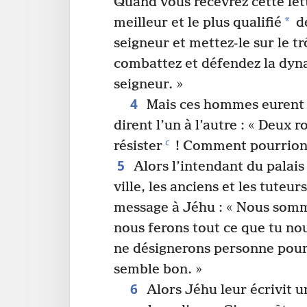
Quand vous recevrez cette let
*
meilleur et le plus qualifié
de
seigneur et mettez-le sur le t
combattez et défendez la dyn
seigneur. »
4
Mais ces hommes eurent tr
dirent l’un à l’autre : « Deux ro
c
résister
! Comment pourrions-
5
Alors l’intendant du palais
ville, les anciens et les tuteu
message à Jéhu : « Nous somme
nous ferons tout ce que tu n
ne désignerons personne pour ê
semble bon. »
6
Alors Jéhu leur écrivit u