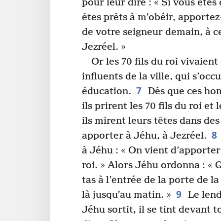
pour leur dire : « Si vous êtes
êtes prêts à m’obéir, apportez-
de votre seigneur demain, à ce
Jezréel. »
Or les 70 fils du roi vivaie
influents de la ville, qui s’occ
7
éducation.
Dès que ces hom
ils prirent les 70 fils du roi et
ils mirent leurs têtes dans des 
8
apporter à Jéhu, à Jezréel.
à Jéhu : « On vient d’apporter 
roi. » Alors Jéhu ordonna : « 
tas à l’entrée de la porte de la 
9
là jusqu’au matin. »
Le len
Jéhu sortit, il se tint devant 