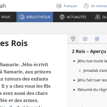
vah
Français
Se connec
Sélectionner
(ouvr
la
une
T VOUS
BIBLIOTHÈQUE
ACTUALITÉS
QU
langue
nouve
fenêt
es Rois
2 Rois – Aperçu
Jéhu tue toute l
à Samarie. Jéhu écrivit
Jonadab s’as
 à Samarie, aux princes
x tuteurs des enfants
Jéhu fait tuer l
 Il y a chez vous les fils
Résumé du règn
s avez aussi des chars
fiée et des armes.