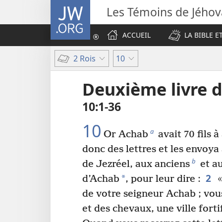
JW.ORG
Les Témoins de Jého
ACCUEIL
LA BIBLE E
2 Rois
10
Deuxième livre d
10​:​1-36
10
a
Or Achab
avait 70 fils 
donc des lettres et les envoya
b
de Jezréel, aux anciens
et au
2
*
d’Achab
, pour leur dire :
«
de votre seigneur Achab ; vou
et des chevaux, une ville forti