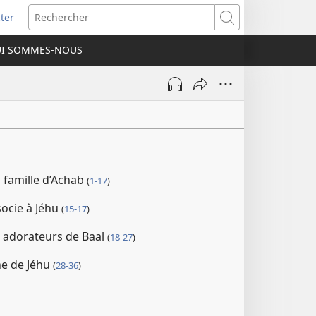
ter
e
Rechercher
I SOMMES-NOUS
lle
re)
a famille d’Achab
(
1-17
)
socie à Jéhu
(
15-17
)
es adorateurs de Baal
(
18-27
)
e de Jéhu
(
28-36
)