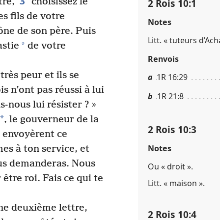
3
tre,
choisissez le
2 Rois 10​:​1
s fils de votre
Notes
rône de son père. Puis
Litt. « tuteurs d’Ach
*
astie
de votre
Renvois
ès peur et ils se
a
1R 16​:​29
is n’ont pas réussi à lui
b
1R 21​:​8
nous lui résister ? »
*
, le gouverneur de la
2 Rois 10​:​3
rs envoyèrent ce
Notes
s à ton service, et
ous demanderas. Nous
Ou « droit ».
tre roi. Fais ce qui te
Litt. « maison ».
ne deuxième lettre,
2 Rois 10​:​4