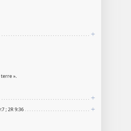
 terre ».
​7 ; 2R 9​:​36