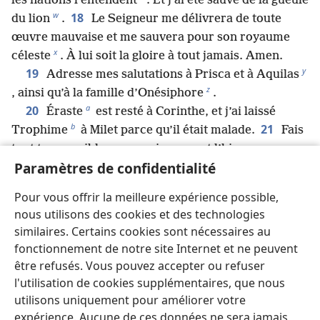
les nations l’entendent
. Et j’ai été sauvé de la gueule
w
18
du lion
.
Le Seigneur me délivrera de toute
œuvre mauvaise et me sauvera pour son royaume
x
céleste
. À lui soit la gloire à tout jamais. Amen.
y
19
Adresse mes salutations à Prisca et à Aquilas
z
, ainsi qu’à la famille d’Onésiphore
.
a
20
Éraste
est resté à Corinthe, et j’ai laissé
b
21
Trophime
à Milet parce qu’il était malade.
Fais
tout ton possible pour arriver avant l’hiver.
Paramètres de confidentialité
Eubule t’envoie ses salutations, ainsi que Pudens,
Linus, Claudia et tous les frères.
Pour vous offrir la meilleure expérience possible,
22
Que le Seigneur soit avec l’esprit que tu
nous utilisons des cookies et des technologies
manifestes. Que sa faveur imméritée soit avec vous.
similaires. Certains cookies sont nécessaires au
fonctionnement de notre site Internet et ne peuvent
être refusés. Vous pouvez accepter ou refuser
Précédent
Suivant
l'utilisation de cookies supplémentaires, que nous
utilisons uniquement pour améliorer votre
expérience. Aucune de ces données ne sera jamais