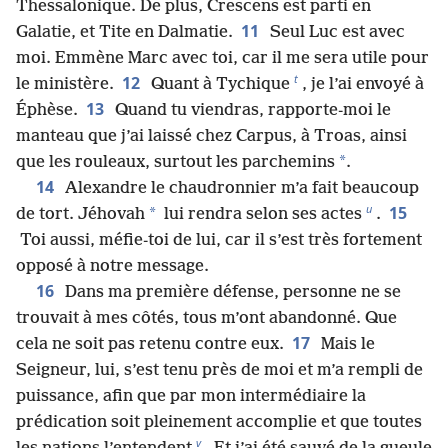
Thessalonique. De plus, Crescens est parti en
11
Galatie, et Tite en Dalmatie.
Seul Luc est avec
moi. Emmène Marc avec toi, car il me sera utile pour
t
12
le ministère.
Quant à Tychique
, je l’ai envoyé à
13
Éphèse.
Quand tu viendras, rapporte-moi le
manteau que j’ai laissé chez Carpus, à Troas, ainsi
*
que les rouleaux, surtout les parchemins
.
14
Alexandre le chaudronnier m’a fait beaucoup
u
15
*
de tort. Jéhovah
lui rendra selon ses actes
.
Toi aussi, méfie-toi de lui, car il s’est très fortement
opposé à notre message.
16
Dans ma première défense, personne ne se
trouvait à mes côtés, tous m’ont abandonné. Que
17
cela ne soit pas retenu contre eux.
Mais le
Seigneur, lui, s’est tenu près de moi et m’a rempli de
puissance, afin que par mon intermédiaire la
prédication soit pleinement accomplie et que toutes
v