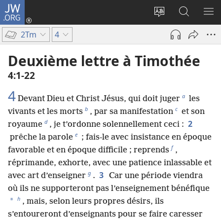
JW.ORG
Se
connecter
Changer
Recherch
AF
(ouvre
la
sur
LE
2Tm
4
une
langue
JW.ORG
ME
nouvelle
du
Deuxième lettre à Timothée
fenêtre)
site
4​:​1-22
4
a
Devant Dieu et Christ Jésus, qui doit juger
les
b
c
vivants et les morts
, par sa manifestation
et son
d
2
royaume
, je t’ordonne solennellement ceci :
e
prêche la parole
; fais-le avec insistance en époque
f
favorable et en époque difficile ; reprends
,
réprimande, exhorte, avec une patience inlassable et
g
3
avec art d’enseigner
.
Car une période viendra
où ils ne supporteront pas l’enseignement bénéfique
h
*
, mais, selon leurs propres désirs, ils
s’entoureront d’enseignants pour se faire caresser