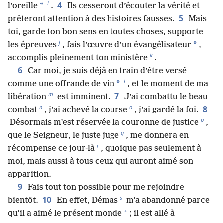
i
4
*
l’oreille
.
Ils cesseront d’écouter la vérité et
5
prêteront attention à des histoires fausses.
Mais
toi, garde ton bon sens en toutes choses, supporte
j
*
les épreuves
, fais l’œuvre d’un évangélisateur
,
k
accomplis pleinement ton ministère
.
6
Car moi, je suis déjà en train d’être versé
l
*
comme une offrande de vin
, et le moment de ma
m
7
libération
est imminent.
J’ai combattu le beau
n
o
8
combat
, j’ai achevé la course
, j’ai gardé la foi.
p
Désormais m’est réservée la couronne de justice
,
q
que le Seigneur, le juste juge
, me donnera en
r
récompense ce jour-là
, quoique pas seulement à
moi, mais aussi à tous ceux qui auront aimé son
apparition.
9
Fais tout ton possible pour me rejoindre
s
10
bientôt.
En effet, Démas
m’a abandonné parce
*
qu’il a aimé le présent monde
; il est allé à