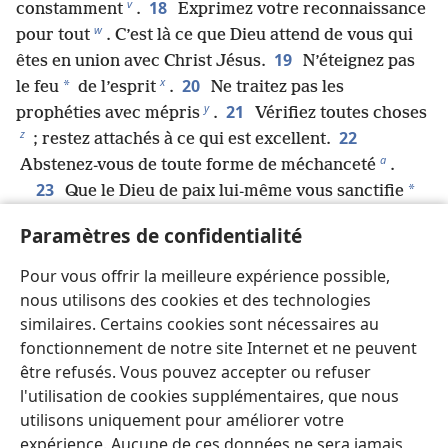
v
18
constamment
.
Exprimez votre reconnaissance
w
pour tout
. C’est là ce que Dieu attend de vous qui
19
êtes en union avec Christ Jésus.
N’éteignez pas
x
20
*
le feu
de l’esprit
.
Ne traitez pas les
y
21
prophéties avec mépris
.
Vérifiez toutes choses
z
22
; restez attachés à ce qui est excellent.
a
Abstenez-vous de toute forme de méchanceté
.
23
*
Que le Dieu de paix lui-même vous sanctifie
*
complètement. Et que l’esprit, l’âme
et le corps du
Paramètres de confidentialité
groupe que vous formez soient gardés
irréprochables et sans défaut à tous égards lors de la
Pour vous offrir la meilleure expérience possible,
b
24
présence de notre Seigneur Jésus Christ
.
Celui
nous utilisons des cookies et des technologies
qui vous appelle est fidèle ; il fera cela à coup sûr.
similaires. Certains cookies sont nécessaires au
c
25
fonctionnement de notre site Internet et ne peuvent
Frères, continuez à prier pour nous
.
26
être refusés. Vous pouvez accepter ou refuser
Saluez tous les frères par un saint baiser.
l'utilisation de cookies supplémentaires, que nous
27
Je vous demande solennellement par le
utilisons uniquement pour améliorer votre
d
Seigneur de lire cette lettre à tous les frères
.
expérience. Aucune de ces données ne sera jamais