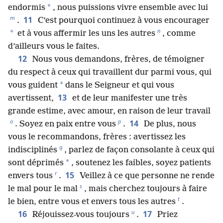
*
endormis
, nous puissions vivre ensemble avec lui
m
11
.
C’est pourquoi continuez à vous encourager
n
*
et à vous affermir les uns les autres
, comme
d’ailleurs vous le faites.
12
Nous vous demandons, frères, de témoigner
du respect à ceux qui travaillent dur parmi vous, qui
*
vous guident
dans le Seigneur et qui vous
13
avertissent,
et de leur manifester une très
grande estime, avec amour, en raison de leur travail
o
p
14
. Soyez en paix entre vous
.
De plus, nous
vous le recommandons, frères : avertissez les
q
indisciplinés
, parlez de façon consolante à ceux qui
*
sont déprimés
, soutenez les faibles, soyez patients
r
15
envers tous
.
Veillez à ce que personne ne rende
s
le mal pour le mal
, mais cherchez toujours à faire
t
le bien, entre vous et envers tous les autres
.
u
16
17
Réjouissez-vous toujours
.
Priez