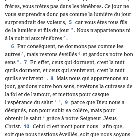
frères, vous n’êtes pas dans les ténèbres. Ce jour ne
vous surprendra donc pas comme la lumière du jour
5
surprendrait des voleurs,
car vous êtes tous fils
d
de la lumière et fils du jour
. Nous n’appartenons ni
e
à la nuit ni aux ténèbres
.
6
Par conséquent, ne dormons pas comme les
f
g
autres
, mais restons éveillés
et gardons notre bon
h
7
sens
.
En effet, ceux qui dorment, c’est la nuit
qu’ils dorment, et ceux qui s’enivrent, c’est la nuit
i
8
qu’ils s’enivrent
.
Mais nous qui appartenons au
jour, gardons notre bon sens, revêtons la cuirasse de
la foi et de l’amour, et mettons pour casque
j
9
*
l’espérance du salut
,
parce que Dieu nous a
désignés, non pour subir sa colère, mais pour
k
obtenir le salut
grâce à notre Seigneur Jésus
l
10
Christ.
Celui-ci est mort pour nous
afin que,
soit que nous restions éveillés, soit que nous soyons