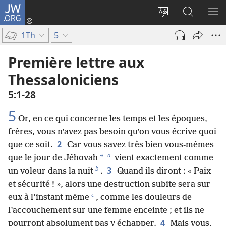
JW.ORG
Se
connecter
Changer
Recherch
AF
(ouvre
la
sur
LE
1Th
5
une
langue
JW.ORG
ME
nouvelle
du
Première lettre aux
fenêtre)
site
Thessaloniciens
5​:​1-28
5
Or, en ce qui concerne les temps et les époques,
frères, vous n’avez pas besoin qu’on vous écrive quoi
2
que ce soit.
Car vous savez très bien vous-mêmes
a
*
que le jour de Jéhovah
vient exactement comme
b
3
un voleur dans la nuit
.
Quand ils diront : « Paix
et sécurité ! », alors une destruction subite sera sur
c
eux à l’instant même
, comme les douleurs de
l’accouchement sur une femme enceinte ; et ils ne
4
pourront absolument pas y échapper.
Mais vous,