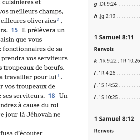
 cuisinières et
g
Dt 9​:​24
vos meilleurs champs,
h
Jg 2​:​19
s
eilleures oliveraies
,
15
rs.
Il prélèvera un
1 Samuel 8​:​11
raisin que vous
x fonctionnaires de sa
Renvois
 prendra vos serviteurs
k
1R 9​:​22 ; 1R 10​:​26
rs troupeaux de bœufs,
l
1R 4​:​26
t
ra travailler pour lui
.
j
1S 14​:​52
ur vos troupeaux de
18
 ses serviteurs.
Un
i
1S 10​:​25
ndrez à cause du roi
ce jour-là Jéhovah ne
1 Samuel 8​:​12
Renvois
fusa d’écouter