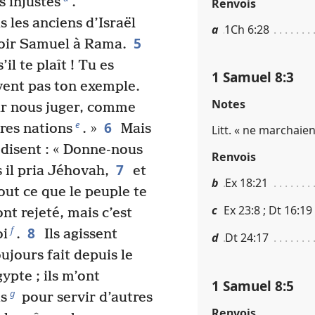
 injustes
.
Renvois
les anciens d’Israël
a
1Ch 6​:​28
5
voir Samuel à Rama.
’il te plaît ! Tu es
1 Samuel 8​:​3
ivent pas ton exemple.
Notes
ur nous juger, comme
6
e
tres nations
. »
Mais
Litt. « ne marchaie
 disent : « Donne-nous
Renvois
7
s il pria Jéhovah,
et
b
Ex 18​:​21
out ce que le peuple te
c
Ex 23​:​8 ; Dt 16​:​19 
 ont rejeté, mais c’est
8
f
oi
.
Ils agissent
d
Dt 24​:​17
ujours fait depuis le
gypte ; ils m’ont
1 Samuel 8​:​5
g
s
pour servir d’autres
Renvois