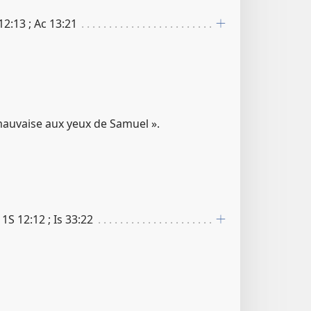
2​:​13 ; Ac 13​:​21
t mauvaise aux yeux de Samuel ».
; 1S 12​:​12 ; Is 33​:​22