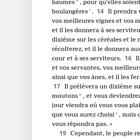
*
baumes
, pour qu’elles soient
14
r
boulangères
.
Il prendra 
vos meilleures vignes et vos m
et il les donnera à ses serviteu
dixième sur les céréales et le 
récolterez, et il le donnera au
16
cour et à ses serviteurs.
Il
et vos servantes, vos meilleu
ainsi que vos ânes, et il les fe
17
Il prélèvera un dixième s
u
moutons
, et vous deviendrez
jour viendra où vous vous plai
v
que vous aurez choisi
, mais 
vous répondra pas. »
19
Cependant, le peuple re