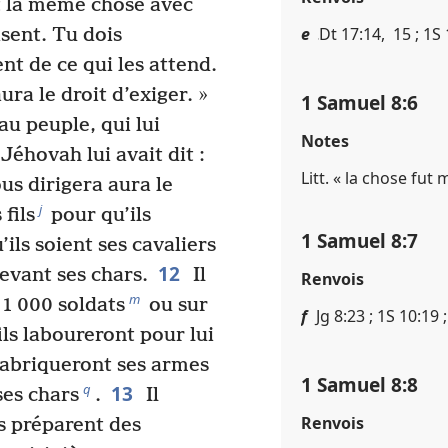
nt la même chose avec
e
Dt 17​:​14, 15 ; 1S 1
isent. Tu dois
nt de ce qui les attend.
ura le droit d’exiger. »
1 Samuel 8​:​6
u peuple, qui lui
Notes
Jéhovah lui avait dit :
Litt. « la chose fu
ous dirigera aura le
j
 fils
pour qu’ils
1 Samuel 8​:​7
’ils soient ses cavaliers
12
devant ses chars.
Il
Renvois
m
 1 000 soldats
ou sur
f
Jg 8​:​23 ; 1S 10​:​19 
ils laboureront pour lui
fabriqueront ses armes
1 Samuel 8​:​8
13
q
ses chars
.
Il
Renvois
es préparent des