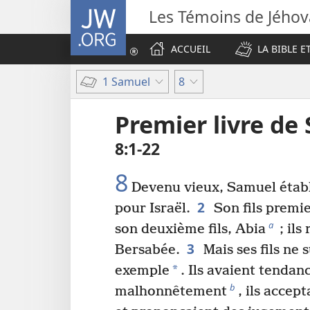
JW.ORG
Les Témoins de Jého
ACCUEIL
LA BIBLE E
1 Samuel
8
Premier livre de
8​:​1-22
8
Devenu vieux, Samuel établi
2
pour Israël.
Son fils premie
a
son deuxième fils, Abia
; ils
3
Bersabée.
Mais ses fils ne 
*
exemple
. Ils avaient tendanc
b
malhonnêtement
, ils accep