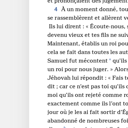
et prononçaient des jugements
4
À un moment donné, tous 
se rassemblèrent et allèrent 
Ils lui dirent : « Écoute-nous, s
devenu vieux et tes fils ne su
Maintenant, établis un roi po
cela se fait dans toutes les au
*
Samuel fut mécontent
qu’ils
un roi pour nous juger. » Alor
Jéhovah lui répondit : « Fais t
dit ; car ce n’est pas toi qu’ils
moi qu’ils ont rejeté comme r
exactement comme ils l’ont to
jour où je les ai fait sortir d’É
abandonné de nombreuses foi
h