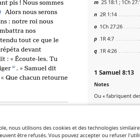
m
2S 18​:​1 ; 1Ch 27​:​
 Tant pis ! Nous sommes
0
Alors nous serons
n
2R 1​:​14
ns : notre roi nous
o
1Ch 27​:​26
combattra nos
p
1R 4​:​7
tendu tout ce que le
e répéta devant
q
1R 4​:​26
it : « Écoute-les. Tu
w
iger
. » Samuel dit
1 Samuel 8​:​13
: « Que chacun retourne
Notes
Ou « fabriquent de
Renvois
Suivant
r
1R 4​:​22
ble, nous utilisons des cookies et des technologies similair
euvent être refusés. Vous pouvez accepter ou refuser l'uti