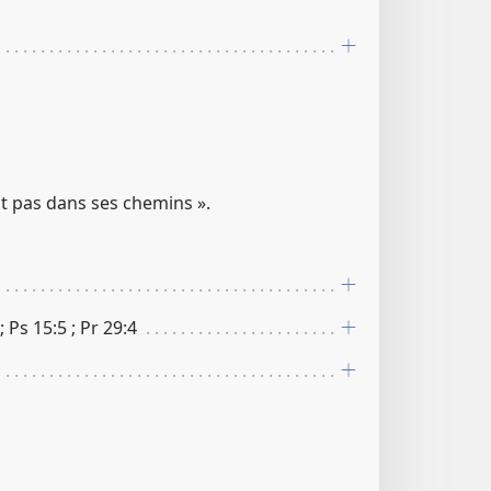
nt pas dans ses chemins ».
; Ps 15​:​5 ; Pr 29​:​4