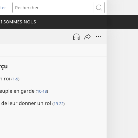
ter
e
Rechercher
I SOMMES-NOUS
lle
re)
rçu
n roi
(
1-9
)
peuple en garde
(
10-18
)
 de leur donner un roi
(
19-22
)