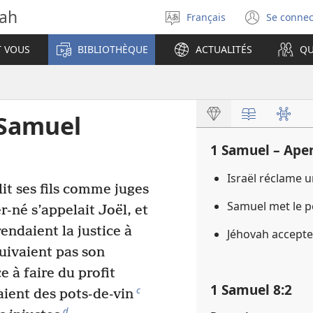
vah
Français
Se connec
Sélectionner
(ouvr
la
une
T VOUS
BIBLIOTHÈQUE
ACTUALITÉS
QU
langue
nouve
fenêt
 Samuel
1 Samuel – Ape
Israël réclame u
t ses fils comme juges
Samuel met le 
r-né s’appelait Joël, et
 rendaient la justice à
Jéhovah accepte
suivaient pas son
e à faire du profit
1 Samuel 8​:​2
c
taient des pots-de-vin
d