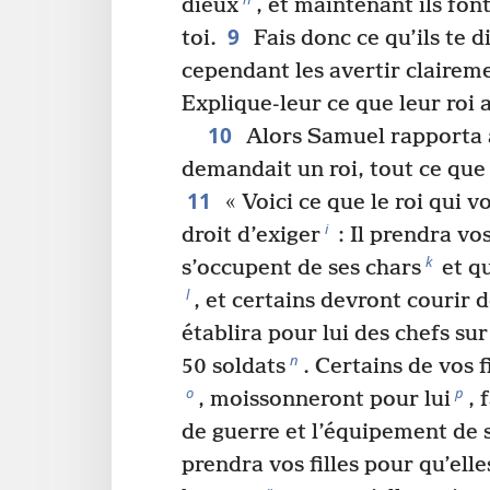
dieux
, et maintenant ils fo
9
toi.
Fais donc ce qu’ils te d
cependant les avertir claireme
Explique-leur ce que leur roi a
10
Alors Samuel rapporta a
demandait un roi, tout ce que 
11
« Voici ce que le roi qui v
i
droit d’exiger
: Il prendra vos
k
s’occupent de ses chars
et qu
l
, et certains devront courir 
établira pour lui des chefs sur
n
50 soldats
. Certains de vos f
o
p
, moissonneront pour lui
, 
de guerre et l’équipement de 
prendra vos filles pour qu’ell