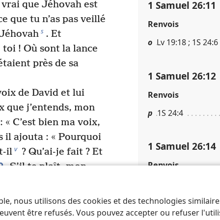
1 Samuel 26​:​11
 vrai que Jéhovah est
e que tu n’as pas veillé
Renvois
s
e Jéhovah
. Et
o
Lv 19​:​18 ; 1S 24​:​6
toi ! Où sont la lance
étaient près de sa
1 Samuel 26​:​12
oix de David et lui
Renvois
ix que j’entends, mon
p
1S 24​:​4
: « C’est bien ma voix,
 il ajouta : « Pourquoi
1 Samuel 26​:​14
v
-il
? Qu’ai-je fait ? Et
9
Renvois
S’il te plaît, mon
Si c’est Jéhovah qui
q
1S 14​:​50 ; 1S 17​:​55
*
e
que je lui fasse une
ble, nous utilisons des cookies et des technologies similair
si ce sont des hommes
euvent être refusés. Vous pouvez accepter ou refuser l'uti
1 Samuel 26​:​15