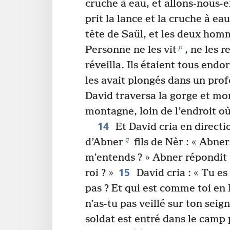
cruche à eau, et allons-nous-e
prit la lance et la cruche à eau
tête de Saül, et les deux hom
p
Personne ne les vit
, ne les 
réveilla. Ils étaient tous end
les avait plongés dans un pro
David traversa la gorge et mo
montagne, loin de l’endroit où
14
Et David cria en directi
q
d’Abner
fils de Nèr : « Abner
m’entends ? » Abner répondit 
15
roi ? »
David cria : « Tu e
pas ? Et qui est comme toi en 
n’as-tu pas veillé sur ton seign
soldat est entré dans le camp 