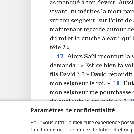
as manqué à ton devoir. Aussi
vivant, tu mérites la mort parc
sur ton seigneur, sur l’oint d
maintenant regarde autour de 
t
du roi et la cruche à eau
qui 
tête ? »
17
Alors Saül reconnut la v
demanda : « Est-ce bien ta vo
u
fils David
? » David répondit 
18
mon seigneur le roi. »
Puis
mon seigneur me pourchasse-t
1
w
de quoi suis-je coupable
?
Paramètres de confidentialité
seigneur le roi, écoute-moi : 
t’incite à me haïr, qu’il accept
Pour vous offrir la meilleure expérience possi
*
offrande de céréales
. Mais 
fonctionnement de notre site Internet et ne p