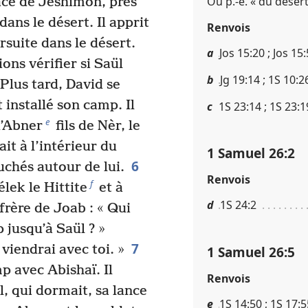
Ou p.-ê. « du désert
face de Jeshimôn, près
dans le désert. Il apprit
Renvois
rsuite dans le désert.
a
Jos 15​:​20 ; Jos 15​:
ns vérifier si Saül
b
Jg 19​:​14 ; 1S 10​:​2
Plus tard, David se
t installé son camp. Il
c
1S 23​:​14 ; 1S 23​:​1
e
u’Abner
fils de Nèr, le
it à l’intérieur du
1 Samuel 26​:​2
6
uchés autour de lui.
Renvois
f
ek le Hittite
et à
d
1S 24​:​2
frère de Joab : « Qui
 jusqu’à Saül ? »
7
 viendrai avec toi. »
1 Samuel 26​:​5
p avec Abishaï. Il
Renvois
ül, qui dormait, sa lance
e
1S 14​:​50 ; 1S 17​:​55