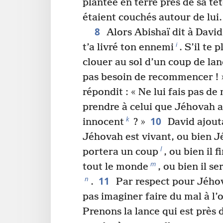
plantée en terre près de sa têt
étaient couchés autour de lui.
8
Alors Abishaï dit à David
i
t’a livré ton ennemi
. S’il te 
clouer au sol d’un coup de lanc
pas besoin de recommencer ! 
répondit : « Ne lui fais pas de
prendre à celui que Jéhovah a
10
k
innocent
? »
David ajouta
Jéhovah est vivant, ou bien 
l
portera un coup
, ou bien il
m
tout le monde
, ou bien il s
11
n
.
Par respect pour Jého
pas imaginer faire du mal à l’
Prenons la lance qui est près d