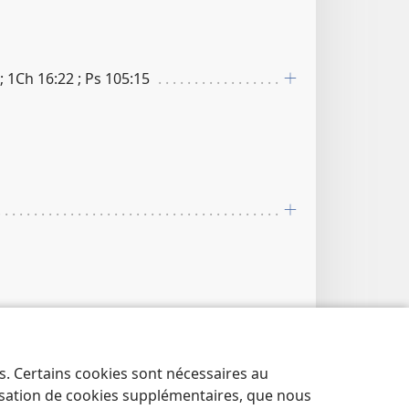
 ; 1Ch 16​:​22 ; Ps 105​:​15
 ; 2S 2​:​8 ; 2S 3​:​8
es. Certains cookies sont nécessaires au
lisation de cookies supplémentaires, que nous