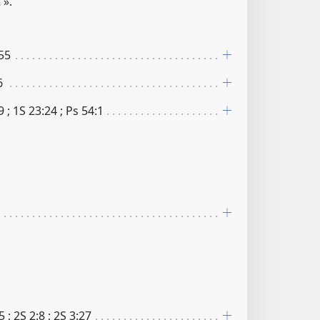
 ».
​55
6
9 ; 1S 23​:​24 ; Ps 54​:​1
 ; 2S 2​:​8 ; 2S 3​:​27