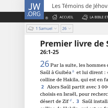
JW.ORG
Les Témoins de Jého
ACCUEIL
LA BIBLE E
1 Samuel
26
Premier livre de
26​:​1-25
26
Par la suite, les hommes 
b
Saül à Guibéa
et lui dirent :
colline de Hakila, qui est en 
2
Alors Saül partit avec 3 0
choisis en Israël, pour recher
3
d
désert de Zif
.
Saül instal