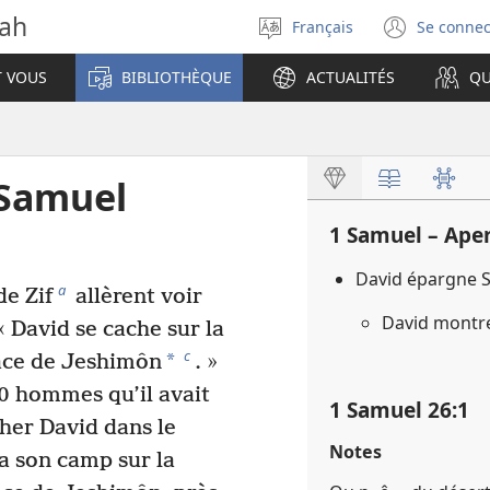
vah
Français
Se connec
Sélectionner
(ouvr
la
une
T VOUS
BIBLIOTHÈQUE
ACTUALITÉS
QU
langue
nouve
fenêt
 Samuel
1 Samuel – Ape
David épargne S
a
de Zif
allèrent voir
David montre
 « David se cache sur la
c
*
face de Jeshimôn
. »
00 hommes qu’il avait
1 Samuel 26​:​1
cher David dans le
Notes
la son camp sur la