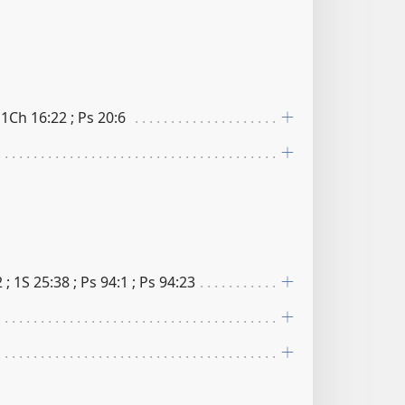
; 1Ch 16​:​22 ; Ps 20​:​6
 ; 1S 25​:​38 ; Ps 94​:​1 ; Ps 94​:​23