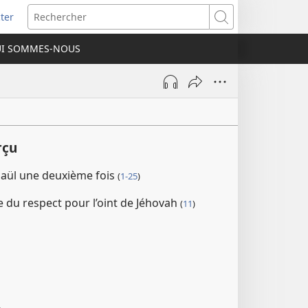
ter
e
Rechercher
I SOMMES-NOUS
lle
re)
rçu
aül une deuxième fois
(
1-25
)
 du respect pour l’oint de Jéhovah
(
11
)