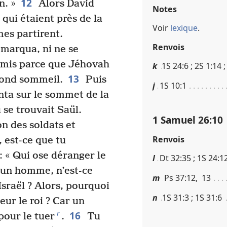
12
n. »
Alors David
Notes
 qui étaient près de la
Voir
lexique
.
mes partirent.
Renvois
remarqua, ni ne se
ormis parce que Jéhovah
k
1S 24​:​6 ; 2S 1​:​14 
13
fond sommeil.
Puis
j
1S 10​:​1
nta sur le sommet de la
 se trouvait Saül.
1 Samuel 26​:​10
on des soldats et
Renvois
, est-ce que tu
: « Qui ose déranger le
l
Dt 32​:​35 ; 1S 24​:​12
s un homme, n’est-ce
m
Ps 37​:​12, 13
Israël ? Alors, pourquoi
n
1S 31​:​3 ; 1S 31​:​6
eur le roi ? Car un
16
r
pour le tuer
.
Tu