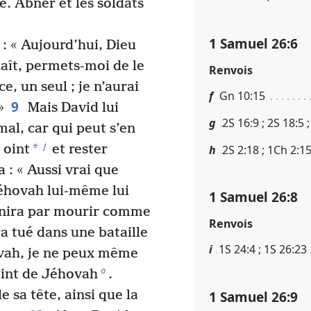
e. Abner et les soldats
1 Samuel 26​:​6
 : « Aujourd’hui, Dieu
plaît, permets-moi de le
Renvois
e, un seul ; je n’aurai
f
Gn 10​:​15
9
»
Mais David lui
g
2S 16​:​9 ; 2S 18​:​5 
 mal, car qui peut s’en
j
*
 oint
et rester
h
2S 2​:​18 ; 1Ch 2​:​
 : « Aussi vrai que
Jéhovah lui-même lui
1 Samuel 26​:​8
 finira par mourir comme
Renvois
era tué dans une bataille
i
1S 24​:​4 ; 1S 26​:​23
vah, je ne peux même
o
oint de Jéhovah
.
1 Samuel 26​:​9
e sa tête, ainsi que la