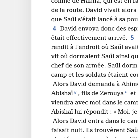
colline de Hakila, qui est en 
de la route. David vivait alors 
que Saül s’était lancé à sa pou
4
David envoya donc des espio
5
était effectivement arrivé.
rendit à l’endroit où Saül avai
vit où dormaient Saül ainsi q
chef de son armée. Saül dorma
camp et les soldats étaient co
Alors David demanda à Ahimél
g
h
Abishaï
, fils de Zerouya
et 
viendra avec moi dans le camp
Abishaï lui répondit : « Moi, je
Alors David entra dans le cam
faisait nuit. Ils trouvèrent Sa