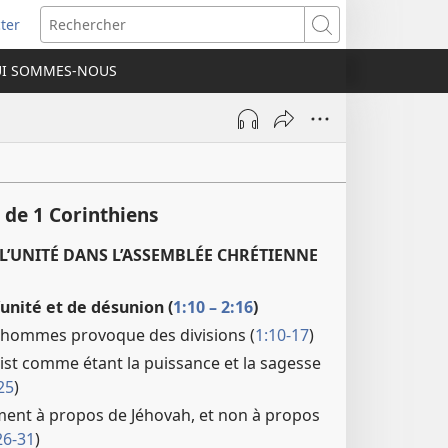
ter
e
Rechercher
I SOMMES-NOUS
lle
re)
 de 1 Corinthiens
L’UNITÉ DANS L’ASSEMBLÉE CHRÉTIENNE
’unité et de désunion (
1:10 – 2:16
)
s hommes provoque des divisions (
1:10-17
)
ist comme étant la puissance et la sagesse
25
)
ment à propos de Jéhovah, et non à propos
26-31
)