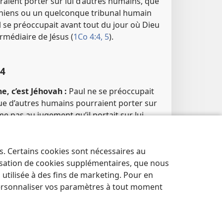
aient porter sur lui d’autres humains, que
nthiens ou un quelconque tribunal humain
 Il se préoccupait avant tout du jour où Dieu
termédiaire de Jésus (
1Co 4:4, 5
).
​4
e, c’est Jéhovah :
Paul ne se préoccupait
e d’autres humains pourraient porter sur
même pas au jugement qu’il portait sur lui-
 Par contre, il se souciait sincèrement de la
le considérait. Connaissant les Écritures
vait très bien que seul Jéhovah est en droit
es. Certains cookies sont nécessaires au
erviteurs (
Ps 26:2 ;
Pr 21:2 ;
Jr 20:12
; pour
lisation de cookies supplémentaires, que nous
in dans ce verset, voir
app. C3,
tilisée à des fins de marketing. Pour en
:4
).
ersonnaliser vos paramètres à tout moment