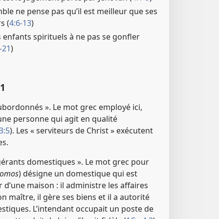
le ne pense pas qu’il est meilleur que ses
s (
4:6-13
)
 enfants spirituels à ne pas se gonfler
-21
)
​1
bordonnés ». Le mot grec employé ici,
une personne qui agit en qualité
3:5
). Les « serviteurs de Christ » exécutent
es.
érants domestiques ». Le mot grec pour
nomos
) désigne un domestique qui est
 d’une maison : il administre les affaires
maître, il gère ses biens et il a autorité
stiques. L’intendant occupait un poste de