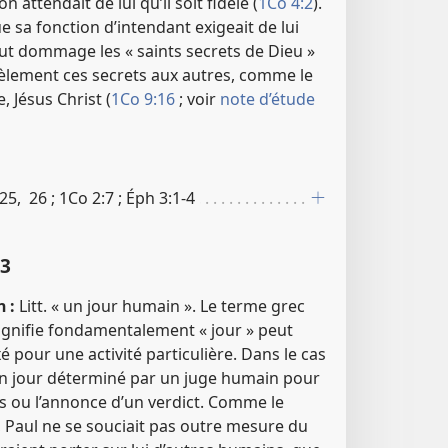
 attendait de lui qu’il soit fidèle (
1Co 4:2
).
 sa fonction d’intendant exigeait de lui
out dommage les « saints secrets de Dieu »
dèlement ces secrets aux autres, comme le
, Jésus Christ (
1Co 9:16
; voir
note d’étude
25, 26 ; 1Co 2​:​7 ; Éph 3​:​1-4
​3
 :
Litt. « un jour humain ». Le terme grec
signifie fondamentalement « jour » peut
é pour une activité particulière. Dans le cas
d’un jour déterminé par un juge humain pour
s ou l’annonce d’un verdict. Comme le
 Paul ne se souciait pas outre mesure du