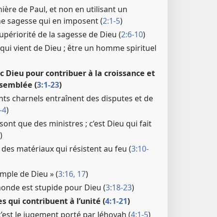
ière de Paul, et non en utilisant un
e sagesse qui en imposent (
2:1-5
)
upériorité de la sagesse de Dieu (
2:6-10
)
t qui vient de Dieu ; être un homme spirituel
c Dieu pour contribuer à la croissance et
assemblée (
3:1-23
)
ts charnels entraînent des disputes et de
-4
)
ont que des ministres ; c’est Dieu qui fait
)
c des matériaux qui résistent au feu (
3:10-
emple de Dieu » (
3:16, 17
)
onde est stupide pour Dieu (
3:18-23
)
s qui contribuent à l’unité (
4:1-21
)
’est le jugement porté par Jéhovah (
4:1-5
)