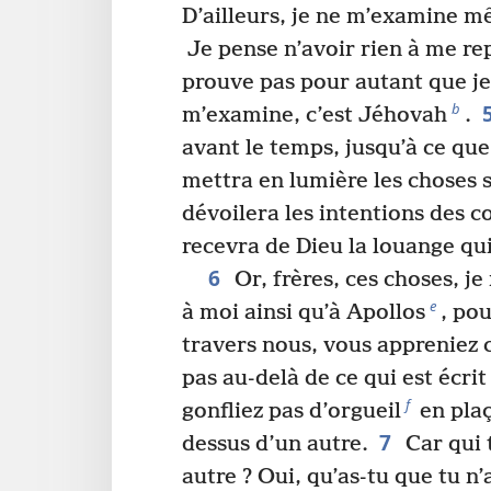
D’ailleurs, je ne m’examine
Je pense n’avoir rien à me re
prouve pas pour autant que je 
b
m’examine, c’est Jéhovah
.
avant le temps, jusqu’à ce que
mettra en lumière les choses 
dévoilera les intentions des c
recevra de Dieu la louange qui
6
Or, frères, ces choses, je
e
à moi ainsi qu’à Apollos
, pou
travers nous, vous appreniez ce
pas au-delà de ce qui est écrit
f
gonfliez pas d’orgueil
en plaç
7
dessus d’un autre.
Car qui 
autre ? Oui, qu’as-tu que tu n’