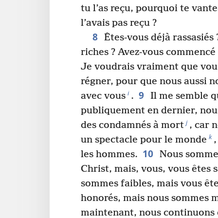
tu l’as reçu, pourquoi te vant
l’avais pas reçu ?
8
Êtes-vous déjà rassasiés 
riches ? Avez-vous commencé 
Je voudrais vraiment que vo
régner, pour que nous aussi n
9
i
avec vous
.
Il me semble q
publiquement en dernier, nou
j
des condamnés à mort
, car
k
un spectacle pour le monde
10
les hommes.
Nous sommes
Christ, mais, vous, vous êtes 
sommes faibles, mais vous êtes
honorés, mais nous sommes m
maintenant, nous continuons 