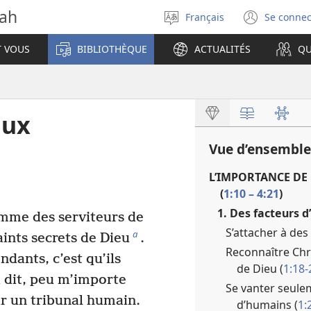
vah
Français
Se connec
Sélectionner
(ouvr
la
une
T VOUS
BIBLIOTHÈQUE
ACTUALITÉS
QU
langue
nouve
fenêt
aux
Vue d’ensemble
L’IMPORTANCE DE 
(
1:10 – 4:21
)
1. Des facteurs d
mme des serviteurs de
S’attacher à de
a
aints secrets de Dieu
.
Reconnaître Chr
dants, c’est qu’ils
de Dieu (
1:18-
 dit, peu m’importe
Se vanter seule
r un tribunal humain.
d’humains (
1: