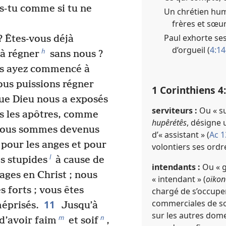
es-tu comme si tu ne
Un chrétien humb
frères et sœur
Paul exhorte ses
? Êtes-vous déjà
d’orgueil (
4:14
h
à régner
sans nous ?
us ayez commencé à
ous puissions régner
1 Corinthiens 4​:
ue Dieu nous a exposés
serviteurs :
Ou « su
s les apôtres, comme
hupêrétês
, désigne 
 nous sommes devenus
d’« assistant » (
Ac 1
, pour les anges et pour
volontiers ses ordr
l
 stupides
à cause de
intendants :
Ou « g
sages en Christ ; nous
« intendant » (
oïko
 forts ; vous êtes
chargé de s’occuper
commerciales de son 
11
éprisés.
Jusqu’à
sur les autres dome
m
n
d’avoir faim
et soif
,