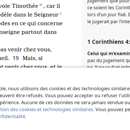
jugement que pourr
w
nvoie Timothée
, car il
ce soient les Cori
x
lors d’un jour fixé.
idèle dans le Seigneur
le jugerait par l’in
odes en ce qui concerne
enseigne partout dans
1 Corinthiens 4​:
pas venir chez vous,
Celui qui m’examin
19
eil.
Mais, si
pas du jugement qu
t venir chez vous, et je
lui. Il ne se fiait 
même (
1Co 4:1-3
).
roles de ceux qui se
façon dont Jéhovah 
20
 leur puissance.
Car
hébraïques, Paul sa
ble, nous utilisons des cookies et des technologies similair
une question de
d’« examiner » ses s
euvent être refusés. Vous pouvez accepter ou refuser l'uti
1
Que préférez-vous ?
l’emploi du nom div
périence. Aucune de ces données ne sera jamais vendue ou u
introduction ;
1Co 4
ation des cookies et technologies similaires
. Vous pouvez p
z
 un bâton
, ou bien
fidentialité
.
uceur ?
Renvois