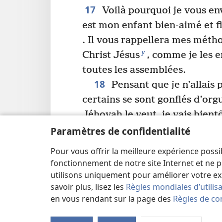
17
Voilà pourquoi je vous e
est mon enfant bien-aimé et f
. Il vous rappellera mes méth
y
Christ Jésus
, comme je les 
toutes les assemblées.
18
Pensant que je n’allais 
certains se sont gonflés d’orgu
Jéhovah le veut, je vais bientô
m’intéresserai, non pas aux pa
Paramètres de confidentialité
sont gonflés d’orgueil, mais à
Pour vous offrir la meilleure expérience possi
le royaume de Dieu n’est pas 
fonctionnement de notre site Internet et ne p
2
paroles, mais de puissance.
utilisons uniquement pour améliorer votre ex
savoir plus, lisez les
Règles mondiales d’utilis
Que je vienne chez vous avec
en vous rendant sur la page des
Règles de con
avec amour et un esprit de do