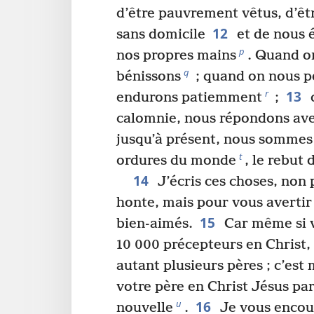
d’être pauvrement vêtus, d’êt
12
sans domicile
et de nous é
p
nos propres mains
. Quand o
q
bénissons
; quand on nous p
13
r
endurons patiemment
;
calomnie, nous répondons av
jusqu’à présent, nous sommes
t
ordures du monde
, le rebut 
14
J’écris ces choses, non 
honte, mais pour vous averti
15
bien-aimés.
Car même si v
10 000 précepteurs en Christ,
autant plusieurs pères ; c’est
votre père en Christ Jésus pa
16
u
nouvelle
.
Je vous encou