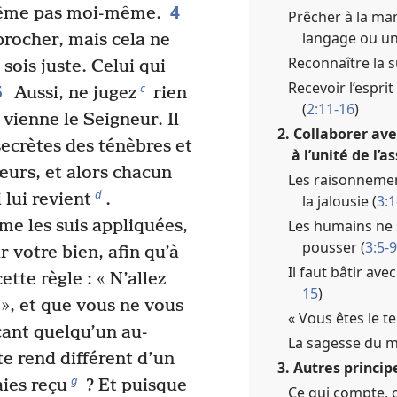
4
 même pas moi-même.
Prêcher à la man
langage ou un
procher, mais cela ne
Reconnaître la s
sois juste. Celui qui
Recevoir l’espri
5
c
Aussi, ne jugez
rien
(
2:11-16
)
 vienne le Seigneur. Il
2. Collaborer ave
secrètes des ténèbres et
à l’unité de l’
œurs, et alors chacun
Les raisonnemen
d
 lui revient
.
la jalousie (
3:1
Les humains ne s
 me les suis appliquées,
pousser (
3:5-9
r votre bien, afin qu’à
Il faut bâtir ave
tte règle : « N’allez
15
)
 », et que vous ne vous
« Vous êtes le t
ant quelqu’un au-
La sagesse du m
te rend différent d’un
3. Autres principe
g
aies reçu
? Et puisque
Ce qui compte, c