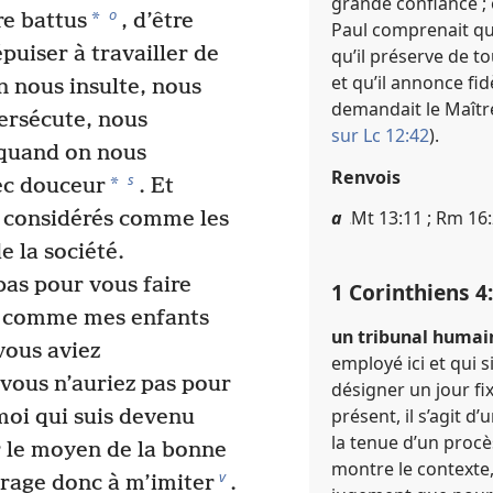
grande confiance ; on
o
*
re battus
, d’être
Paul comprenait que
puiser à travailler de
qu’il préserve de t
et qu’il annonce fi
n nous insulte, nous
demandait le Maître
ersécute, nous
sur Lc 12:42
).
quand on nous
Renvois
s
*
ec douceur
. Et
a
Mt 13​:​11 ; Rm 16​:​
 considérés comme les
de la société.
pas pour vous faire
1 Corinthiens 4​:
r comme mes enfants
un tribunal humain
ous aviez
employé ici et qui 
 vous n’auriez pas pour
désigner un jour fix
présent, il s’agit 
 moi qui suis devenu
la tenue d’un procè
r le moyen de la bonne
montre le contexte,
v
rage donc à m’imiter
.