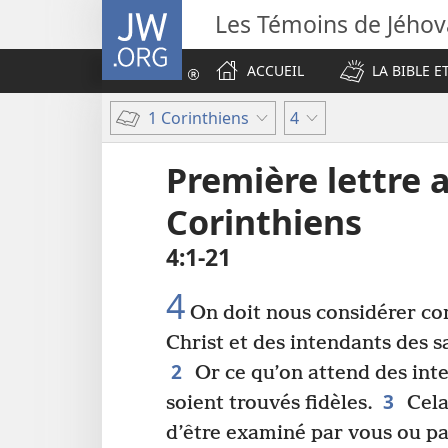
JW.ORG
Les Témoins de Jého
ACCUEIL
LA BIBLE E
1 Corinthiens
4
Première lettre 
Corinthiens
4​:​1-21
4
On doit nous considérer co
Christ et des intendants des s
2
Or ce qu’on attend des inten
3
soient trouvés fidèles.
Cela
d’être examiné par vous ou pa