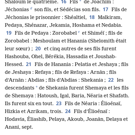
16
*
Shaloum le quatrième.
Fils
de Joachim :
d
17
Jéchonias
son fils, et Sédécias son fils.
Fils de
18
Jéchonias le prisonnier : Shéaltiel,
Malkiram,
Pedaya, Shénazar, Jekamia, Hoshama et Nedabia.
e
19
Fils de Pedaya : Zorobabel
et Shiméï ; fils de
Zorobabel : Meshoulam et Hanania (Shelomith était
20
leur sœur) ;
et cinq autres de ses fils furent
Hashouba, Ohel, Bérékia, Hassadia et Joushab-
21
Hessed.
Fils de Hanania : Pelatia et Jeshaya ; fils
de Jeshaya : Refaya ; fils de Refaya : Arnân ; fils
22
d’Arnân : Abdias ; fils d’Abdias : Shekania ;
les
*
descendants
de Shekania furent Shemaya et les fils
de Shemaya : Hatoush, Igal, Baria, Néaria et Shafath.
23
Ils furent six en tout.
Fils de Néaria : Élioénaï,
24
Hizkia et Azrikam, trois.
Fils d’Élioénaï :
Hodavia, Éliashib, Pelaya, Akoub, Joanân, Delaya et
Anani, sept.