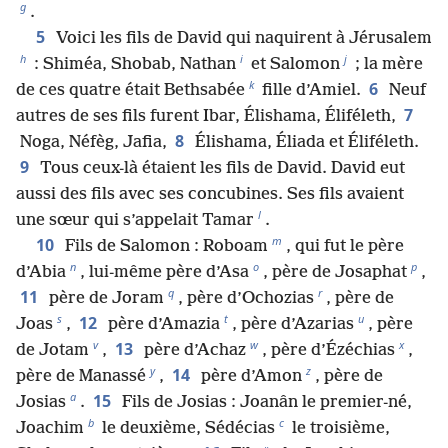
g
.
5
Voici les fils de David qui naquirent à Jérusalem
h
i
j
: Shiméa, Shobab, Nathan
et Salomon
; la mère
k
6
de ces quatre était Bethsabée
fille d’Amiel.
Neuf
7
autres de ses fils furent Ibar, Élishama, Éliféleth,
8
Noga, Néfèg, Jafia,
Élishama, Éliada et Éliféleth.
9
Tous ceux-là étaient les fils de David. David eut
aussi des fils avec ses concubines. Ses fils avaient
l
une sœur qui s’appelait Tamar
.
m
10
Fils de Salomon : Roboam
, qui fut le père
n
o
p
d’Abia
, lui-même père d’Asa
, père de Josaphat
,
q
r
11
père de Joram
, père d’Ochozias
, père de
s
t
u
12
Joas
,
père d’Amazia
, père d’Azarias
, père
v
w
x
13
de Jotam
,
père d’Achaz
, père d’Ézéchias
,
y
z
14
père de Manassé
,
père d’Amon
, père de
a
15
Josias
.
Fils de Josias : Joanân le premier-né,
b
c
Joachim
le deuxième, Sédécias
le troisième,