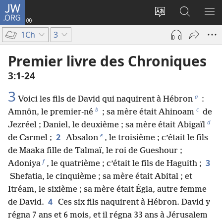
JW.ORG
Se
connecter
Changer
Recherch
AF
(ouvre
la
sur
LE
1Ch
3
une
langue
JW.ORG
ME
nouvelle
du
Premier livre des Chroniques
fenêtre)
site
3​:​1-24
3
a
Voici les fils de David qui naquirent à Hébron
:
b
c
Amnôn, le premier-né
; sa mère était Ahinoam
de
d
Jezréel ; Daniel, le deuxième ; sa mère était Abigaïl
e
2
de Carmel ;
Absalon
, le troisième ; c’était le fils
de Maaka fille de Talmaï, le roi de Gueshour ;
f
3
Adoniya
, le quatrième ; c’était le fils de Haguith ;
Shefatia, le cinquième ; sa mère était Abital ; et
Itréam, le sixième ; sa mère était Égla, autre femme
4
de David.
Ces six fils naquirent à Hébron. David y
régna 7 ans et 6 mois, et il régna 33 ans à Jérusalem