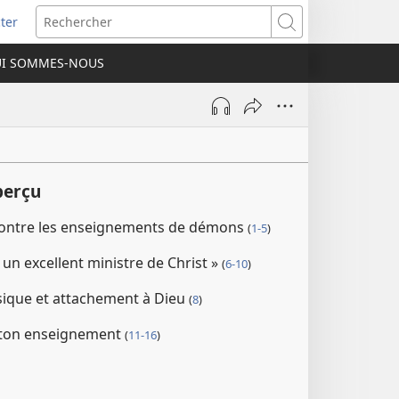
ter
e
Rechercher
I SOMMES-NOUS
lle
re)
perçu
contre les enseignements de démons
(
1-5
)
un excellent ministre de Christ »
(
6-10
)
sique et attachement à Dieu
(
8
)
à ton enseignement
(
11-16
)