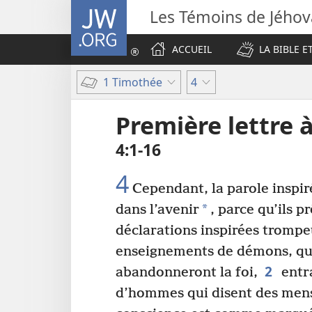
JW.ORG
Les Témoins de Jého
ACCUEIL
LA BIBLE E
1 Timothée
4
Première lettre 
4​:​1-16
4
Cependant, la parole inspir
*
dans l’avenir
, parce qu’ils p
déclarations inspirées tromp
enseignements de démons, qu
2
abandonneront la foi,
entra
d’hommes qui disent des men