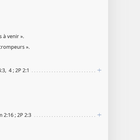
 à venir ».
s trompeurs ».
:​3, 4 ; 2P 2​:​1
2​:​16 ; 2P 2​:​3