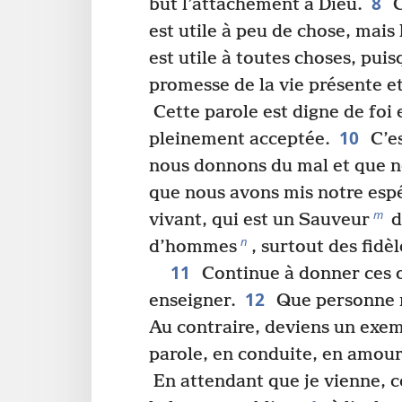
8
but l’attachement à Dieu.
C
est utile à peu de chose, mais
est utile à toutes choses, puisq
promesse de la vie présente et
Cette parole est digne de foi 
10
pleinement acceptée.
C’es
nous donnons du mal et que n
que nous avons mis notre esp
m
vivant, qui est un Sauveur
d
n
d’hommes
, surtout des fidèl
11
Continue à donner ces o
12
enseigner.
Que personne n
Au contraire, deviens un exemp
parole, en conduite, en amour,
En attendant que je vienne, c