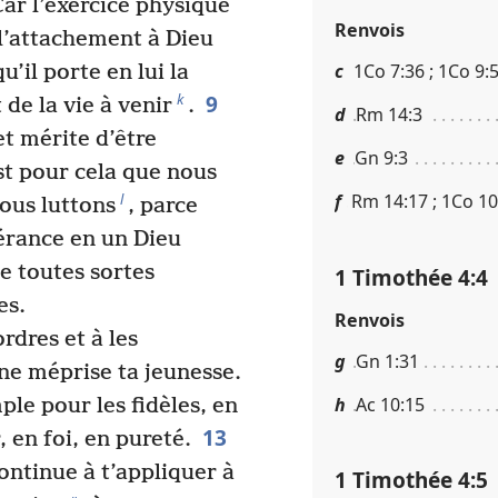
ar l’exercice physique
Renvois
 l’attachement à Dieu
c
1Co 7​:​36 ; 1Co 9​:​
u’il porte en lui la
9
k
 de la vie à venir
.
d
Rm 14​:​3
et mérite d’être
e
Gn 9​:​3
t pour cela que nous
f
Rm 14​:​17 ; 1Co 10​
l
ous luttons
, parce
érance en un Dieu
e toutes sortes
1 Timothée 4​:​4
es.
Renvois
rdres et à les
g
Gn 1​:​31
e méprise ta jeunesse.
h
Ac 10​:​15
le pour les fidèles, en
13
 en foi, en pureté.
ontinue à t’appliquer à
1 Timothée 4​:​5