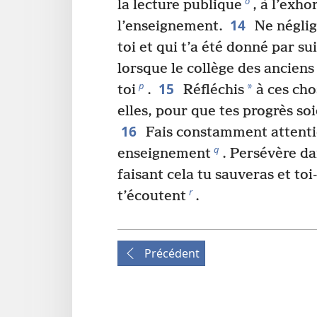
o
la lecture publique
, à l’exho
14
l’enseignement.
Ne néglig
toi et qui t’a été donné par s
lorsque le collège des anciens
15
p
*
toi
.
Réfléchis
à ces cho
elles, pour que tes progrès so
16
Fais constamment attentio
q
enseignement
. Persévère da
faisant cela tu sauveras et to
r
t’écoutent
.
Précédent