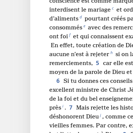
conscience est comme marqué
c
interdisent le mariage
et ord
d
d’aliments
pourtant créés pa
e
consommés
avec des remerc
f
ont foi
et qui connaissent ex
En effet, toute création de D
h
aucune n’est à rejeter
si on l
5
remerciements,
car elle est
moyen de la parole de Dieu et 
6
Si tu donnes ces conseils 
excellent ministre de Christ J
de la foi et du bel enseigneme
7
i
près
.
Mais rejette les hist
j
déshonorent Dieu
, comme ce
vieilles femmes. Par contre, e