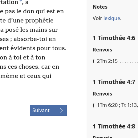
*
rtation
, à
Notes
e pas le don qui est en
Voir
lexique
.
uite d’une prophétie
 a posé les mains sur
1 Timothée 4​:​6
ses ; absorbe-toi en
ient évidents pour tous.
Renvois
n à toi et à ton
i
2Tm 2​:​15
ns ces choses, car en
i-même et ceux qui
1 Timothée 4​:​7
Renvois
j
1Tm 6​:​20 ; Tt 1​:​1
Suivant
1 Timothée 4​:​8