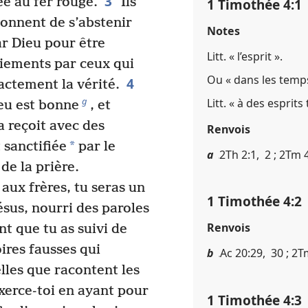
3
e au fer rouge.
Ils
1 Timothée 4​:​1
onnent de s’abstenir
Notes
r Dieu pour être
Litt. « l’esprit ».
iements par ceux qui
Ou « dans les temps
4
actement la vérité.
g
Litt. « à des esprit
ieu est bonne
, et
a reçoit avec des
Renvois
*
 sanctifiée
par le
a
2Th 2​:​1, 2 ; 2Tm 4​
de la prière.
aux frères, tu seras un
1 Timothée 4​:​2
ésus, nourri des paroles
Renvois
nt que tu as suivi de
oires fausses qui
b
Ac 20​:​29, 30 ; 2Tm 
lles que racontent les
xerce-toi en ayant pour
1 Timothée 4​:​3