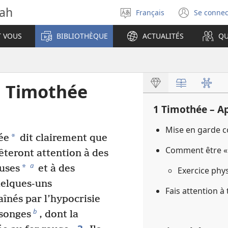
vah
Français
Se connec
Sélectionner
(ouvr
la
une
T VOUS
BIBLIOTHÈQUE
ACTUALITÉS
QU
langue
nouve
fenêt
à Timothée
1 Timothée – A
Mise en garde 
*
ée
dit clairement que
Comment être « 
rêteront attention à des
a
*
euses
et à des
Exercice phy
elques-uns
Fais attention 
înés par l’hypocrisie
b
songes
, dont la