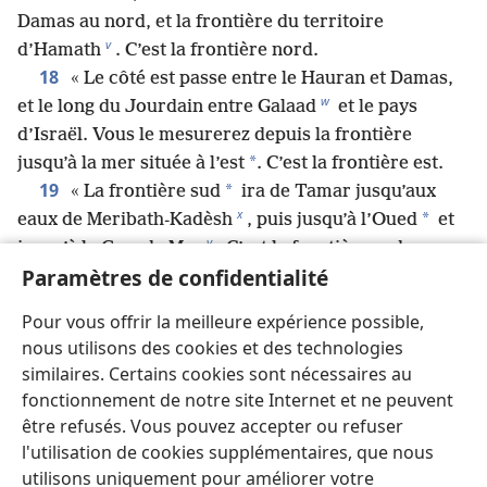
Damas au nord, et la frontière du territoire
v
d’Hamath
. C’est la frontière nord.
18
« Le côté est passe entre le Hauran et Damas,
w
et le long du Jourdain entre Galaad
et le pays
d’Israël. Vous le mesurerez depuis la frontière
*
jusqu’à la mer située à l’est
. C’est la frontière est.
19
*
« La frontière sud
ira de Tamar jusqu’aux
x
*
eaux de Meribath-Kadèsh
, puis jusqu’à l’Oued
et
y
jusqu’à la Grande Mer
. C’est la frontière sud.
20
Paramètres de confidentialité
« Sur le côté ouest, il y a la Grande Mer, depuis
la frontière jusqu’à un endroit en face de Lebo-
Pour vous offrir la meilleure expérience possible,
z
*
Hamath
. C’est la frontière ouest. »
nous utilisons des cookies et des technologies
21
« Vous devrez partager ce pays entre vous,
similaires. Certains cookies sont nécessaires au
22
entre les 12 tribus d’Israël.
Vous le répartirez en
fonctionnement de notre site Internet et ne peuvent
héritage entre vous et les étrangers qui habitent avec
être refusés. Vous pouvez accepter ou refuser
vous et qui ont eu des enfants alors qu’ils vivaient
l'utilisation de cookies supplémentaires, que nous
parmi vous. Ils seront pour vous comme des
utilisons uniquement pour améliorer votre