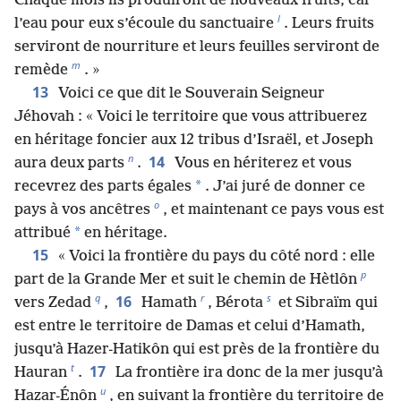
Chaque mois ils produiront de nouveaux fruits, car
l
l’eau pour eux s’écoule du sanctuaire
. Leurs fruits
serviront de nourriture et leurs feuilles serviront de
m
remède
. »
13
Voici ce que dit le Souverain Seigneur
Jéhovah : « Voici le territoire que vous attribuerez
en héritage foncier aux 12 tribus d’Israël, et Joseph
n
14
aura deux parts
.
Vous en hériterez et vous
*
recevrez des parts égales
. J’ai juré de donner ce
o
pays à vos ancêtres
, et maintenant ce pays vous est
*
attribué
en héritage.
15
« Voici la frontière du pays du côté nord : elle
p
part de la Grande Mer et suit le chemin de Hètlôn
q
r
s
16
vers Zedad
,
Hamath
, Bérota
et Sibraïm qui
est entre le territoire de Damas et celui d’Hamath,
jusqu’à Hazer-Hatikôn qui est près de la frontière du
t
17
Hauran
.
La frontière ira donc de la mer jusqu’à
u
Hazar-Énôn
, en suivant la frontière du territoire de