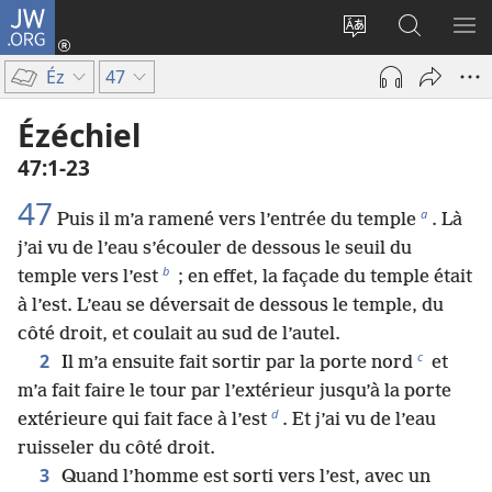
JW.ORG
Se
connecter
Changer
Recherch
AF
(ouvre
la
sur
LE
Éz
47
une
langue
JW.ORG
ME
nouvelle
du
Ézéchiel
fenêtre)
site
47​:​1-23
47
a
Puis il m’a ramené vers l’entrée du temple
. Là
j’ai vu de l’eau s’écouler de dessous le seuil du
b
temple vers l’est
; en effet, la façade du temple était
à l’est. L’eau se déversait de dessous le temple, du
côté droit, et coulait au sud de l’autel.
c
2
Il m’a ensuite fait sortir par la porte nord
et
m’a fait faire le tour par l’extérieur jusqu’à la porte
d
extérieure qui fait face à l’est
. Et j’ai vu de l’eau
ruisseler du côté droit.
3
Quand l’homme est sorti vers l’est, avec un