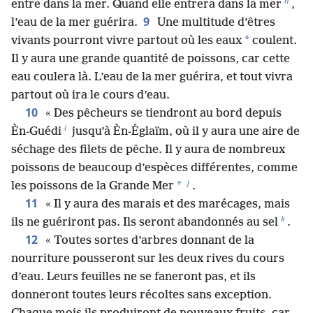
h
entre dans la mer. Quand elle entrera dans la mer
,
9
l’eau de la mer guérira.
Une multitude d’êtres
*
vivants pourront vivre partout où les eaux
coulent.
Il y aura une grande quantité de poissons, car cette
eau coulera là. L’eau de la mer guérira, et tout vivra
partout où ira le cours d’eau.
10
« Des pêcheurs se tiendront au bord depuis
i
Èn-Guédi
jusqu’à Èn-Églaïm, où il y aura une aire de
séchage des filets de pêche. Il y aura de nombreux
poissons de beaucoup d’espèces différentes, comme
j
*
les poissons de la Grande Mer
.
11
« Il y aura des marais et des marécages, mais
k
ils ne guériront pas. Ils seront abandonnés au sel
.
12
« Toutes sortes d’arbres donnant de la
nourriture pousseront sur les deux rives du cours
d’eau. Leurs feuilles ne se faneront pas, et ils
donneront toutes leurs récoltes sans exception.