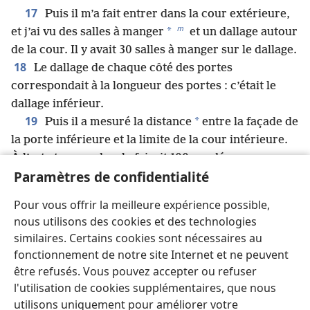
17
Puis il m’a fait entrer dans la cour extérieure,
m
*
et j’ai vu des salles à manger
et un dallage autour
de la cour. Il y avait 30 salles à manger sur le dallage.
18
Le dallage de chaque côté des portes
correspondait à la longueur des portes : c’était le
dallage inférieur.
19
*
Puis il a mesuré la distance
entre la façade de
la porte inférieure et la limite de la cour intérieure.
À l’est et au nord, cela faisait 100 coudées.
20
Paramètres de confidentialité
La cour extérieure avait une porte qui faisait
face au nord. Il a mesuré la longueur et la largeur de
Pour vous offrir la meilleure expérience possible,
21
la porte.
Il y avait trois locaux de garde de
nous utilisons des cookies et des technologies
chaque côté. Ses piliers latéraux et son porche
similaires. Certains cookies sont nécessaires au
avaient la même taille que ceux de la première porte.
fonctionnement de notre site Internet et ne peuvent
Elle faisait 50 coudées de long sur 25 coudées de
être refusés. Vous pouvez accepter ou refuser
22
large.
Ses fenêtres, son porche et ses
l'utilisation de cookies supplémentaires, que nous
n
représentations de palmiers
avaient la même taille
utilisons uniquement pour améliorer votre