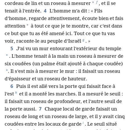
f
*
cordeau de lin et un roseau à mesurer
, et il se
4
tenait à l’entrée.
L’homme m’a dit : « Fils
d’homme, regarde attentivement, écoute bien et fais
*
attention
à tout ce que je te montre, car c’est dans
ce but que tu as été amené ici. Tout ce que tu vas
g
voir, raconte-le au peuple d’Israël
. »
5
J’ai vu un mur entourant l’extérieur du temple
*
. L’homme tenait à la main un roseau à mesurer de
six coudées (un palme était ajouté à chaque coudée)
*
. Il s’est mis à mesurer le mur : il faisait un roseau
d’épaisseur et un roseau de hauteur.
6
Puis il est allé vers la porte qui faisait face à
h
l’est
et il a monté les marches. Il a mesuré le seuil :
il faisait un roseau de profondeur, et l’autre seuil de
7
la porte aussi.
Chaque local de garde faisait un
roseau de long et un roseau de large, et il y avait cinq
i
coudées entre les locaux de garde
. Le seuil situé