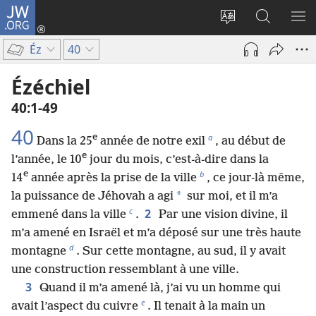
JW.ORG
Se
connecter
Changer
Recherch
AF
(ouvre
la
sur
LE
Éz
40
une
langue
JW.ORG
ME
nouvelle
du
Ézéchiel
fenêtre)
site
40​:​1-49
40
e
a
Dans la 25
année de notre exil
, au début de
e
l’année, le 10
jour du mois, c’est-à-dire dans la
e
b
14
année après la prise de la ville
, ce jour-là même,
*
la puissance de Jéhovah a agi
sur moi, et il m’a
c
2
emmené dans la ville
.
Par une vision divine, il
m’a amené en Israël et m’a déposé sur une très haute
d
montagne
. Sur cette montagne, au sud, il y avait
une construction ressemblant à une ville.
3
Quand il m’a amené là, j’ai vu un homme qui
e
avait l’aspect du cuivre
. Il tenait à la main un