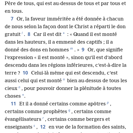
Père de tous, qui est au-dessus de tous et par tous et
en tous.
7
Or, la faveur imméritée a été donnée à chacun
de nous selon la façon dont le Christ a réparti le don
l
8
*
gratuit
.
Car il est dit
: « Quand il est monté
dans les hauteurs, il a emmené des captifs ; il a
m
9
donné des dons en hommes
. »
Or, que signifie
l’expression « il est monté », sinon qu’il est d’abord
descendu dans les régions inférieures, c’est-à-dire la
10
terre ?
Celui-là même qui est descendu, c’est
n
aussi celui qui est monté
bien au-dessus de tous les
o
cieux
, pour pouvoir donner la plénitude à toutes
*
choses
.
p
11
Et il a donné certains comme apôtres
,
q
certains comme prophètes
, certains comme
r
évangélisateurs
, certains comme bergers et
s
12
enseignants
,
en vue de la formation des saints,