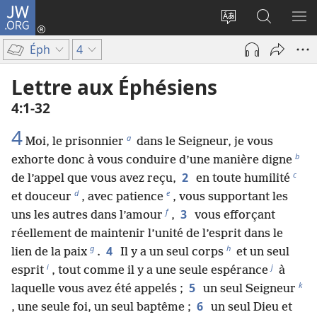
JW.ORG
Se
connecter
Changer
Recherch
AF
(ouvre
la
sur
LE
Éph
4
une
langue
JW.ORG
ME
nouvelle
du
Lettre aux Éphésiens
fenêtre)
site
4​:​1-32
4
a
Moi, le prisonnier
dans le Seigneur, je vous
b
exhorte donc à vous conduire d’une manière digne
c
2
de l’appel que vous avez reçu,
en toute humilité
d
e
et douceur
, avec patience
, vous supportant les
f
3
uns les autres dans l’amour
,
vous efforçant
réellement de maintenir l’unité de l’esprit dans le
g
h
4
lien de la paix
.
Il y a un seul corps
et un seul
i
j
esprit
, tout comme il y a une seule espérance
à
k
5
laquelle vous avez été appelés ;
un seul Seigneur
6
, une seule foi, un seul baptême ;
un seul Dieu et