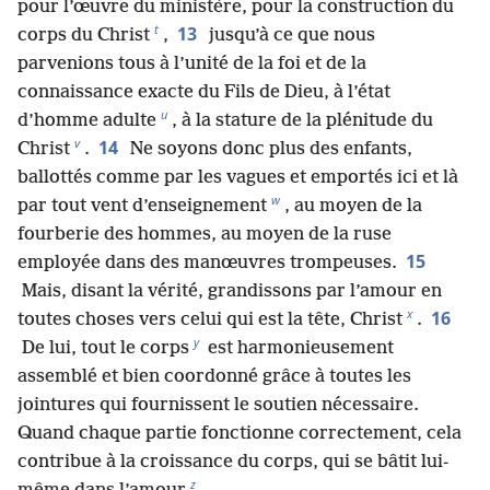
pour l’œuvre du ministère, pour la construction du
t
13
corps du Christ
,
jusqu’à ce que nous
parvenions tous à l’unité de la foi et de la
connaissance exacte du Fils de Dieu, à l’état
u
d’homme adulte
, à la stature de la plénitude du
v
14
Christ
.
Ne soyons donc plus des enfants,
ballottés comme par les vagues et emportés ici et là
w
par tout vent d’enseignement
, au moyen de la
fourberie des hommes, au moyen de la ruse
15
employée dans des manœuvres trompeuses.
Mais, disant la vérité, grandissons par l’amour en
x
16
toutes choses vers celui qui est la tête, Christ
.
y
De lui, tout le corps
est harmonieusement
assemblé et bien coordonné grâce à toutes les
jointures qui fournissent le soutien nécessaire.
Quand chaque partie fonctionne correctement, cela
contribue à la croissance du corps, qui se bâtit lui-​
z