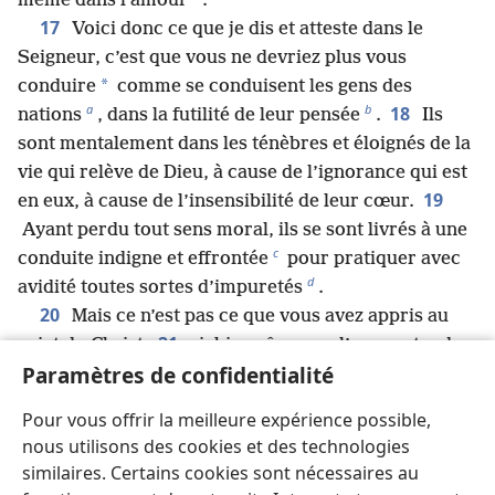
même dans l’amour
.
17
Voici donc ce que je dis et atteste dans le
Seigneur, c’est que vous ne devriez plus vous
*
conduire
comme se conduisent les gens des
a
b
18
nations
, dans la futilité de leur pensée
.
Ils
sont mentalement dans les ténèbres et éloignés de la
vie qui relève de Dieu, à cause de l’ignorance qui est
19
en eux, à cause de l’insensibilité de leur cœur.
Ayant perdu tout sens moral, ils se sont livrés à une
c
conduite indigne et effrontée
pour pratiquer avec
d
avidité toutes sortes d’impuretés
.
20
Mais ce n’est pas ce que vous avez appris au
21
sujet du Christ,
si, bien sûr, vous l’avez entendu
Paramètres de confidentialité
lui-​même et avez été enseignés par son moyen,
22
conformément à la vérité qui est en Jésus.
On
Pour vous offrir la meilleure expérience possible,
e
vous a enseigné à rejeter la vieille personnalité
qui
nous utilisons des cookies et des technologies
correspond à votre conduite passée et qui se
similaires. Certains cookies sont nécessaires au
f
23
corrompt par ses désirs trompeurs
.
Et vous