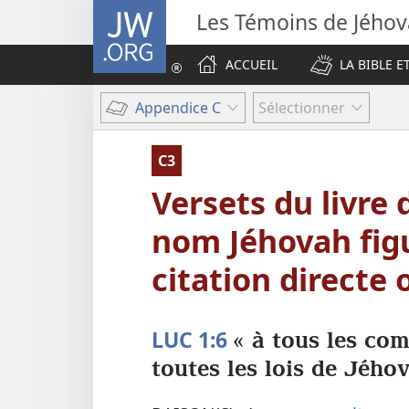
JW.ORG
Les Témoins de Jého
ACCUEIL
LA BIBLE E
Appendice C
Sélectionner
C3
Versets du livre 
nom Jéhovah fig
citation directe 
LUC 1:6
« à tous les co
toutes les lois de Jého