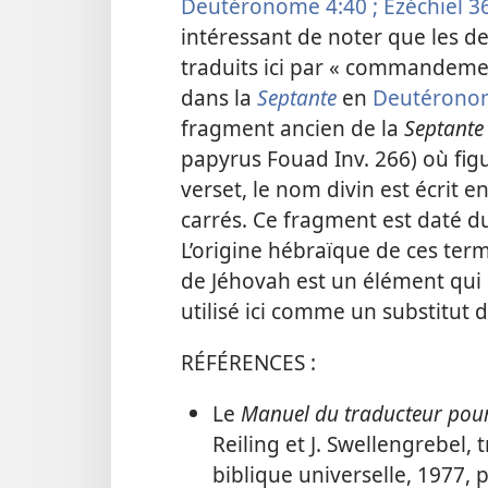
Deutéronome 4:40 ;
Ézéchiel 36
intéressant de noter que les d
traduits ici par « commandement
dans la
Septante
en
Deutérono
fragment ancien de la
Septante
papyrus Fouad Inv. 266) où figu
verset, le nom divin est écrit 
carrés. Ce fragment est daté d
L’origine hébraïque de ces ter
de Jéhovah est un élément qu
utilisé ici comme un substitut 
RÉFÉRENCES :
Le
Manuel du traducteur pour 
Reiling et J. Swellengrebel, t
biblique universelle, 1977, p