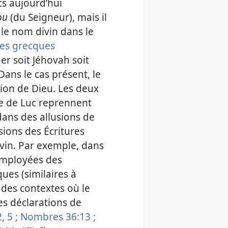
s aujourd’hui
ou
(du Seigneur), mais il
 le nom divin dans le
res grecques
r soit Jéhovah soit
 Dans le cas présent, le
tion de Dieu. Les deux
le de Luc reprennent
dans des allusions de
ions des Écritures
vin. Par exemple, dans
employées des
ues (similaires à
des contextes où le
es déclarations de
,
5 ;
Nombres 36:13 ;