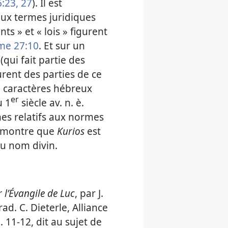
:23,
27
). Il est
eux termes juridiques
s » et « lois » figurent
me 27:10
. Et sur un
(qui fait partie des
rent des parties de ce
en caractères hébreux
er
u 1
siècle av. n. è.
mes relatifs aux normes
i montre que
Kurios
est
du nom divin.
l’Évangile de Luc
, par J.
rad. C. Dieterle, Alliance
. 11-12, dit au sujet de