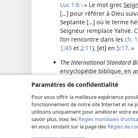
Luc 1:6
: « Le mot grec
Seig
[…] pour référer à Dieu suiv
Septante […] où le terme hé
Seigneur remplace Yahvé. C’
l’on rencontre dans les
ch. 1
1
:43
et
2
:11
), [et] en
5
:17
. »
The International Standard Bi
encyclopédie biblique, en an
direction de Geoffrey Bromile
Paramètres de confidentialité
dit : « Le grec
kurios
est habi
“Lord” [Seigneur] dans les v
Pour vous offrir la meilleure expérience possi
fonctionnement de notre site Internet et ne p
équivaut à l’héb.
YHWH
dans 
utilisons uniquement pour améliorer votre ex
“Lord” peut désigner Dieu (l
savoir plus, lisez les
Règles mondiales d’utilis
1:6
). »
en vous rendant sur la page des
Règles de con
A Theology of Luke’s Gospel a