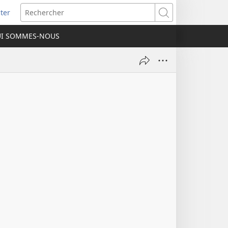
ter
e
Rechercher
I SOMMES-NOUS
lle
re)