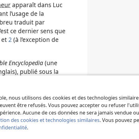
neur
apparaît dans Luc
ant l’usage de la
breu traduit par
est ce dernier sens que
et
2
(à l’exception de
ble Encyclopedia
(une
glais), publié sous la
y, 1982, vol. 2, p. 508,
tuellement traduit par
ersions anglaises et
ble, nous utilisons des cookies et des technologies similair
euvent être refusés. Vous pouvez accepter ou refuser l'uti
la LXX [
Septante
]. […]
périence. Aucune de ces données ne sera jamais vendue ou u
e Père ;
Mat. 5:33 ;
Luc
ation des cookies et technologies similaires
. Vous pouvez p
fidentialité
.
nd Acts
(un ouvrage