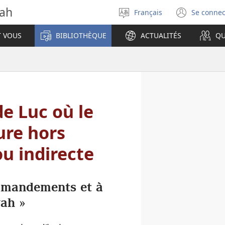
vah
Français
Se connec
Sélectionner
(ouvr
la
une
T VOUS
BIBLIOTHÈQUE
ACTUALITÉS
QU
langue
nouve
fenêt
de Luc où le
ure hors
ou indirecte
mmandements et à
vah »