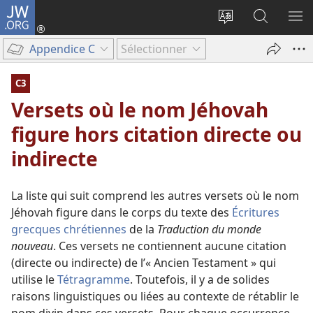
JW.ORG
Se
connecter
Changer
Recherch
AF
(ouvre
la
sur
LE
Appendice C
Sélectionner
une
langue
JW.ORG
ME
nouvelle
du
C3
fenêtre)
site
Versets où le nom Jéhovah
figure hors citation directe ou
indirecte
La liste qui suit comprend les autres versets où le nom
Jéhovah figure dans le corps du texte des
Écritures
grecques chrétiennes
de la
Traduction du monde
nouveau
. Ces versets ne contiennent aucune citation
(directe ou indirecte) de l’« Ancien Testament » qui
utilise le
Tétragramme
. Toutefois, il y a de solides
raisons linguistiques ou liées au contexte de rétablir le
nom divin dans ces versets. Pour chaque occurrence