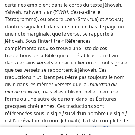
certaines emploient dans le corps du texte Jéhovah,
Yahveh, Yahweh, יהוה (
YHWH
, c’est-à-dire le
Tétragramme), ou encore L
(S
) et A
;
ORD
EIGNEUR
DONAI
d’autres signalent, dans une note en bas de page ou
une note marginale, que le verset se rapporte à
Jéhovah. Sous l’intertitre « Références
complémentaires » se trouve une liste de ces
traductions de la Bible qui ont rétabli le nom divin
dans certains versets en particulier ou qui ont signalé
que ces versets se rapportent à Jéhovah. Ces
traductions n’utilisent peut-être pas toujours le nom
divin dans les mêmes versets que la
Traduction du
monde nouveau
, mais elles utilisent bel et bien une
forme ou une autre de ce nom dans les Écritures
grecques chrétiennes. Ces traductions sont
référencées sous le sigle
J
suivi d’un nombre (le sigle
J
est l’abréviation du nom Jéhovah). La liste complète de
ces références se trouve dans l’
appendice C4
.