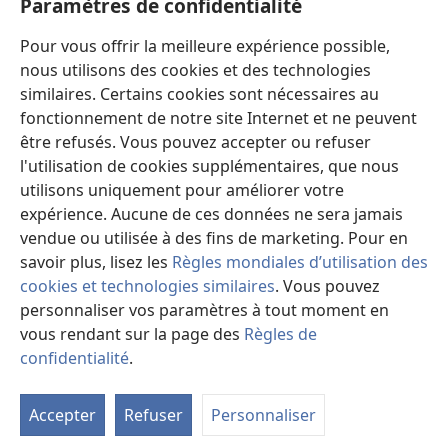
Paramètres de confidentialité
Cependant, il est à noter que le
Comité de traduction
de la
New World Translation
ne s’est pas appuyé sur ces
Pour vous offrir la meilleure expérience possible,
traductions pour décider de rétablir le nom divin dans
nous utilisons des cookies et des technologies
les Écritures grecques chrétiennes. En fait, les
similaires. Certains cookies sont nécessaires au
références
J
apportent simplement la preuve que
fonctionnement de notre site Internet et ne peuvent
d’autres traducteurs ont pris des décisions similaires
être refusés. Vous pouvez accepter ou refuser
en utilisant le nom divin dans leur version du
l'utilisation de cookies supplémentaires, que nous
« Nouveau Testament ». Pour plus d’information, voir
utilisons uniquement pour améliorer votre
appendice C1
.
expérience. Aucune de ces données ne sera jamais
vendue ou utilisée à des fins de marketing. Pour en
RÉSUMÉ DES RAISONS JUSTIFIANT
savoir plus, lisez les
Règles mondiales d’utilisation des
LE RÉTABLISSEMENT DU NOM DIVIN
cookies et technologies similaires
. Vous pouvez
DANS LES ÉCRITURES GRECQUES
personnaliser vos paramètres à tout moment en
vous rendant sur la page des
Règles de
CHRÉTIENNES
confidentialité
.
Vo
ÉLÉMENTS À PRENDRE EN COMPTE :
d'
Accepter
Refuser
Personnaliser
S’agit-il d’
une citation d’un verset des Écritures