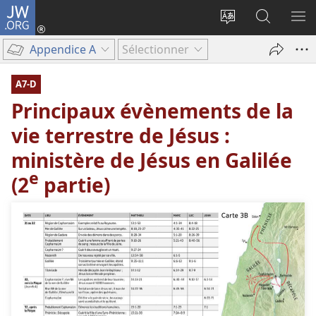
JW.ORG
Se
connecter
Changer
Recherch
AF
(ouvre
la
sur
LE
Appendice A
Sélectionner
une
langue
JW.ORG
ME
nouvelle
du
A7-D
fenêtre)
site
Principaux évènements de la
vie terrestre de Jésus :
ministère de Jésus en Galilée
e
(2
partie)