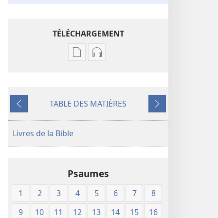
TÉLÉCHARGEMENT
Options
Options
de
de
téléchargement
téléchargement
des
des
TABLE DES MATIÈRES
publications
enregistrements
Précédent
Suivant
numériques
audio
Les
Les
Livres de la Bible
Saintes
Saintes
Écritures.
Écritures.
Traduction
Traduction
Psaumes
du
du
monde
monde
1
2
3
4
5
6
7
8
nouveau
nouveau
(édition
(édition
9
10
11
12
13
14
15
16