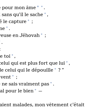
+
*
sée pour mon âme
.
+
 sans qu’il le sache
,
+
hé le capture
;
+
ine
.
+
yeuse en Jéhovah
;
+
.
:
+
e toi
,
+
 celui qui est plus fort que lui
,
+
e celui qui le dépouille
? ”
+
èvent
;
+
 ne sais vraiment pas
.
+
al pour le bien
—
aient malades, mon vêtement c’était