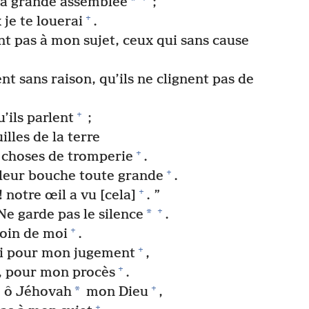
*
la grande assemblée
;
+
je te louerai
.
ent pas à mon sujet, ceux qui sans cause
t sans raison, qu’ils ne clignent pas de
+
’ils parlent
;
illes de la terre
+
s choses de tromperie
.
+
 leur bouche toute grande
.
+
 ! notre œil a vu [cela]
. ”
+
*
Ne garde pas le silence
.
+
loin de moi
.
+
toi pour mon jugement
,
+
, pour mon procès
.
+
*
, ô Jéhovah
mon Dieu
,
+