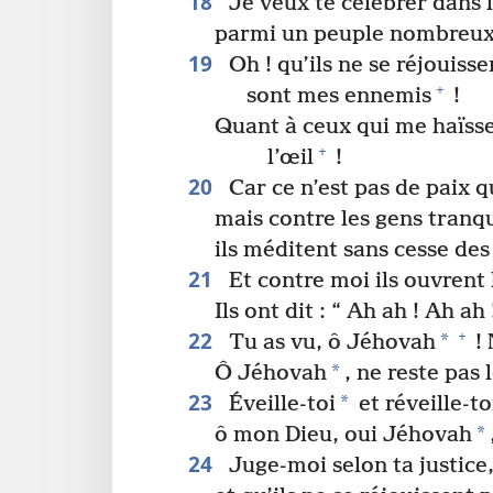
18
Je veux te célébrer dans 
parmi un peuple nombreux 
19
Oh ! qu’ils ne se réjouiss
+
sont mes ennemis
!
Quant à ceux qui me haïssen
+
l’œil
!
20
Car ce n’est pas de paix qu
mais contre les gens tranqu
ils méditent sans cesse de
21
Et contre moi ils ouvrent
Ils ont dit : “ Ah ah ! Ah ah
22
+
*
Tu as vu, ô Jéhovah
! 
*
Ô Jéhovah
, ne reste pas 
23
*
Éveille-​toi
et réveille-​
*
ô mon Dieu, oui Jéhovah
24
Juge-​moi selon ta justice