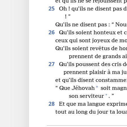
et qu’ils ne se réjouissent 
25
Oh ! qu’ils ne disent pas 
! ”
Qu’ils ne disent pas : “ Nou
26
Qu’ils soient honteux et 
ceux qui sont joyeux de m
Qu’ils soient revêtus de ho
prennent de grands ai
27
Qu’ils poussent des cris de
prennent plaisir à ma ju
et qu’ils disent constamme
*
“ Que Jéhovah
soit magnif
+
son serviteur
. ”
28
Et que ma langue exprime 
tout au long du jour ta lo