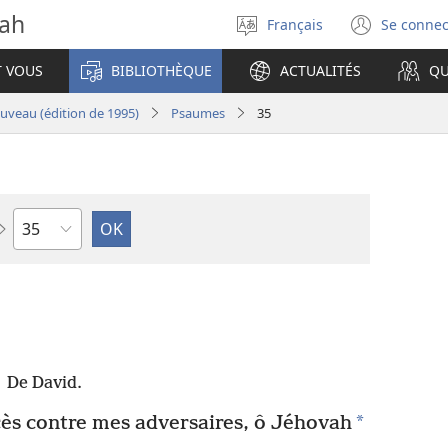
vah
Français
Se connec
Sélectionner
(ouvr
la
une
T VOUS
BIBLIOTHÈQUE
ACTUALITÉS
QU
langue
nouve
fenêt
veau (édition de 1995)
Psaumes
35
Chapitre
De David.
*
s contre mes adversaires, ô Jéhovah