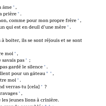
+
on âme
,
+
a prière
.
+
n, comme pour mon propre frère
,
+
un qui est en deuil d’une mère
.
 boiter, ils se sont réjouis et se sont
+
re moi
,
+
e savais pas
;
+
 pas gardé le silence
.
+
*
illent pour un gâteau
,
+
tre moi
.
+
nd verras-​tu [cela]
?
+
 ravages
,
e les jeunes lions à crinière.
+