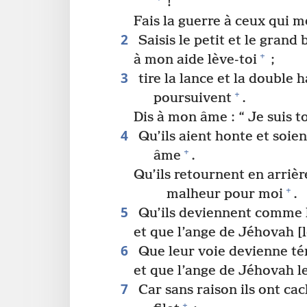
!
Fais la guerre à ceux qui m
2
Saisis le petit et le grand 
+
à mon aide lève-​toi
;
3
tire la lance et la double
+
poursuivent
.
Dis à mon âme : “ Je suis t
4
Qu’ils aient honte et soie
+
âme
.
Qu’ils retournent en arrièr
+
malheur pour moi
.
5
Qu’ils deviennent comme l
et que l’ange de Jéhovah [
6
Que leur voie devienne tén
et que l’ange de Jéhovah l
7
Car sans raison ils ont ca
+