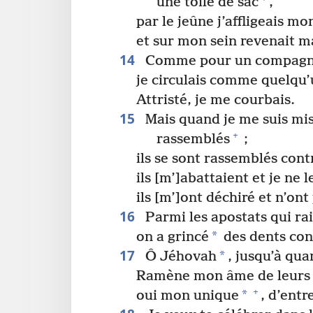
une toile de sac
,
par le jeûne j’affligeais m
et sur mon sein revenait m
14
Comme pour un compagno
je circulais comme quelqu’
Attristé, je me courbais.
15
Mais quand je me suis mis à
+
rassemblés
;
ils se sont rassemblés cont
ils [m’]abattaient et je ne l
ils [m’]ont déchiré et n’ont
16
Parmi les apostats qui ra
*
on a grincé
des dents con
17
*
Ô Jéhovah
, jusqu’à qua
Ramène mon âme de leurs
+
*
oui mon unique
, d’entr