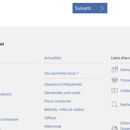
Suivant
AH
Actualités
Liens d'acc
Deman
Qui sommes-nous ?
Trouv
(ouvre
Questions fréquentes
une
Vidé
Demandez une visite
nouvelle
tations
fenêtre)
Nous contacter
Rech
Béthels : infos et visites
Offices
t ministère
Infor
Mémorial
s
l’int