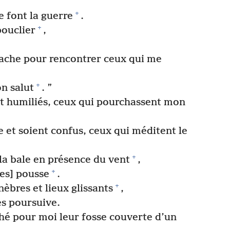
+
e font la guerre
.
+
bouclier
,
 hache pour rencontrer ceux qui me
+
on salut
. ”
nt humiliés, ceux qui pourchassent mon
e et soient confus, ceux qui méditent le
+
a bale en présence du vent
,
+
les] pousse
.
+
èbres et lieux glissants
,
es poursuive.
ché pour moi leur fosse couverte d’un