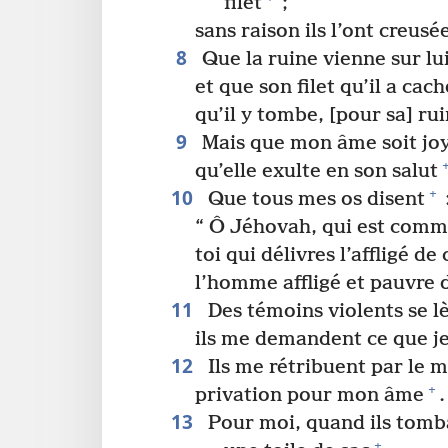
filet
;
sans raison ils l’ont creu
8
Que la ruine vienne sur lui
et que son filet qu’il a cac
qu’il y tombe, [pour sa] ru
9
Mais que mon âme soit jo
qu’elle exulte en son salut
10
+
Que tous mes os disent
“ Ô Jéhovah, qui est comm
toi qui délivres l’affligé de
l’homme affligé et pauvre d
11
Des témoins violents se l
ils me demandent ce que je
12
Ils me rétribuent par le m
+
privation pour mon âme
.
13
Pour moi, quand ils tomb
+