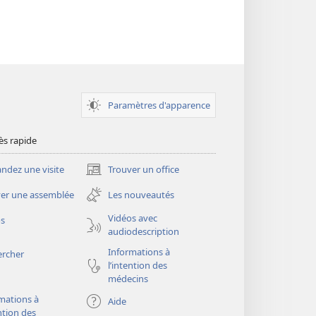
Paramètres d'apparence
ès rapide
dez une visite
Trouver un office
(ouvre
une
er une assemblée
Les nouveautés
nouvelle
fenêtre)
Vidéos avec
os
audiodescription
Informations à
ercher
l’intention des
médecins
mations à
Aide
ention des