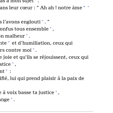
pas à mon sujet
.
+
*
dans leur cœur : “ Ah ah ! notre âme
+
s l’avons englouti
. ”
+
confus tous ensemble
,
+
on malheur
.
+
nte
et d’humiliation, ceux qui
+
rs contre moi
.
 joie et qu’ils se réjouissent, ceux qui
+
stice
,
+
nt
:
ié, lui qui prend plaisir à la paix de
+
à voix basse ta justice
,
+
uange
.