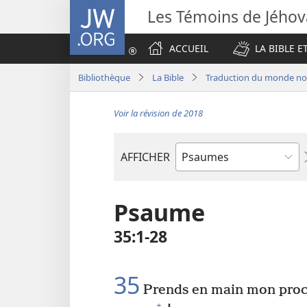
JW.ORG
Les Témoins de Jého
ACCUEIL
LA BIBLE E
Bibliothèque
La Bible
Traduction du monde nou
Voir la révision de 2018
AFFICHER
Livre
de
la
Psaume
Bible
35​:​1-28
35
Prends en main mon procè
+