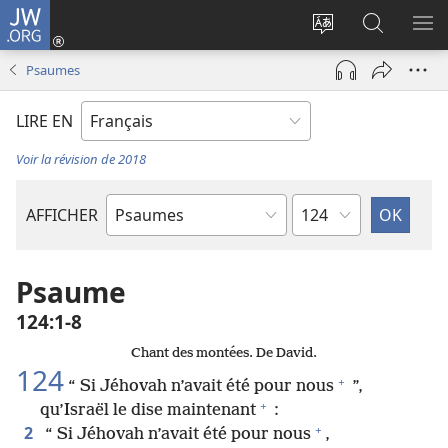
JW.ORG
Se
connecter
Changer
Recherch
AF
(ouvre
la
sur
LE
Psaumes
une
langue
JW.ORG
ME
nouvelle
du
LIRE EN
fenêtre)
site
Voir la révision de 2018
Chapitre
AFFICHER
Livre
de
la
Psaume
Bible
124​:​1-8
Chant des montées. De David.
124
+
“ Si Jéhovah n’avait été pour nous
”,
+
qu’Israël le dise maintenant
:
+
2
“ Si Jéhovah n’avait été pour nous
,