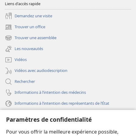
Liens d'accès rapide
Demandez une visite
Trouver un office
(ouvre
une
Trouver une assemblée
(ouvre
nouvelle
une
fenêtre)
Les nouveautés
nouvelle
fenêtre)
Vidéos
Vidéos avec audiodescription
Rechercher
Informations à l’intention des médecins
Informations à l’intention des représentants de l’État
Aide
Paramètres de confidentialité
Dons
Pour vous offrir la meilleure expérience possible,
(ouvre