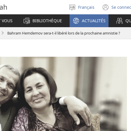
vah
Français
Se connec
Sélectionner
(ouvr
la
une
T VOUS
BIBLIOTHÈQUE
ACTUALITÉS
QU
langue
nouve
fenêt
Bahram Hemdemov sera-t-il libéré lors de la prochaine amnistie ?