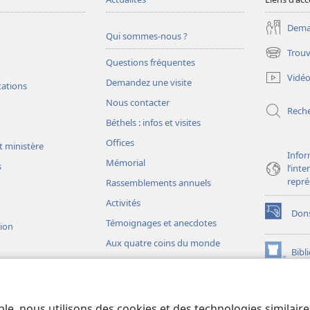
Deman
Qui sommes-nous ?
Trouv
(ouvre
Questions fréquentes
une
Vidé
Demandez une visite
nouvelle
tations
fenêtre)
Nous contacter
Rech
Béthels : infos et visites
Offices
t ministère
Infor
Mémorial
s
l’int
repré
Rassemblements annuels
Activités
Don
(ouvre
Témoignages et anecdotes
sion
une
Aux quatre coins du monde
nouvelle
Bibl
(ouvre
fenêtre)
une
JW L
nouvelle
ons théâtrales
fenêtre)
io)
ble, nous utilisons des cookies et des technologies similair