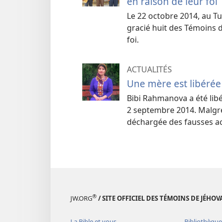
en raison de leur foi
Le 22 octobre 2014, au 
gracié huit des Témoins 
foi.
ACTUALITÉS
Une mère est libérée
Bibi Rahmanova a été libé
2 septembre 2014. Malgré l
déchargée des fausses ac
®
JW.ORG
/ SITE OFFICIEL DES TÉMOINS DE JÉHOV
La Bible et vous
Bibliothèque