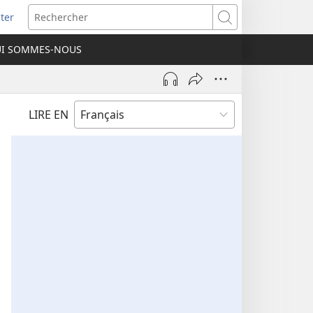
ter
e
Rechercher
I SOMMES-NOUS
lle
re)
LIRE EN