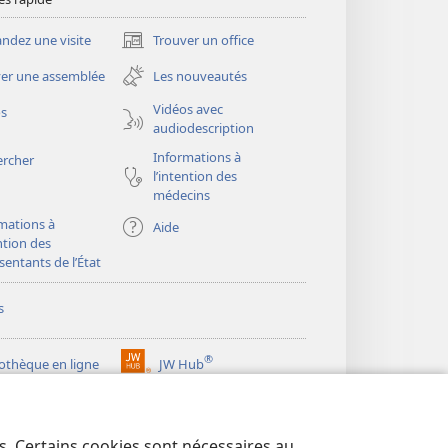
dez une visite
Trouver un office
(ouvre
une
er une assemblée
Les nouveautés
nouvelle
fenêtre)
Vidéos avec
os
audiodescription
Informations à
ercher
l’intention des
médecins
mations à
Aide
ention des
sentants de l’État
s
®
iothèque en ligne
JW Hub
(ouvre
une
®
ibrary
Watchtower Library
nouvelle
fenêtre)
es. Certains cookies sont nécessaires au