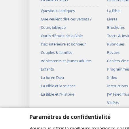
Questions bibliques
La Bible
Que veulent dire ces versets ?
Livres
Cours biblique
Brochures
Outils d’étude de la Bible
Tracts & Invi
Paix intérieure et bonheur
Rubriques
Couples & familles
Revues
Adolescents et jeunes adultes
Cahiers Vie e
Enfants
Programme
La foi en Dieu
Index
La Bible et la science
Instructions
La Bible et l’Histoire
JW Télédiffu
Vidéos
Musique
Paramètres de confidentialité
Représentati
(version aud
Pour vous offrir la meilleure expérience possi