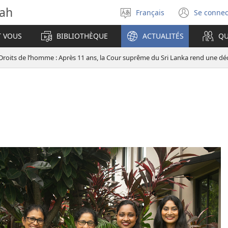
vah
Français
Se connec
Sélectionner
(ouvr
la
une
T VOUS
BIBLIOTHÈQUE
ACTUALITÉS
QU
langue
nouve
fenêt
Droits de l’homme : Après 11 ans, la Cour suprême du Sri Lanka rend une déc