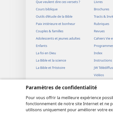
Que veulent dire ces versets ?
Livres
Cours biblique
Brochures
Outils d’étude de la Bible
Tracts & Invi
Paix intérieure et bonheur
Rubriques
Couples & familles
Revues
Adolescents et jeunes adultes
Cahiers Vie e
Enfants
Programme
La foi en Dieu
Index
La Bible et la science
Instructions
La Bible et l’Histoire
JW Télédiffu
Vidéos
Musique
Paramètres de confidentialité
Représentati
(version aud
Pour vous offrir la meilleure expérience possi
Lectures bib
fonctionnement de notre site Internet et ne p
utilisons uniquement pour améliorer votre ex