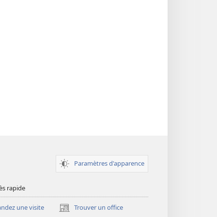
Paramètres d'apparence
ès rapide
dez une visite
Trouver un office
(ouvre