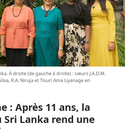
ka. À droite (de gauche à droite) : sœurs J.A.D.M.
ilva, R.A. Niruja et Tisuri Ama Liyanage en
 : Après 11 ans, la
 Sri Lanka rend une