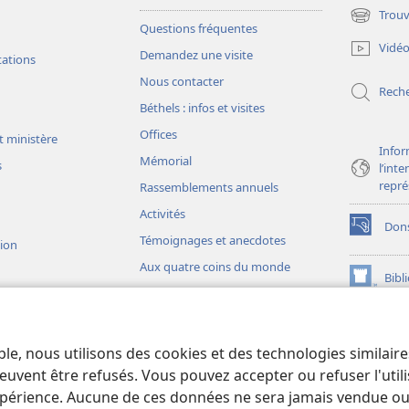
Trouv
(ouvre
Questions fréquentes
une
Vidé
Demandez une visite
nouvelle
tations
fenêtre)
Nous contacter
Rech
Béthels : infos et visites
Offices
t ministère
Infor
Mémorial
s
l’int
repré
Rassemblements annuels
Activités
Don
(ouvre
Témoignages et anecdotes
sion
une
Aux quatre coins du monde
nouvelle
Bibl
(ouvre
fenêtre)
une
JW L
nouvelle
ons théâtrales
fenêtre)
io)
ble, nous utilisons des cookies et des technologies similair
liques théâtrales
euvent être refusés. Vous pouvez accepter ou refuser l'uti
périence. Aucune de ces données ne sera jamais vendue ou u