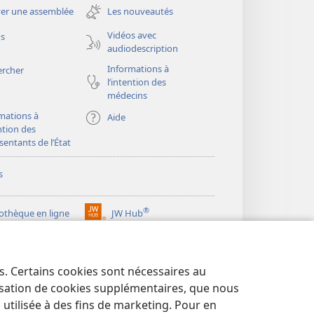
une
er une assemblée
Les nouveautés
nouvelle
fenêtre)
Vidéos avec
os
audiodescription
Informations à
ercher
l’intention des
médecins
mations à
Aide
ention des
sentants de l’État
s
®
iothèque en ligne
JW Hub
(ouvre
une
®
ibrary
Watchtower Library
nouvelle
fenêtre)
es. Certains cookies sont nécessaires au
lisation de cookies supplémentaires, que nous
tilisée à des fins de marketing. Pour en