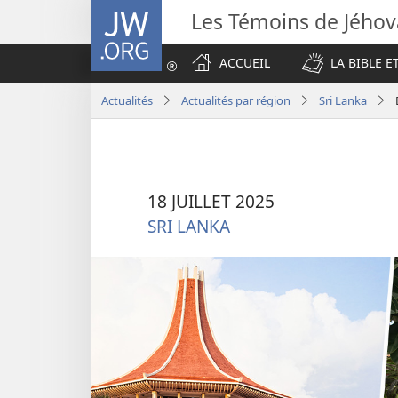
JW.ORG
Les Témoins de Jého
ACCUEIL
LA BIBLE E
Actualités
Actualités par région
Sri Lanka
18 JUILLET 2025
SRI LANKA