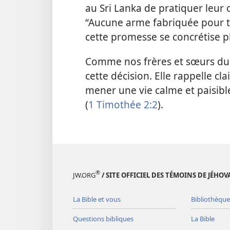
au Sri Lanka de pratiquer leur
“Aucune arme fabriquée pour te
cette promesse se concrétise pl
Comme nos frères et sœurs du 
cette décision. Elle rappelle cl
mener une vie calme et paisibl
(
1 Timothée 2:2
).
®
JW.ORG
/ SITE OFFICIEL DES TÉMOINS DE JÉHOV
La Bible et vous
Bibliothèque
Questions bibliques
La Bible