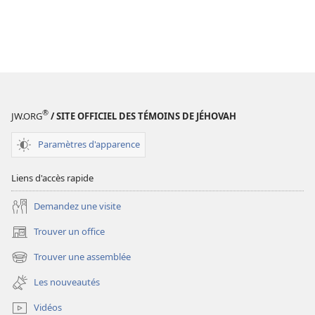
®
JW.ORG
/ SITE OFFICIEL DES TÉMOINS DE JÉHOVAH
Paramètres d'apparence
Liens d'accès rapide
Demandez une visite
Trouver un office
(ouvre
une
Trouver une assemblée
(ouvre
nouvelle
une
fenêtre)
Les nouveautés
nouvelle
fenêtre)
Vidéos