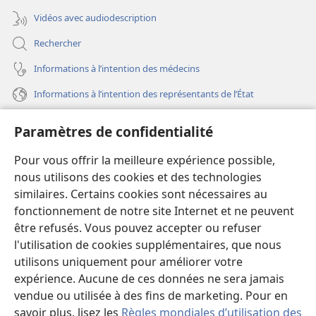
Vidéos avec audiodescription
Rechercher
Informations à l’intention des médecins
Informations à l’intention des représentants de l’État
Aide
Paramètres de confidentialité
Dons
Pour vous offrir la meilleure expérience possible,
(ouvre
une
nous utilisons des cookies et des technologies
nouvelle
similaires. Certains cookies sont nécessaires au
Bibliothèque en ligne
(ouvre
fenêtre)
fonctionnement de notre site Internet et ne peuvent
une
®
JW Hub
être refusés. Vous pouvez accepter ou refuser
nouvelle
(ouvre
fenêtre)
l'utilisation de cookies supplémentaires, que nous
une
®
JW Library
nouvelle
utilisons uniquement pour améliorer votre
fenêtre)
expérience. Aucune de ces données ne sera jamais
Watchtower Library
vendue ou utilisée à des fins de marketing. Pour en
savoir plus, lisez les
Règles mondiales d’utilisation des