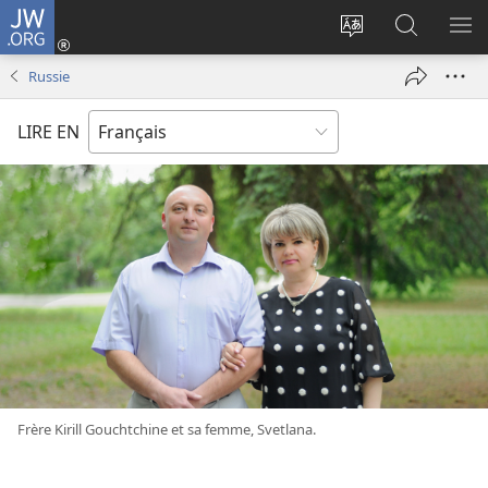
JW.ORG
Se
connecter
Changer
Recherch
AF
(ouvre
la
sur
LE
Russie
une
langue
JW.ORG
ME
nouvelle
du
LIRE EN
fenêtre)
site
Frère Kirill Gouchtchine et sa femme, Svetlana.