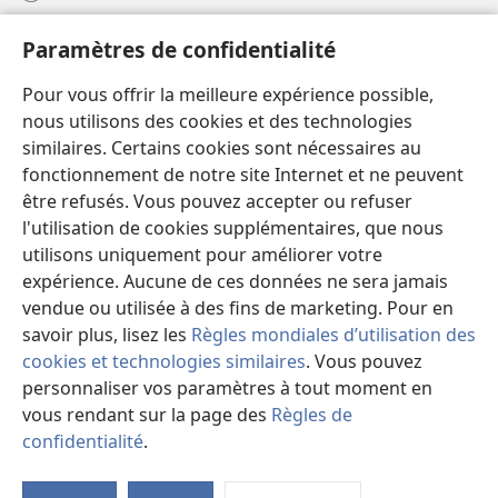
Aide
Paramètres de confidentialité
Dons
Pour vous offrir la meilleure expérience possible,
(ouvre
une
nous utilisons des cookies et des technologies
nouvelle
similaires. Certains cookies sont nécessaires au
Bibliothèque en ligne
(ouvre
fenêtre)
fonctionnement de notre site Internet et ne peuvent
une
®
JW Hub
être refusés. Vous pouvez accepter ou refuser
nouvelle
(ouvre
fenêtre)
l'utilisation de cookies supplémentaires, que nous
une
®
JW Library
nouvelle
utilisons uniquement pour améliorer votre
fenêtre)
expérience. Aucune de ces données ne sera jamais
Watchtower Library
vendue ou utilisée à des fins de marketing. Pour en
savoir plus, lisez les
Règles mondiales d’utilisation des
cookies et technologies similaires
. Vous pouvez
personnaliser vos paramètres à tout moment en
vous rendant sur la page des
Règles de
Copyright
© 2026 Watch Tower Bible and Tract Society of Pennsylvania.
CONDITIONS D’UTILISATION
|
RÈGLES DE CONFIDENTIALITÉ
|
confidentialité
.
PARAMÈTRES DE CONFIDENTIALITÉ