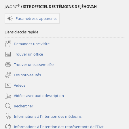
®
JW.ORG
/ SITE OFFICIEL DES TÉMOINS DE JÉHOVAH
Paramètres d'apparence
Liens d'accès rapide
Demandez une visite
Trouver un office
(ouvre
une
Trouver une assemblée
(ouvre
nouvelle
une
fenêtre)
Les nouveautés
nouvelle
fenêtre)
Vidéos
Vidéos avec audiodescription
Rechercher
Informations à l’intention des médecins
Informations à l’intention des représentants de l’État