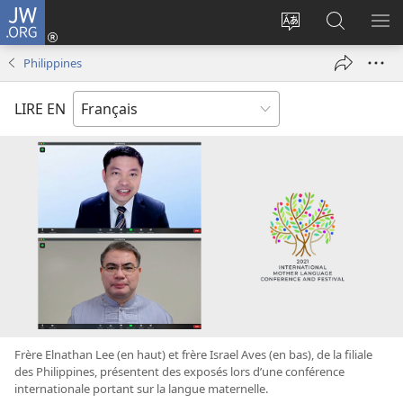
JW.ORG
Se
connecter
Changer
Recherch
AF
(ouvre
la
sur
LE
Philippines
une
langue
JW.ORG
ME
nouvelle
du
LIRE EN
fenêtre)
site
Frère Elnathan Lee (en haut) et frère Israel Aves (en bas), de la filiale
des Philippines, présentent des exposés lors d’une conférence
internationale portant sur la langue maternelle.