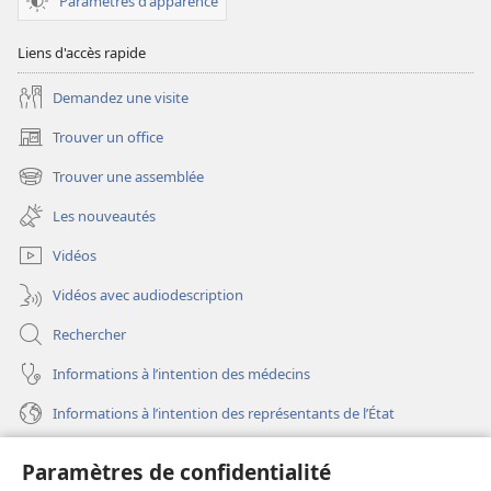
Paramètres d'apparence
Liens d'accès rapide
Demandez une visite
Trouver un office
(ouvre
une
Trouver une assemblée
(ouvre
nouvelle
une
fenêtre)
Les nouveautés
nouvelle
fenêtre)
Vidéos
Vidéos avec audiodescription
Rechercher
Informations à l’intention des médecins
Informations à l’intention des représentants de l’État
Aide
Paramètres de confidentialité