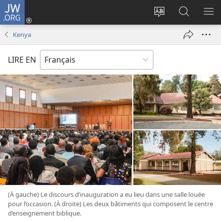
JW.ORG
Se
connecter
Changer
Recherch
AF
(ouvre
la
sur
LE
Kenya
une
langue
JW.ORG
ME
nouvelle
du
LIRE EN
fenêtre)
site
(À gauche) Le discours d’inauguration a eu lieu dans une salle louée
pour l’occasion. (À droite) Les deux bâtiments qui composent le centre
d’enseignement biblique.