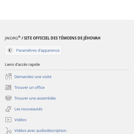
®
JW.ORG
/ SITE OFFICIEL DES TÉMOINS DE JÉHOVAH
Paramètres d'apparence
Liens d'accès rapide
Demandez une visite
Trouver un office
(ouvre
une
Trouver une assemblée
(ouvre
nouvelle
une
fenêtre)
Les nouveautés
nouvelle
fenêtre)
Vidéos
Vidéos avec audiodescription