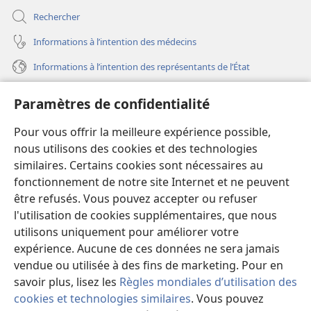
Rechercher
Informations à l’intention des médecins
Informations à l’intention des représentants de l’État
Aide
Paramètres de confidentialité
Dons
Pour vous offrir la meilleure expérience possible,
(ouvre
une
nous utilisons des cookies et des technologies
nouvelle
similaires. Certains cookies sont nécessaires au
Bibliothèque en ligne
(ouvre
fenêtre)
fonctionnement de notre site Internet et ne peuvent
une
®
JW Hub
être refusés. Vous pouvez accepter ou refuser
nouvelle
(ouvre
fenêtre)
l'utilisation de cookies supplémentaires, que nous
une
®
JW Library
nouvelle
utilisons uniquement pour améliorer votre
fenêtre)
expérience. Aucune de ces données ne sera jamais
Watchtower Library
vendue ou utilisée à des fins de marketing. Pour en
savoir plus, lisez les
Règles mondiales d’utilisation des
cookies et technologies similaires
. Vous pouvez