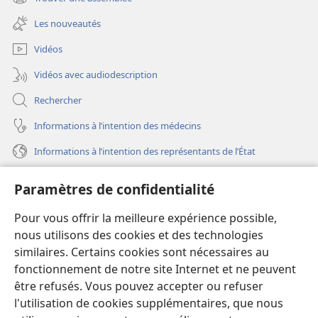
(ouvre
nouvelle
une
fenêtre)
Les nouveautés
nouvelle
fenêtre)
Vidéos
Vidéos avec audiodescription
Rechercher
Informations à l’intention des médecins
Informations à l’intention des représentants de l’État
Aide
Paramètres de confidentialité
Dons
Pour vous offrir la meilleure expérience possible,
(ouvre
une
nous utilisons des cookies et des technologies
nouvelle
similaires. Certains cookies sont nécessaires au
Bibliothèque en ligne
(ouvre
fenêtre)
fonctionnement de notre site Internet et ne peuvent
une
®
JW Hub
être refusés. Vous pouvez accepter ou refuser
nouvelle
(ouvre
fenêtre)
l'utilisation de cookies supplémentaires, que nous
une
®
JW Library
nouvelle