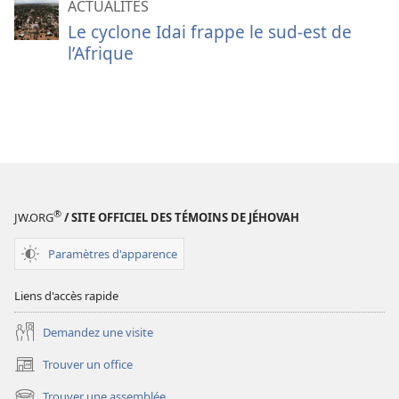
ACTUALITÉS
Le cyclone Idai frappe le sud-est de
l’Afrique
®
JW.ORG
/ SITE OFFICIEL DES TÉMOINS DE JÉHOVAH
Paramètres d'apparence
Liens d'accès rapide
Demandez une visite
Trouver un office
(ouvre
une
Trouver une assemblée