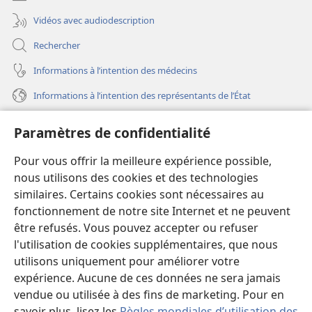
Vidéos avec audiodescription
Rechercher
Informations à l’intention des médecins
Informations à l’intention des représentants de l’État
Aide
Paramètres de confidentialité
Dons
Pour vous offrir la meilleure expérience possible,
(ouvre
une
nous utilisons des cookies et des technologies
nouvelle
similaires. Certains cookies sont nécessaires au
Bibliothèque en ligne
(ouvre
fenêtre)
fonctionnement de notre site Internet et ne peuvent
une
®
JW Hub
être refusés. Vous pouvez accepter ou refuser
nouvelle
(ouvre
fenêtre)
l'utilisation de cookies supplémentaires, que nous
une
®
JW Library
nouvelle
utilisons uniquement pour améliorer votre
fenêtre)
expérience. Aucune de ces données ne sera jamais
Watchtower Library
vendue ou utilisée à des fins de marketing. Pour en
savoir plus, lisez les
Règles mondiales d’utilisation des