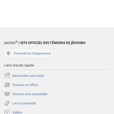
®
JW.ORG
/ SITE OFFICIEL DES TÉMOINS DE JÉHOVAH
Paramètres d'apparence
Liens d'accès rapide
Demandez une visite
Trouver un office
(ouvre
une
Trouver une assemblée
(ouvre
nouvelle
une
fenêtre)
Les nouveautés
nouvelle
fenêtre)
Vidéos