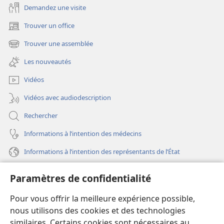
Demandez une visite
Trouver un office
(ouvre
une
Trouver une assemblée
(ouvre
nouvelle
une
fenêtre)
Les nouveautés
nouvelle
fenêtre)
Vidéos
Vidéos avec audiodescription
Rechercher
Informations à l’intention des médecins
Informations à l’intention des représentants de l’État
Aide
Paramètres de confidentialité
Dons
Pour vous offrir la meilleure expérience possible,
(ouvre
une
nous utilisons des cookies et des technologies
nouvelle
similaires. Certains cookies sont nécessaires au
Bibliothèque en ligne