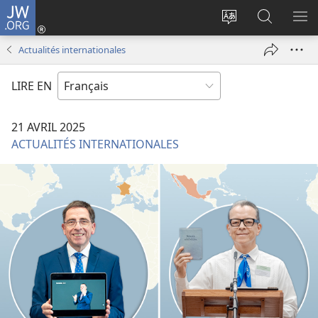
JW.ORG
Se
connecter
Changer
Recherch
AF
(ouvre
la
sur
LE
Actualités internationales
une
langue
JW.ORG
ME
nouvelle
du
LIRE EN
fenêtre)
site
21 AVRIL 2025
ACTUALITÉS INTERNATIONALES