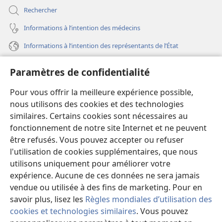
Rechercher
Informations à l’intention des médecins
Informations à l’intention des représentants de l’État
Aide
Paramètres de confidentialité
Dons
Pour vous offrir la meilleure expérience possible,
(ouvre
une
nous utilisons des cookies et des technologies
nouvelle
similaires. Certains cookies sont nécessaires au
Bibliothèque en ligne
(ouvre
fenêtre)
fonctionnement de notre site Internet et ne peuvent
une
®
JW Hub
être refusés. Vous pouvez accepter ou refuser
nouvelle
(ouvre
fenêtre)
l'utilisation de cookies supplémentaires, que nous
une
®
JW Library
nouvelle
utilisons uniquement pour améliorer votre
fenêtre)
expérience. Aucune de ces données ne sera jamais
Watchtower Library
vendue ou utilisée à des fins de marketing. Pour en
savoir plus, lisez les
Règles mondiales d’utilisation des
cookies et technologies similaires
. Vous pouvez