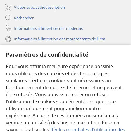
Vidéos avec audiodescription
Rechercher
Informations à l’intention des médecins
Informations à l’intention des représentants de l’État
Aide
Paramètres de confidentialité
Dons
Pour vous offrir la meilleure expérience possible,
(ouvre
une
nous utilisons des cookies et des technologies
nouvelle
similaires. Certains cookies sont nécessaires au
Bibliothèque en ligne
(ouvre
fenêtre)
fonctionnement de notre site Internet et ne peuvent
une
®
JW Hub
être refusés. Vous pouvez accepter ou refuser
nouvelle
(ouvre
fenêtre)
l'utilisation de cookies supplémentaires, que nous
une
®
JW Library
nouvelle
utilisons uniquement pour améliorer votre
fenêtre)
expérience. Aucune de ces données ne sera jamais
Watchtower Library
vendue ou utilisée à des fins de marketing. Pour en
savoir plus, lisez les
Règles mondiales d’utilisation des