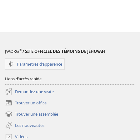
®
JW.ORG
/ SITE OFFICIEL DES TÉMOINS DE JÉHOVAH
Paramètres d'apparence
Liens d'accès rapide
Demandez une visite
Trouver un office
(ouvre
une
Trouver une assemblée
(ouvre
nouvelle
une
fenêtre)
Les nouveautés
nouvelle
fenêtre)
Vidéos