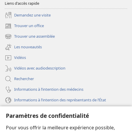
Liens d'accès rapide
Demandez une visite
Trouver un office
(ouvre
une
Trouver une assemblée
(ouvre
nouvelle
une
fenêtre)
Les nouveautés
nouvelle
fenêtre)
Vidéos
Vidéos avec audiodescription
Rechercher
Informations à l’intention des médecins
Informations à l’intention des représentants de l’État
Aide
Paramètres de confidentialité
Dons
Pour vous offrir la meilleure expérience possible,
(ouvre