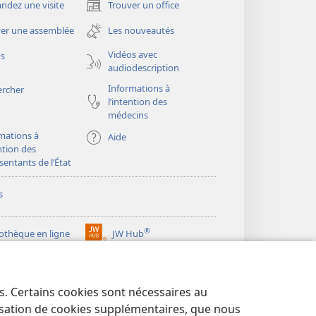
dez une visite
Trouver un office
(ouvre
une
er une assemblée
Les nouveautés
nouvelle
fenêtre)
Vidéos avec
os
audiodescription
Informations à
ercher
l’intention des
médecins
mations à
Aide
ention des
sentants de l’État
s
®
iothèque en ligne
JW Hub
(ouvre
une
®
ibrary
Watchtower Library
nouvelle
fenêtre)
es. Certains cookies sont nécessaires au
lisation de cookies supplémentaires, que nous