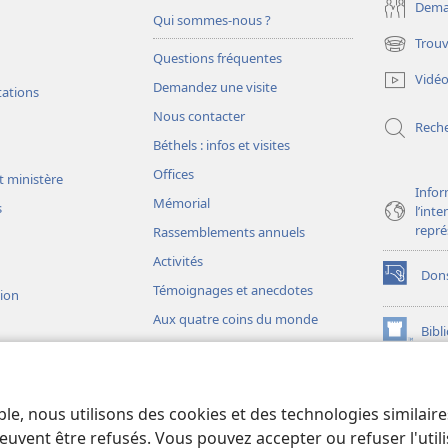
Deman
Qui sommes-nous ?
Trouv
(ouvre
Questions fréquentes
une
Vidé
Demandez une visite
nouvelle
tations
fenêtre)
Nous contacter
Rech
Béthels : infos et visites
Offices
t ministère
Infor
Mémorial
s
l’int
repré
Rassemblements annuels
Activités
Don
(ouvre
Témoignages et anecdotes
sion
une
Aux quatre coins du monde
nouvelle
Bibl
(ouvre
fenêtre)
une
JW L
nouvelle
ons théâtrales
fenêtre)
io)
ble, nous utilisons des cookies et des technologies similair
liques théâtrales
euvent être refusés. Vous pouvez accepter ou refuser l'uti