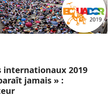
internationaux 2019
araît jamais » :
teur