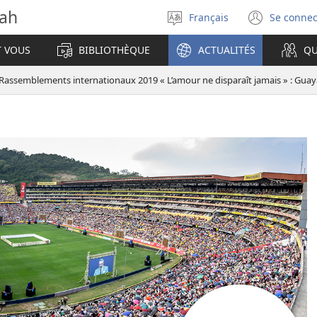
vah
Français
Se connec
Sélectionner
(ouvr
la
une
T VOUS
BIBLIOTHÈQUE
ACTUALITÉS
QU
langue
nouve
fenêt
Rassemblements internationaux 2019 « L’amour ne disparaît jamais » : Guay