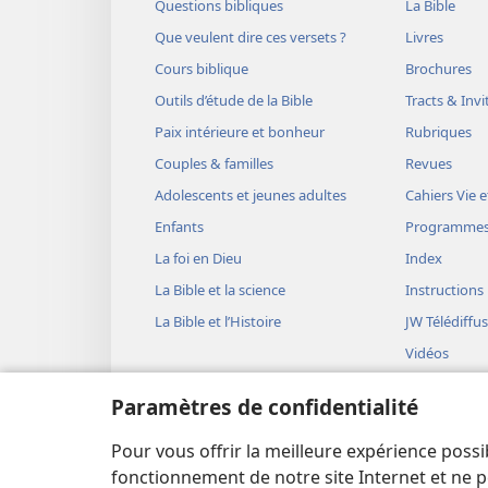
Questions bibliques
La Bible
Que veulent dire ces versets ?
Livres
Cours biblique
Brochures
Outils d’étude de la Bible
Tracts & Invi
Paix intérieure et bonheur
Rubriques
Couples & familles
Revues
Adolescents et jeunes adultes
Cahiers Vie e
Enfants
Programme
La foi en Dieu
Index
La Bible et la science
Instructions
La Bible et l’Histoire
JW Télédiffu
Vidéos
Musique
Paramètres de confidentialité
Représentati
(version aud
Pour vous offrir la meilleure expérience possi
Lectures bib
fonctionnement de notre site Internet et ne p