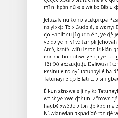
mǐ ni kpɔ́n nǔ e é wà bɔ Biblu 
Jeluzalɛmu ko nɔ acɛkpikpa Pɛsin
nɔ ylɔ ɖɔ Tɔ̀ ɔ Gudo é, é wɛ nyí 
ɖò Babilɔnu jí gudo é ɔ, ye ɖè 
ye ɖɔ ye ni yì vɔ́ tɛmpli Jehova
Amɔ̌, kɛntɔ́ Jwifu lɛ tɔn lɛ klá
enɛ mɛ bo dóhwɛ ye ɖɔ ye fɔ́n gǔ
16
) Ðò axɔsuɖuɖu Daliwusi I tɔ
Pɛsinu e nɔ nyí Tatunayi é ba d
Tatunayi e ɖò Eflati tɔ̀ ɔ sín gb
È kun zɛ̌nxwɛ e jí nyikɔ Tatunay
wɛ sɛ̀ ye xwè ɖɔhun. Zɛ̌nxwɛ ɖé 
hagbɛ̌ xwédo ɔ tɔn ɖé kpo mɛ e
Nùwlanwlan akpádídó tɔn ɖé wɛ 