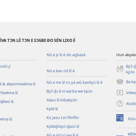
VA TƆN LƐ́ TƆN E SƆGBE ƉO SƐ́N LIXO É
Nǔ e jɛ lɛ́ é sín agbasá
Hun akpáxwé
ɛ́ti jí
Byɔ̌ 
Nǔ e kan mǐ lɛ́ é
kpɔ́n
Ba kpl
Nǔ e mɛ lɛ́ nɔ yá wǔ kanbyɔ́ lɛ́ é
ɛ́ & akpomɛwéma lɛ́
(opens
new
Byɔ̌ ɖɔ è ní wá ba we kpɔ́n
Video 
ylɔ́wéma lɛ́
window)
Alaxɔ lɛ́ bibakpɔ́n
ɖěwú lɛ́
Alɔdó
Kplé lɛ́
́
Kú Jezu tɔn flínflín
Nǔní
wéma lɛ́
(opens
Kpléɖókpɔ́ ɖaxó lɛ́
new
window)
WEM
Nǔ e mǐ nɔ wa lɛ́ é