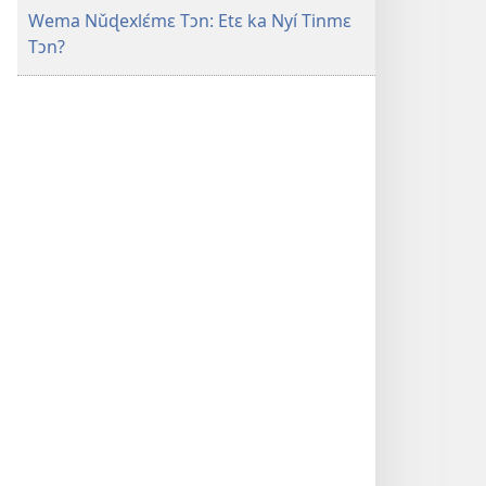
Gbɔn É
Wema Nǔɖexlɛ́mɛ Tɔn: Etɛ ka Nyí Tinmɛ
Tɔn?