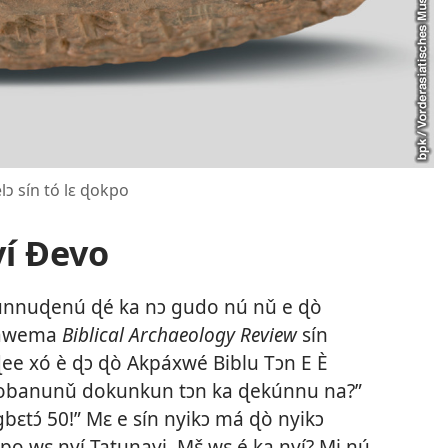
lɔ sín tó lɛ ɖokpo
í Ðevo
nnuɖenú ɖé ka nɔ gudo nú nǔ e ɖò
jlawema
Biblical Archaeology Review
sín
ɖee xó è ɖɔ ɖò Akpáxwé Biblu Tɔn E È
obanunǔ dokunkun tɔn ka ɖekúnnu na?”
gbɛtɔ́ 50!” Mɛ e sín nyikɔ má ɖò nyikɔ
kpo wɛ nyí Tatunayi. Mɛ̌ wɛ é ka nyí? Mi nú