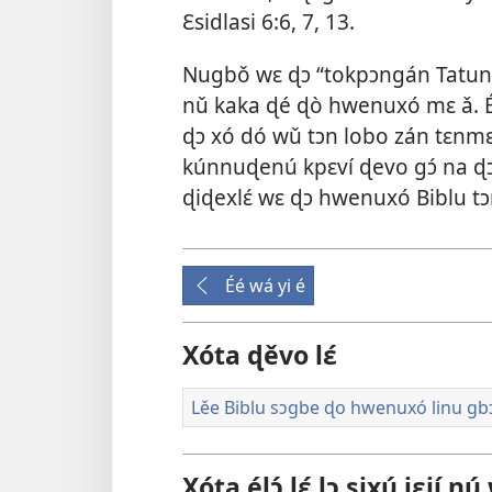
Ɛsidlasi 6:6, 7,
13
.
Nugbǒ wɛ ɖɔ “tokpɔngán Tatunayi
nǔ kaka ɖé ɖò hwenuxó mɛ ǎ. É
ɖɔ xó dó wǔ tɔn lobo zán tɛnmɛ
kúnnuɖenú kpɛví ɖevo gɔ́ na ɖ
ɖiɖexlɛ́ wɛ ɖɔ hwenuxó Biblu tɔ
Éé wá yi é
Xóta ɖěvo lɛ́
Lěe Biblu sɔgbe ɖo hwenuxó linu gb
Xóta élɔ́ lɛ́ lɔ sixú jɛjí nu