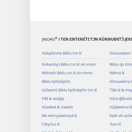
®
JW.ORG
/ TƐN ƐNTƐNƐ́TI TƆN KÚNNUƉETƆ́ JEXÓ
Nǔkplɔ́nmɛ Biblu tɔn lɛ́
Nǔsɛxwetɛn
Nǔkanbyɔ́ Biblu tɔn lɛ́ sín xósin
Biblu ɖo Ɛntɛn
Wěmafɔ Biblu tɔn lɛ́ sín tínmɛ
Wěma lɛ́
Biblu kplɔ́nkplɔ́n
Alɔnuwéma l
Azɔ̌wanú Biblu kplɔ́nkplɔ́n tɔn lɛ́
Tláti lɛ́ & mɛ
Fífá & awǎjijɛ
Xóta ɖěbɔdó
Alɔwliwli & Xwédo
Xójláwéma lɛ
Mɛ wínnyáwínnyá lɛ́
Kplé sín azɔ̌
Yɔkpɔ́vú lɛ́
Tuto lɛ́