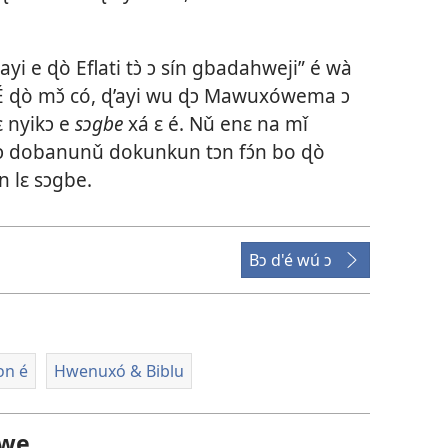
 e ɖò Eflati tɔ̀ ɔ sín gbadahweji” é wà
 ɖò mɔ̌ có, ɖ’ayi wu ɖɔ Mawuxówema ɔ
 nyikɔ e
sɔgbe
xá ɛ é. Nǔ enɛ na mǐ
ɔ dobanunǔ dokunkun tɔn fɔ́n bo ɖò
n lɛ sɔgbe.
Bɔ d'é wú ɔ
ɔn é
Hwenuxó & Biblu
́ we