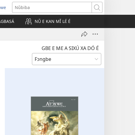
owe
Nǔbiba
 AGBASÁ
NǓ E KAN MǏ LƐ́ É
GBE E MƐ A SIXÚ XA DÓ É