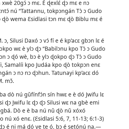
 xwè 20gɔ́ ɔ mɛ. É ɖexlɛ́ ɖɔ mɛ e nɔ
ntɔ́ nú “Tattannu, tokpɔngán Tɔ̀ ɔ Gudo
ɖɔ ɖò wema Ɛsidlasi tɔn mɛ ɖò Biblu mɛ é
ɔ, Silusi Daxó ɔ vɔ́ fí e é kp’acɛ gbɔn lɛ é
okpo wɛ è ylɔ ɖɔ “Babilɔnu kpo Tɔ̀ ɔ Gudo
n ɔ ɖó wè, bɔ è ylɔ ɖokpo ɖɔ Tɔ̀ ɔ Gudo
i, Samalíi kpo Judáa kpo ɖò tokpɔn enɛ
ngán ɔ nɔ nɔ ɖɔhun. Tatunayi kp’acɛ dó
. mɔ̌.
ba dò nú gǔfínfɔ́n sín hwɛ e è dó Jwifu lɛ
i ɖɔ Jwifu lɛ ɖɔ ɖɔ Silusi wɛ na gbè emi
n gbá. Dò e è ba nú nǔ ɖò nǔ xóxó
o nú xó enɛ. (
Ɛsidlasi 5:6, 7,
11-13;
6:1-3
)
ɔ é ni má ɖó ye te ó, bɔ é setónú na.​—