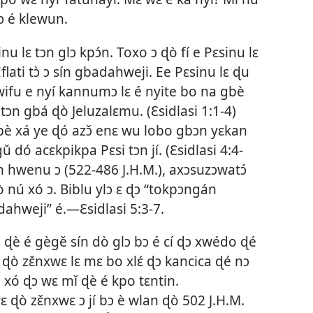
ɖɔ é klewun.
u lɛ tɔn glɔ kpɔ́n. Toxo ɔ ɖò fí e Pɛsinu lɛ
Eflati tɔ̀ ɔ sín gbadahweji. Ee Pɛsinu lɛ ɖu
Jwifu e nyí kannumɔ lɛ é nyite bo na gbè
h tɔn gbá ɖò Jeluzalɛmu. (
Ɛsidlasi 1:1-4
)
n gbè xá ye ɖó azɔ̌ enɛ wu lobo gbɔn yɛkan
 dó acɛkpikpa Pɛsi tɔn jí. (
Ɛsidlasi 4:4-
n hwenu ɔ (522-486 J.H.M.), axɔsuzɔwatɔ́
ò nú xó ɔ. Biblu ylɔ ɛ ɖɔ “tokpɔngán
adahweji” é.​—
Ɛsidlasi 5:3-7
.
i ɖè é gègě sín dò glɔ bɔ é cí ɖɔ xwédo ɖé
ɖò zɛ̌nxwɛ lɛ mɛ bo xlɛ́ ɖɔ kancica ɖé nɔ
 xó ɖɔ wɛ mǐ ɖè é kpo tɛntin.
ɖò zɛ̌nxwɛ ɔ jí bɔ è wlan ɖò 502 J.H.M.