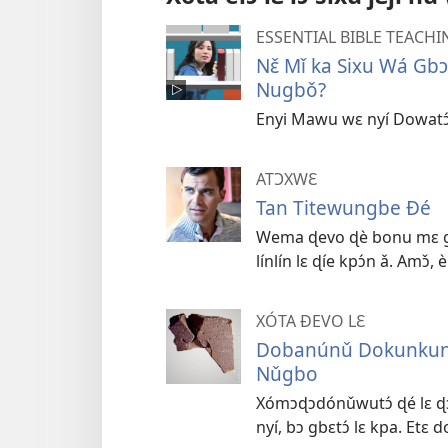
ESSENTIAL BIBLE TEACHI
Nɛ̌ Mǐ ka Sixu Wá Gb
Nugbǒ?
Enyi Mawu wɛ nyí Dowatɔ́ 
ATƆXWƐ
Tan Titewungbe Ðé
Wema ɖevo ɖè bonu mɛ gègě
línlín lɛ ɖíe kpɔ́n ǎ. Amɔ̌,
XÓTA ÐEVO LƐ
Dobanúnǔ Dokunkun Tɔ
Nǔgbo
Xómɔɖɔdónǔwutɔ́ ɖé lɛ ɖɔ
nyí, bɔ gbɛtɔ́ lɛ kpa. Et