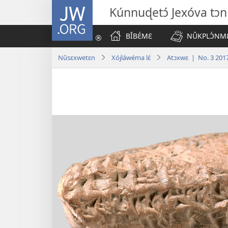
JW.ORG
Kúnnuɖetɔ́ Jexóva tɔn 
BǏBƐ́MƐ
NǓKPLƆ́NMƐ
Nǔsɛxwetɛn
Xójláwéma lɛ́
Atɔxwɛ | No. 3 201