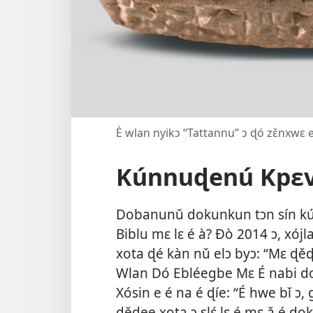
È wlan nyikɔ “Tattannu” ɔ ɖó zɛ̌nxwɛ e
Kúnnuɖenú Kpɛv
Dobanunǔ dokunkun tɔn sín kú
Biblu mɛ lɛ é à? Ðò 2014 ɔ, xó
xota ɖé kàn nǔ elɔ byɔ: “Mɛ ɖě
Wlan Dó Ebléegbe Mɛ É nabi d
Xósin e é na é ɖíe: “É hwe bǐ ɔ, 
ɖěɖee xota ɔ slɛ́ lɛ é mɛ ǎ é ɖo