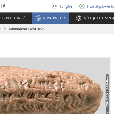
lɛ́
Fɔngbe
Hun akpáxwé t
Sɔ́
(opens
gbe
new
 BIBLU TƆN LƐ́
NǓSƐXWETƐN
NǓ E JƐ LƐ́ É SÍN
ɖokpó
window)
7
Kúnnuɖenú Kpɛví Ðevo