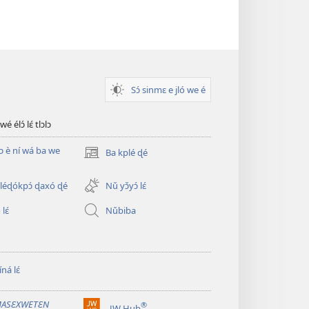
Sɔ́ sinmɛ e jló we é
 élɔ́ lɛ́ tlɔlɔ
ɖɔ è ní wá ba we
Ba kplé ɖé
(opens
new
window)
éɖókpɔ́ ɖaxó ɖé
Nǔ yɔ̌yɔ́ lɛ́
lɛ́
Nǔbiba
ná lɛ́
ASƐXWETƐN
®
JW Hub