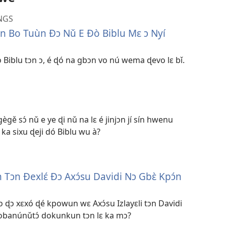
NGS
ɔn Bo Tuùn Ðɔ Nǔ E Ðò Biblu Mɛ ɔ Nyí
Biblu tɔn ɔ, é ɖó na gbɔn vo nú wema ɖevo lɛ bǐ.
 sɔ́ nǔ e ye ɖi nǔ na lɛ é jinjɔn jí sín hwenu
 è ka sixu ɖeji dó Biblu wu à?
n Ðexlɛ́ Ðɔ Axɔ́su Davidi Nɔ Gbɛ̀ Kpɔ́n
 ɖɔ xɛxó ɖé kpowun wɛ Axɔ́su Izlayɛli tɔn Davidi
ɛ dobanúnǔtɔ́ dokunkun tɔn lɛ ka mɔ?