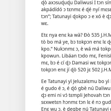
ɖò axɔsuɖuɖu Daliwusi I tɔn sín
akpádídó ɔ tɛnmɛ é ɖé nyí mɛsɛ
tɔn”; Tatunayi ɖokpo ɔ e xó è 
wɛ.
Etɛ nya enɛ ka wà? Ðò 535 J.H.M. 
tò bo má ye, bɔ tokpɔn enɛ lɛ ɖ
kpo.” Nukɔnmɛ ɔ, è wá má tokpɔ
kpowun. Libáan tɔdo mɛ, Fenisí
mɛ, bɔ é cí ɖɔ Damasi wɛ tokpɔ
tokpɔn enɛ jí ɖò 520 jɛ 502 J.H.M
Ee Tatunayi yì Jeluzalɛmu bo yì 
é gudo é ɔ, é ɖó gbè nú Daliwus
ɖɔ emi ni vɔ́ tɛmpli Jehovah tɔ
sɛxwetɛn hɔnmɛ tɔn lɛ é nɔ gud
Enɛ wu ɔ, è ɖegbe nú Tatunayi ɖ