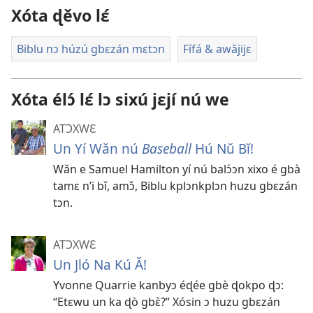
Xóta ɖěvo lɛ́
Biblu nɔ húzú gbɛzán mɛtɔn
Fífá & awǎjijɛ
Xóta élɔ́ lɛ́ lɔ sixú jɛjí nú we
ATƆXWƐ
Un Yí Wǎn nú
Baseball
Hú Nǔ Bǐ!
Wǎn e Samuel Hamilton yí nú balɔ́ɔn xixo é gbà
tamɛ n’i bǐ, amɔ̌, Biblu kplɔnkplɔn huzu gbɛzán
tɔn.
ATƆXWƐ
Un Jló Na Kú Ǎ!
Yvonne Quarrie kanbyɔ éɖée gbè ɖokpo ɖɔ:
“Etɛwu un ka ɖò gbɛ̀?” Xósin ɔ huzu gbɛzán