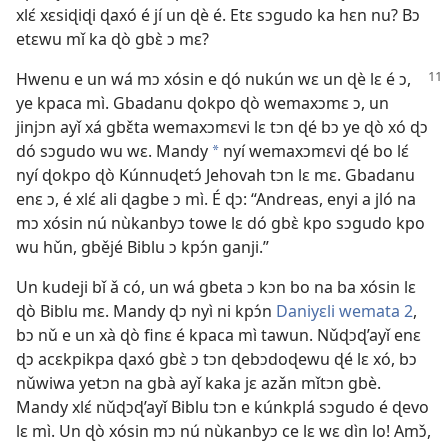
xlɛ́ xɛsiɖiɖi ɖaxó é jí un ɖè é. Etɛ sɔgudo ka hɛn nu? Bɔ
etɛwu mǐ ka ɖò gbɛ̀ ɔ mɛ?
Hwenu e un wá mɔ xósin e ɖó nukún wɛ un ɖè lɛ é ɔ,
ye kpaca mì. Gbadanu ɖokpo ɖò wemaxɔmɛ ɔ, un
jinjɔn ayǐ xá gbɛ̌ta wemaxɔmɛvi lɛ tɔn ɖé bɔ ye ɖò xó ɖɔ
dó sɔgudo wu wɛ. Mandy
nyí wemaxɔmɛvi ɖé bo lɛ́
*
nyí ɖokpo ɖò Kúnnuɖetɔ́ Jehovah tɔn lɛ mɛ. Gbadanu
enɛ ɔ, é xlɛ́ ali ɖagbe ɔ mì. É ɖɔ: “Andreas, enyi a jló na
mɔ xósin nú nùkanbyɔ towe lɛ dó gbɛ̀ kpo sɔgudo kpo
wu hǔn, gbějé Biblu ɔ kpɔ́n ganji.”
Un kudeji bǐ ǎ có, un wá gbeta ɔ kɔn bo na ba xósin lɛ
ɖò Biblu mɛ. Mandy ɖɔ nyì ni kpɔ́n
Daniyɛli wemata 2
,
bɔ nǔ e un xà ɖò finɛ é kpaca mì tawun. Nǔɖɔɖ’ayǐ enɛ
ɖɔ acɛkpikpa ɖaxó gbɛ̀ ɔ tɔn ɖebɔdoɖewu ɖé lɛ xó, bɔ
nǔwiwa yetɔn na gbà ayǐ kaka jɛ azǎn mǐtɔn gbè.
Mandy xlɛ́ nǔɖɔɖ’ayǐ Biblu tɔn e kúnkplá sɔgudo é ɖevo
lɛ mì. Un ɖò xósin mɔ nú nùkanbyɔ ce lɛ wɛ dìn lo! Amɔ̌,