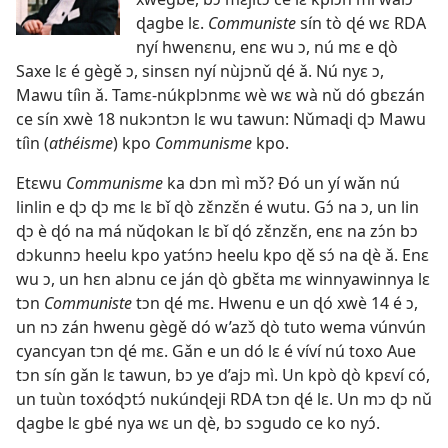
ɖagbe lɛ.
Communiste
sín tò ɖé wɛ RDA
nyí hwenɛnu, enɛ wu ɔ, nú mɛ e ɖò
Saxe lɛ é gègě ɔ, sinsɛn nyí nùjɔnǔ ɖé ǎ. Nú nyɛ ɔ,
Mawu tíìn ǎ. Tamɛ-núkplɔnmɛ wè wɛ wà nǔ dó gbɛzán
ce sín xwè 18 nukɔntɔn lɛ wu tawun: Nǔmaɖi ɖɔ Mawu
tíìn (
athéisme
) kpo
Communisme
kpo.
Etɛwu
Communisme
ka dɔn mì mɔ̌? Ðó un yí wǎn nú
linlin e ɖɔ ɖɔ mɛ lɛ bǐ ɖò zɛ̌nzɛ̌n é wutu. Gɔ́ na ɔ, un lin
ɖɔ è ɖó na má nǔɖokan lɛ bǐ ɖó zɛ̌nzɛ̌n, enɛ na zɔ́n bɔ
dɔkunnɔ heelu kpo yatɔ́nɔ heelu kpo ɖě sɔ́ na ɖè ǎ. Enɛ
wu ɔ, un hɛn alɔnu ce ján ɖò gbɛ̌ta mɛ winnyawinnya lɛ
tɔn
Communiste
tɔn ɖé mɛ. Hwenu e un ɖó xwè 14 é ɔ,
un nɔ zán hwenu gègě dó w’azɔ̌ ɖò tuto wema vúnvún
cyancyan tɔn ɖé mɛ. Gǎn e un dó lɛ é víví nú toxo Aue
tɔn sín gǎn lɛ tawun, bɔ ye d’ajɔ mì. Un kpò ɖò kpɛví có,
un tuùn toxóɖɔtɔ́ nukúnɖeji RDA tɔn ɖé lɛ. Un mɔ ɖɔ nǔ
ɖagbe lɛ gbé nya wɛ un ɖè, bɔ sɔgudo ce ko nyɔ́.