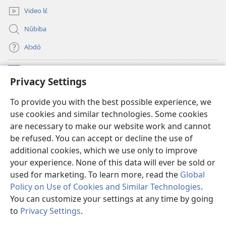
Ðɔ
Video lɛ́
Dó
Ye
Nǔbiba
Wu?
Alɔdó
Nǔníná lɛ́
(opens
Privacy Settings
new
window)
WEMASƐXWETƐN ƐNTƐNƐTI JÍ TƆN Watchtower Tɔn
To provide you with the best possible experience, we
(opens
use cookies and similar technologies. Some cookies
new
®
JW Hub
window)
are necessary to make our website work and cannot
(opens
be refused. You can accept or decline the use of
new
JW Library
App
window)
additional cookies, which we use only to improve
your experience. None of this data will ever be sold or
used for marketing. To learn more, read the
Global
Policy on Use of Cookies and Similar Technologies
.
Copyright
© 2026 Watch Tower Bible and Tract Society of Pennsylvania.
You can customize your settings at any time by going
SƐ́N E ƉƆ NǓ DÓ ZǏNZÁN TƆN NU LƐ́ É
|
SƐ́N NǓ E KAN MƐƉÉSÚNƆ LƐ́
to
Privacy Settings
.
S
É TƆN LƐ́
|
FÍ E È NÁ SƆ́ NǓ LƐ́ ƉÓ ALƆ MƐƉÉSÚNƆ TƆN JÍ ƉE É