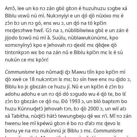
Amɔ̌, lee un ko nɔ zán gbɛ̀ gbɔn é huzuhuzu sɔgbe xá
Biblu vɛwǔ nú mì. Nukɔnyiyi e un ɖó ɖò nùxixo mɛ é
zɔ́n bɔ un nɔ gó, enɛ wu ɔ, un ɖó na tó kplɔ́n
mɛɖesɔhwe hwɛ̌. Gɔ́ na ɔ, nùblibliwiwa gbɛ̀ e un zán é
jijodo bɔwǔ nú mì ǎ. Suúlu, nùblawukúnúmɛ, kpo
xomɛnyínyɔ́ kpo e Jehovah nɔ ɖexlɛ́ mɛ ɖěɖee ɖò
tintɛnkpɔn wɛ bo na zán nǔ e Biblu kplɔ́n mɛ lɛ é sù
nukún ce mɛ kpɔ́n!
Communisme
kpo nǔmaɖi ɖɔ Mawu tíìn kpo kplɔ́n mì
ɖò xwè ce 18 nukɔntɔn lɛ mɛ; bɔ sín hwe enɛ nu ɖido ɔ,
Biblu ko jɛ gbɛzán ce huzu jí. Nǔ e un kplɔ́n é zɔ́n bɔ
adohu adohu e un nɔ ɖó dó sɔgudo wu é ɖó te, bo lɛ́
zɔ́n bɔ gbɛzán ce ɖó nu. Ðò 1993 ɔ, un bló baptɛm bo
huzu Kúnnuɖetɔ́ Jehovah tɔn, bɔ ɖò 2000 ɔ, un wlí alɔ
xá Tabitha, nùɖitɔ́ hàtɔ́ tewungbeju ɖé wɛ n’i. Mǐ nɔ zán
hwenu lee mǐ kpéwú gbɔn é bo nɔ d’alɔ mɛ ɖevo lɛ
bonu ye na mɔ nukúnnú jɛ Biblu ɔ mɛ.
Communisme