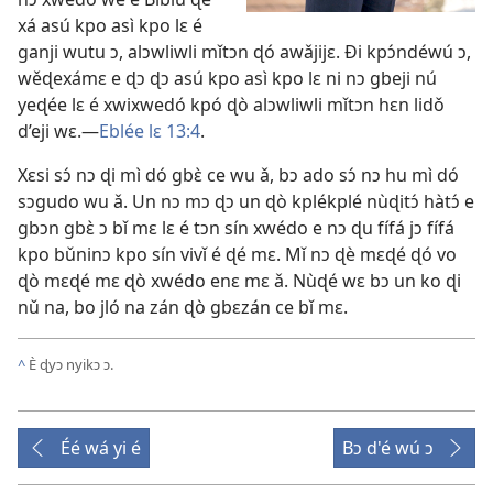
xá asú kpo asì kpo lɛ é
ganji wutu ɔ, alɔwliwli mǐtɔn ɖó awǎjijɛ. Ði kpɔ́ndéwú ɔ,
wěɖexámɛ e ɖɔ ɖɔ asú kpo asì kpo lɛ ni nɔ gbeji nú
yeɖée lɛ é xwixwedó kpó ɖò alɔwliwli mǐtɔn hɛn lidǒ
d’eji wɛ.​—
Eblée lɛ 13:4
.
Xɛsi sɔ́ nɔ ɖi mì dó gbɛ̀ ce wu ǎ, bɔ ado sɔ́ nɔ hu mì dó
sɔgudo wu ǎ. Un nɔ mɔ ɖɔ un ɖò kplékplé nùɖitɔ́ hàtɔ́ e
gbɔn gbɛ̀ ɔ bǐ mɛ lɛ é tɔn sín xwédo e nɔ ɖu fífá jɔ fífá
kpo bǔninɔ kpo sín vivǐ é ɖé mɛ. Mǐ nɔ ɖè mɛɖé ɖó vo
ɖò mɛɖé mɛ ɖò xwédo enɛ mɛ ǎ. Nùɖé wɛ bɔ un ko ɖi
nǔ na, bo jló na zán ɖò gbɛzán ce bǐ mɛ.
^
È ɖyɔ nyikɔ ɔ.
Éé wá yi é
Bɔ d'é wú ɔ