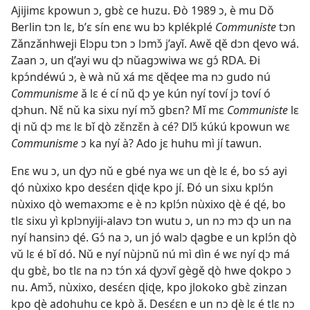
Ajijimɛ kpowun ɔ, gbɛ̀ ce huzu. Ðò 1989 ɔ, è mu Dǒ
Berlin tɔn lɛ, b’ɛ sín enɛ wu bɔ kplékplé
Communiste
tɔn
Zǎnzǎnhweji Elɔpu tɔn ɔ lɔmɔ̌ j’ayǐ. Awě ɖě dɔn ɖevo wá.
Zaan ɔ, un ɖ’ayi wu ɖɔ nǔagɔwiwa wɛ gɔ́ RDA. Ði
kpɔ́ndéwú ɔ, è wà nǔ xá mɛ ɖěɖee ma nɔ gudo nú
Communisme
ǎ lɛ é cí nǔ ɖɔ ye kún nyí toví jɔ toví ó
ɖɔhun. Nɛ̌ nǔ ka sixu nyí mɔ̌ gbɛn? Mǐ mɛ
Communiste
lɛ
ɖi nǔ ɖɔ mɛ lɛ bǐ ɖò zɛ̌nzɛ̌n à cé? Dlɔ̌ kúkú kpowun wɛ
Communisme
ɔ ka nyí à? Ado jɛ huhu mì jí tawun.
Enɛ wu ɔ, un ɖyɔ nǔ e gbé nya wɛ un ɖè lɛ é, bo sɔ́ ayi
ɖó nùxixo kpo desɛ́ɛn ɖiɖe kpo jí. Ðó un sixu kplɔ́n
nùxixo ɖò wemaxɔmɛ e è nɔ kplɔ́n nùxixo ɖè é ɖé, bo
tlɛ sixu yì kplɔnyiji-alavɔ tɔn wutu ɔ, un nɔ mɔ ɖɔ un na
nyí hansinɔ ɖé. Gɔ́ na ɔ, un jó walɔ ɖagbe e un kplɔ́n ɖò
vǔ lɛ é bǐ dó. Nǔ e nyí nùjɔnǔ nú mì dìn é wɛ nyí ɖɔ má
ɖu gbɛ̀, bo tlɛ na nɔ tɔ́n xá ɖyɔvǐ gègě ɖò hwe ɖokpo ɔ
nu. Amɔ̌, nùxixo, desɛ́ɛn ɖiɖe, kpo jlokoko gbɛ̀ zinzan
kpo ɖè adohuhu ce kpò ǎ. Desɛ́ɛn e un nɔ ɖè lɛ é tlɛ nɔ