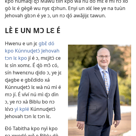
kpo nǔmaɖi ɖɔ Mawu tíìn kpo wà nǔ dó mɛ e mǐ nɔ xò
gò lɛ é gègě wu nyɛ ɖɔhun. Enyi un xlɛ́ lee ye na tuùn
Jehovah gbɔn é ye ɔ, un nɔ ɖó awǎjijɛ tawun.
LÈ E UN MƆ LƐ É
Hwenu e un jɛ
gbɛ̌ dó
kpo Kúnnuɖetɔ́ Jehovah
tɔn lɛ kpo
jí é ɔ, mɛjitɔ́ ce
lɛ sìn xomɛ. É ɖò mɔ̌ có,
sín hwenɛnu ɖido ɔ, ye jɛ
ɖagbe e gbɛ̌dido xá
Kúnnuɖetɔ́ lɛ wà nú mì é
mɔ jí. É víví nú mì ɖɔ dìn
ɔ, ye nɔ xà Biblu bo nɔ
lɛ́vɔ
yì kplé
Kúnnuɖetɔ́
Jehovah tɔn lɛ tɔn lɛ.
Ðó Tabitha kpo nyì kpo
nɔ xwedó wě e Biblu ɖè