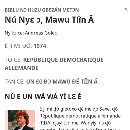
BIBLU NƆ HUZU GBƐZÁN MƐTƆN
Nú Nyɛ ɔ, Mawu Tíìn Ǎ
Nyikɔ ce: Andreas Golec
È JÌ MÌ ÐÒ:
1974
TÒ CE:
REPUBLIQUE DEMOCRATIQUE
ALLEMANDE
TAN CE:
UN ÐI ÐƆ MAWU ÐĚ TÍÌN Ǎ
NǓ E UN WÀ WÁ YÌ LƐ É
È jì mì ɖò gletoxo ɖé mɛ ɖò Saxe, ɖò
République démocratique allemande
(RDA) ɖ’ayǐ tɔn mɛ. Wanyiyi nɔ ɖò
xwégbe, bɔ mɛjitɔ́ ce lɛ kplɔ́n mì walɔ