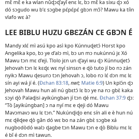
mɛ̌ mɛ̌ e ka wlan nǔɖɔɖ’ayǐ enɛ lɛ, bɔ mɛ̌ ka sixu ɖɔ xó
dó sɔgudo wu b’ɛ sɔgbe pɛ́pɛ́pɛ́ gbɔn mɔ̌? Mawu ka tíìn
vlafo wɛ à?
LEE BIBLU HUZU GBƐZÁN CE GBƆN É
Mandy xlɛ́ mì asú kpo asì kpo Kúnnuɖetɔ́ Horst kpo
Angelika kpo, bɔ ye d’alɔ mì, bɔ un mɔ nukúnnú jɛ Xó
Mawu tɔn mɛ d’eji. Tlolo jɛn un ɖ’ayi wu ɖɔ Kúnnuɖetɔ́
Jehovah tɔn lɛ kɛɖɛ wɛ nyí sinsɛn e ɖò tuto jí bo nɔ zán
nyikɔ Mawu ɖesunɔ tɔn Jehovah ɔ, lobo nɔ lɛ́ dɔn mɛ lɛ
sín ayi wá jí é. (
Ðɛhan 83:18
,
nwt;
Matie 6:9
) Un kplɔ́n ɖɔ
Jehovah Mawu hun ali nú gbɛtɔ́ lɛ bɔ ye na nɔ gbɛ̀ kaka
sɔyi ɖò Palaɖisi ayikúngban jí tɔn ɖé mɛ.
Ðɛhan 37:9
ɖɔ:
“Tò [ayikúngban] ɔ na nyí mɛ e ɖeji dó Mawu
Mavɔmavɔ wu lɛ tɔn.” Nukúnɖiɖo enɛ sín ali e è hun nú
mɛ ɖěɖee ɖò gǎn dó wɛ bo na zán gbɛ̀ sɔgbe xá
nugbodòdó walɔ ɖagbe tɔn Mawu tɔn e ɖò Biblu mɛ lɛ
é bǐ é dɔn mì tawun.