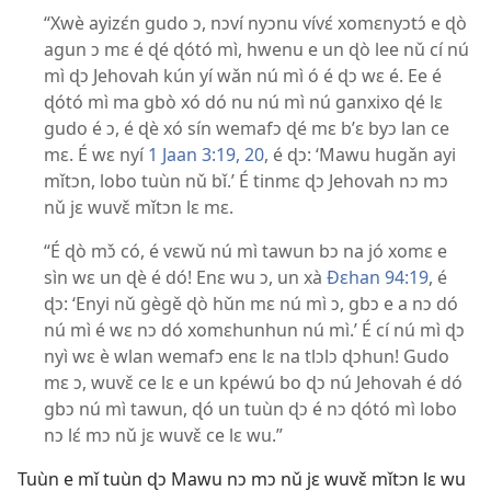
“Xwè ayizɛ́n gudo ɔ, nɔví nyɔnu vívɛ́ xomɛnyɔtɔ́ e ɖò
agun ɔ mɛ é ɖé ɖótó mì, hwenu e un ɖò lee nǔ cí nú
mì ɖɔ Jehovah kún yí wǎn nú mì ó é ɖɔ wɛ é. Ee é
ɖótó mì ma gbò xó dó nu nú mì nú ganxixo ɖé lɛ
gudo é ɔ, é ɖè xó sín wemafɔ ɖé mɛ b’ɛ byɔ lan ce
mɛ. É wɛ nyí
1 Jaan 3:19, 20
, é ɖɔ: ‘Mawu hugǎn ayi
mǐtɔn, lobo tuùn nǔ bǐ.’ É tinmɛ ɖɔ Jehovah nɔ mɔ
nǔ jɛ wuvɛ̌ mǐtɔn lɛ mɛ.
“É ɖò mɔ̌ có, é vɛwǔ nú mì tawun bɔ na jó xomɛ e
sìn wɛ un ɖè é dó! Enɛ wu ɔ, un xà
Ðɛhan 94:19
, é
ɖɔ: ‘Enyi nǔ gègě ɖò hǔn mɛ nú mì ɔ, gbɔ e a nɔ dó
nú mì é wɛ nɔ dó xomɛhunhun nú mì.’ É cí nú mì ɖɔ
nyì wɛ è wlan wemafɔ enɛ lɛ na tlɔlɔ ɖɔhun! Gudo
mɛ ɔ, wuvɛ̌ ce lɛ e un kpéwú bo ɖɔ nú Jehovah é dó
gbɔ nú mì tawun, ɖó un tuùn ɖɔ é nɔ ɖótó mì lobo
nɔ lɛ́ mɔ nǔ jɛ wuvɛ̌ ce lɛ wu.”
Tuùn e mǐ tuùn ɖɔ Mawu nɔ mɔ nǔ jɛ wuvɛ̌ mǐtɔn lɛ wu