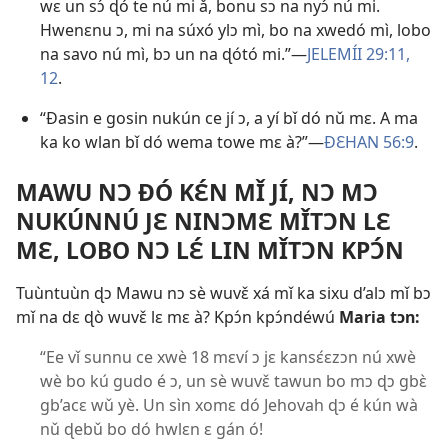
wɛ un sɔ́ ɖó te nú mi ǎ, bonu sɔ na nyɔ́ nú mi.
Hwenɛnu ɔ, mi na súxó ylɔ mì, bo na xwedó mì, lobo
na savo nú mì, bɔ un na ɖótó mi.”​—
JELEMÍI 29:11,
12
.
“Ðasin e gosin nukún ce jí ɔ, a yí bǐ dó nǔ mɛ. A ma
ka ko wlan bǐ dó wema towe mɛ à?”​—
ÐƐHAN 56:9
.
MAWU NƆ ÐÓ KƐ́N MǏ JÍ, NƆ MƆ
NUKÚNNÚ JƐ NINƆMƐ MǏTƆN LƐ
MƐ, LOBO NƆ LƐ́ LIN MǏTƆN KPƆ́N
Tuùntuùn ɖɔ Mawu nɔ sè wuvɛ̌ xá mǐ ka sixu d’alɔ mǐ bɔ
mǐ na dɛ ɖò wuvɛ̌ lɛ mɛ à? Kpɔ́n kpɔ́ndéwú
Maria tɔn:
“Ee vǐ sunnu ce xwè 18 mɛví ɔ jɛ kansɛ́ɛzɔn nú xwè
wè bo kú gudo é ɔ, un sè wuvɛ̌ tawun bo mɔ ɖɔ gbɛ̀
gb’acɛ wǔ yè. Un sìn xomɛ dó Jehovah ɖɔ é kún wà
nǔ ɖebǔ bo dó hwlɛn ɛ gán ó!