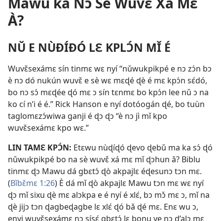
Mawu ka Nɔ Sè Wuvɛ̌ Xá Mɛ
À?
NǓ E NÙÐÍÐÓ LƐ KPLƆ́N MǏ É
Wuvɛ̌sexámɛ sín tinmɛ wɛ nyí “nǔwukpikpé e nɔ zɔ́n bɔ
è nɔ dó nukún wuvɛ̌ e sè wɛ mɛɖé ɖè é mɛ kpɔ́n sɛ́dó,
bo nɔ sɔ́ mɛɖée ɖó mɛ ɔ sín tɛnmɛ bo kpɔ́n lee nǔ ɔ na
ko cí n’i é é.” Rick Hanson e nyí dotóogán ɖé, bo tuùn
taglomɛzɔ́wiwa ganji é ɖɔ ɖɔ “è nɔ jì mǐ kpo
wuvɛ̌sexámɛ kpo wɛ.”
LIN TAMƐ KPƆ́N:
Etɛwu nùɖíɖó ɖevo ɖebǔ ma ka sɔ́ ɖó
nǔwukpikpé bo na sè wuvɛ̌ xá mɛ mǐ ɖɔhun ǎ? Biblu
tinmɛ ɖɔ Mawu dá gbɛtɔ́ ɖò akpajlɛ éɖesunɔ tɔn mɛ.
(
Bǐbɛ̌mɛ 1:26
) È dá mǐ ɖò akpajlɛ Mawu tɔn mɛ wɛ nyí
ɖɔ mǐ sixu ɖè mɛ alɔkpa e é nyí é xlɛ́, bɔ mɔ̌ mɛ ɔ, mǐ na
ɖè jijɔ tɔn ɖagbeɖagbe lɛ xlɛ́ ɖó bǎ ɖé mɛ. Enɛ wu ɔ,
enyi wuvɛ̌sexámɛ nɔ sísɛ́ gbɛtɔ́ lɛ bonu ye nɔ d’alɔ mɛ