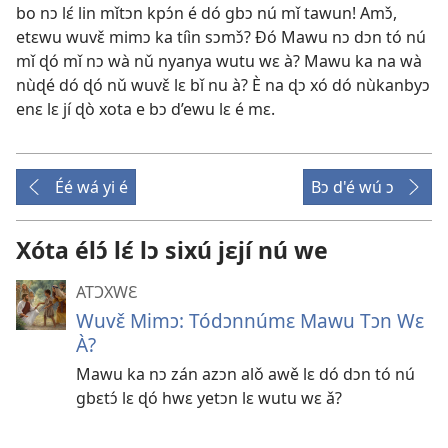
bo nɔ lɛ́ lin mǐtɔn kpɔ́n é dó gbɔ nú mǐ tawun! Amɔ̌,
etɛwu wuvɛ̌ mimɔ ka tíìn sɔmɔ̌? Ðó Mawu nɔ dɔn tó nú
mǐ ɖó mǐ nɔ wà nǔ nyanya wutu wɛ à? Mawu ka na wà
nùɖé dó ɖó nǔ wuvɛ̌ lɛ bǐ nu à? È na ɖɔ xó dó nùkanbyɔ
enɛ lɛ jí ɖò xota e bɔ d’ewu lɛ é mɛ.
Éé wá yi é
Bɔ d'é wú ɔ
Xóta élɔ́ lɛ́ lɔ sixú jɛjí nú we
ATƆXWƐ
Wuvɛ̌ Mimɔ: Tódɔnnúmɛ Mawu Tɔn Wɛ
À?
Mawu ka nɔ zán azɔn alǒ awě lɛ dó dɔn tó nú
gbɛtɔ́ lɛ ɖó hwɛ yetɔn lɛ wutu wɛ ǎ?