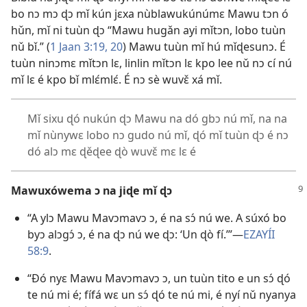
bo nɔ mɔ ɖɔ mǐ kún jɛxa nùblawukúnúmɛ Mawu tɔn ó
hǔn, mǐ ni tuùn ɖɔ “Mawu hugǎn ayi mǐtɔn, lobo tuùn
nǔ bǐ.” (
1 Jaan 3:19, 20
) Mawu tuùn mǐ hú mǐɖesunɔ. É
tuùn ninɔmɛ mǐtɔn lɛ, linlin mǐtɔn lɛ kpo lee nǔ nɔ cí nú
mǐ lɛ é kpo bǐ mlɛ́mlɛ́. É nɔ sè wuvɛ̌ xá mǐ.
Mǐ sixu ɖó nukún ɖɔ Mawu na dó gbɔ nú mǐ, na na
mǐ nùnywɛ lobo nɔ gudo nú mǐ, ɖó mǐ tuùn ɖɔ é nɔ
dó alɔ mɛ ɖěɖee ɖò wuvɛ̌ mɛ lɛ é
Mawuxówema ɔ na jiɖe mǐ ɖɔ
“A ylɔ Mawu Mavɔmavɔ ɔ, é na sɔ́ nú we. A súxó bo
byɔ alɔgɔ́ ɔ, é na ɖɔ nú we ɖɔ: ‘Un ɖò fí.’”​—
EZAYÍI
58:9
.
“Ðó nyɛ Mawu Mavɔmavɔ ɔ, un tuùn tito e un sɔ́ ɖó
te nú mi é; fífá wɛ un sɔ́ ɖó te nú mi, é nyí nǔ nyanya