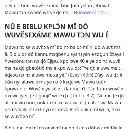
ɖevo lɛ hǔn, wuvɛ̌sexámɛ Gbɛɖotɔ́ yetɔn Jehovah
Mawu tɔn xwedó wɛ ye ɖè nɛ.​—
Nùnywɛxó 14:31
.
NǓ E BIBLU KPLƆ́N MǏ DÓ
WUVƐ̌SEXÁMƐ MAWU TƆN WU É
Mawu nɔ sè wuvɛ̌ xá mǐ bo nɔ ba ɖɔ mǐ ni ɖò wuvɛ̌ mɛ
ǎ. Biblu ɖɔ dó kannumɔgbenu syɛnsyɛn e togun Izlayɛli
hwexónu tɔn nɔ ɖò Ejipu, kpo xwè 40 e ye dó nɔ wuvɛ̌
mɛ na ɖò gbetótló mɛ é kpo wu ɖɔ: “Ye ɖò aluwɛ mɛ ɔ,
éɖesu nɔ nɔ aluwɛ mɛ xá ye.” (
Ezayíi 63:9
) Ð’ayi wu ɖɔ é
kún nyí aluwɛ e mɛ ye nɔ é kɛɖɛ wɛ Mawu tuùn
kpowun ó. Wuvɛ̌ e ye sè é cí lanmɛ n’i. “Un tuùn wuvɛ̌ e
mɔ wɛ [ye] ɖè ɔ ganji” wɛ é ɖɔ. (
Tíntɔ́n 3:7
) “Nú mɛɖé ɖó
alɔ mi wu hǔn, nukúnzin ce wu wɛ é ɖó alɔ,” wɛ Mawu
ɖɔ. (
Zakalíi 2:12
) Enyi mɛ ɖevo lɛ xò daka mǐ wu ɔ, é nɔ
sè wuvɛ̌ xá mǐ.
Biblu na jiɖe mǐ ɖɔ enyi mǐ na bo tlɛ nɔ dóhwɛ mǐɖée lɛ