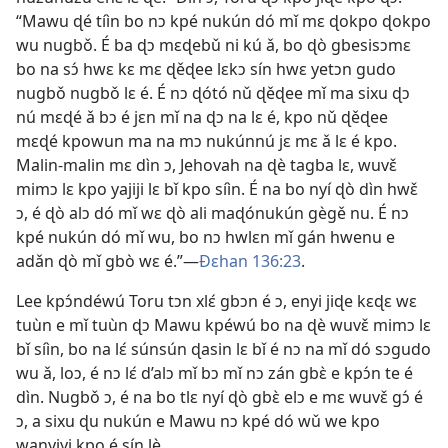
“Mawu ɖé tíìn bo nɔ kpé nukún dó mǐ mɛ ɖokpo ɖokpo
wu nugbǒ. É ba ɖɔ mɛɖebǔ ni kú ǎ, bo ɖò gbesisɔmɛ
bo na sɔ́ hwɛ kɛ mɛ ɖěɖee lɛkɔ sín hwɛ yetɔn gudo
nugbǒ nugbǒ lɛ é. É nɔ ɖótó nǔ ɖěɖee mǐ ma sixu ɖɔ
nú mɛɖé ǎ bɔ é jɛn mǐ na ɖɔ na lɛ é, kpo nǔ ɖěɖee
mɛɖé kpowun ma na mɔ nukúnnú jɛ mɛ ǎ lɛ é kpo.
Malin-malin mɛ dìn ɔ, Jehovah na ɖè tagba lɛ, wuvɛ̌
mimɔ lɛ kpo yajiji lɛ bǐ kpo síìn. É na bo nyí ɖò dìn hwɛ̌
ɔ, é ɖò alɔ dó mǐ wɛ ɖò ali maɖónukún gègě nu. É nɔ
kpé nukún dó mǐ wu, bo nɔ hwlɛn mǐ gán hwenu e
adǎn ɖò mǐ gbò wɛ é.”​—
Ðɛhan 136:23
.
Lee kpɔ́ndéwú Toru tɔn xlɛ́ gbɔn é ɔ, enyi jiɖe kɛɖɛ wɛ
tuùn e mǐ tuùn ɖɔ Mawu kpéwú bo na ɖè wuvɛ̌ mimɔ lɛ
bǐ síìn, bo na lɛ́ súnsún ɖasin lɛ bǐ é nɔ na mǐ dó sɔgudo
wu ǎ, loɔ, é nɔ lɛ́ d’alɔ mǐ bɔ mǐ nɔ zán gbɛ̀ e kpɔ́n te é
dìn. Nugbǒ ɔ, é na bo tlɛ nyí ɖò gbɛ̀ elɔ e mɛ wuvɛ̌ gɔ́ é
ɔ, a sixu ɖu nukún e Mawu nɔ kpé dó wǔ we kpo
wanyiyi kpo é sín lè.