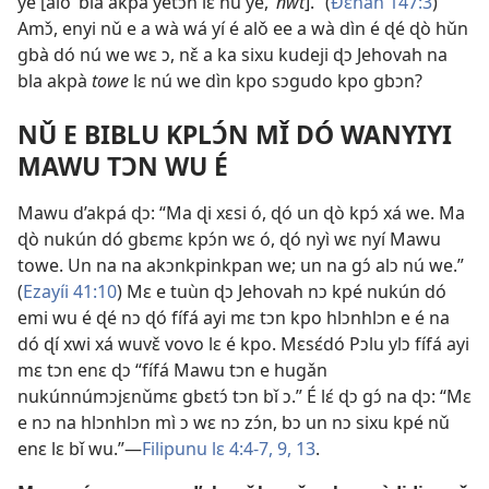
ye [alǒ ‘bla akpà yetɔn lɛ nú ye,’
nwt
].” (
Ðɛhan 147:3
)
Amɔ̌, enyi nǔ e a wà wá yí é alǒ ee a wà dìn é ɖé ɖò hǔn
gbà dó nú we wɛ ɔ, nɛ̌ a ka sixu kudeji ɖɔ Jehovah na
bla akpà
towe
lɛ nú we dìn kpo sɔgudo kpo gbɔn?
NǓ E BIBLU KPLƆ́N MǏ DÓ WANYIYI
MAWU TƆN WU É
Mawu d’akpá ɖɔ: “Ma ɖi xɛsi ó, ɖó un ɖò kpɔ́ xá we. Ma
ɖò nukún dó gbɛmɛ kpɔ́n wɛ ó, ɖó nyì wɛ nyí Mawu
towe. Un na na akɔnkpinkpan we; un na gɔ́ alɔ nú we.”
(
Ezayíi 41:10
) Mɛ e tuùn ɖɔ Jehovah nɔ kpé nukún dó
emi wu é ɖé nɔ ɖó fífá ayi mɛ tɔn kpo hlɔnhlɔn e é na
dó ɖí xwi xá wuvɛ̌ vovo lɛ é kpo. Mɛsɛ́dó Pɔlu ylɔ fífá ayi
mɛ tɔn enɛ ɖɔ “fífá Mawu tɔn e hugǎn
nukúnnúmɔjɛnǔmɛ gbɛtɔ́ tɔn bǐ ɔ.” É lɛ́ ɖɔ gɔ́ na ɖɔ: “Mɛ
e nɔ na hlɔnhlɔn mì ɔ wɛ nɔ zɔ́n, bɔ un nɔ sixu kpé nǔ
enɛ lɛ bǐ wu.”​—
Filipunu lɛ 4:4-7,
9,
13
.