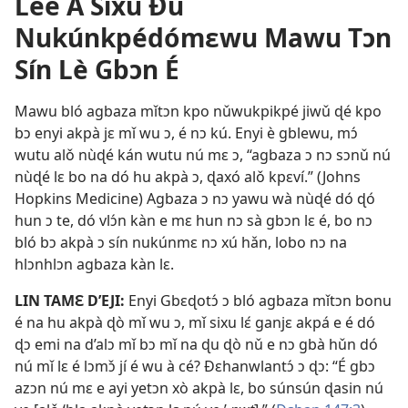
Lee A Sixu Ðu
Nukúnkpédómɛwu Mawu Tɔn
Sín Lè Gbɔn É
Mawu bló agbaza mǐtɔn kpo nǔwukpikpé jiwǔ ɖé kpo
bɔ enyi akpà jɛ mǐ wu ɔ, é nɔ kú. Enyi è gblewu, mɔ́
wutu alǒ nùɖé kán wutu nú mɛ ɔ, “agbaza ɔ nɔ sɔnǔ nú
nùɖé lɛ bo na dó hu akpà ɔ, ɖaxó alǒ kpɛví.” (Johns
Hopkins Medicine) Agbaza ɔ nɔ yawu wà nùɖé dó ɖó
hun ɔ te, dó vlɔ́n kàn e mɛ hun nɔ sà gbɔn lɛ é, bo nɔ
bló bɔ akpà ɔ sín nukúnmɛ nɔ xú hǎn, lobo nɔ na
hlɔnhlɔn agbaza kàn lɛ.
LIN TAMƐ D’EJI:
Enyi Gbɛɖotɔ́ ɔ bló agbaza mǐtɔn bonu
é na hu akpà ɖò mǐ wu ɔ, mǐ sixu lɛ́ ganjɛ akpá e é dó
ɖɔ emi na d’alɔ mǐ bɔ mǐ na ɖu ɖò nǔ e nɔ gbà hǔn dó
nú mǐ lɛ é lɔmɔ̌ jí é wu à cé? Ðɛhanwlantɔ́ ɔ ɖɔ: “É gbɔ
azɔn nú mɛ e ayi yetɔn xò akpà lɛ, bo súnsún ɖasin nú