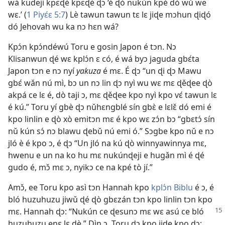
wá kudeji kpɛɖé kpɛɖé ɖɔ ‘é ɖò nukún kpé dó wǔ we
wɛ.’ (
1 Piyɛ́ɛ 5:7
) Lè tawun tawun tɛ lɛ jiɖe mɔhun ɖiɖó
dó Jehovah wu ka nɔ hɛn wá?
Kpɔ́n kpɔ́ndéwú Toru e gosin Japon é tɔn. Nɔ
Klisanwun ɖé wɛ kplɔ́n ɛ có, é wá byɔ jaguda gbɛ́ta
Japon tɔn e nɔ nyí
yakuza
é mɛ. É ɖɔ “un ɖi ɖɔ Mawu
gbɛ́ wǎn nú mì, bɔ un nɔ lin ɖɔ nyì wu wɛ mɛ ɖěɖee ɖò
akpá ce lɛ é, dò taji ɔ, mɛ ɖěɖee kpo nyì kpo vɛ́ tawun lɛ
é kú.” Toru yí gbè ɖɔ nǔhɛngblé sín gbɛ̀ e lɛlɛ̌ dó emi é
kpo linlin e ɖò xò emitɔn mɛ é kpo wɛ zɔ́n bɔ “gbɛtɔ́ sín
nǔ kún sɔ́ nɔ blawu ɖebǔ nú emi ó.” Sɔgbe kpo nǔ e nɔ
jló è é kpo ɔ, é ɖɔ “Un jló na kú ɖò winnyawinnya mɛ,
hwenu e un na ko hu mɛ nukúnɖeji e hugǎn mì é ɖé
gudo é, mɔ̌ mɛ ɔ, nyikɔ ce na kpé tò jí.”
Amɔ̌, ee Toru kpo asì tɔn Hannah kpo
kplɔ́n Biblu
é ɔ, é
bló huzuhuzu jiwǔ ɖé ɖò gbɛzán tɔn kpo linlin tɔn kpo
mɛ. Hannah ɖɔ: “Nukún ce ɖesunɔ mɛ
wɛ asú ce bló
huzuhuzu enɛ lɛ ɖè.” Dìn ɔ, Toru ɖɔ kpo jiɖe kpo ɖɔ: