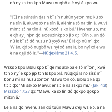
dó nyikɔ tɔn kpo Mawu nugbǒ e é nyí é kpo wu.
“‘[É] na súnsún ɖasin bǐ sín nukún yetɔn mɛ; kú sɔ́
na tíìn ǎ, aluwɛ sɔ́ na tíìn ǎ, alěnina sɔ́ na tíìn ǎ, wuvɛ̌
mimɔ sɔ́ na tíìn ǎ; nǔ xóxó lɛ ko bú.’ Hwenɛnu ɔ, mɛ
e ɖò ayijinjɔn ɖò axɔsuzinkpo ɔ jí ɔ ɖɔ: ‘Dìn ɔ, un ɖò
nǔ lɛ bǐ sɔ́ dó huzu nǔ yɔyɔ̌ wɛ.’ É lɛ́ ɖɔ nú mì ɖɔ:
‘Wlǎn, ɖó xó nugbǒ wɛ nyí xó enɛ lɛ, bo nyí xó e wu
è na ɖeji dó lɛ.’”​—
Nǔɖexlɛ́mɛ 21:4, 5
.
Wɛkɛ ɔ kpo Biblu kpo bǐ ɖè mɛ alɔkpa e Tɔ́ mǐtɔn jixwé
tɔn ɔ nyí é kpo jijɔ tɔn lɛ kpo xlɛ́. Nùɖíɖó lɛ nɔ sísɛ́ mǐ
bonu mǐ na huzu xɔ́ntɔn Mawu tɔn có, Biblu ɔ ka ɖɔ
tlɔlɔ ɖɔ: “Mi sɛkpɔ Mawu; enɛ ɔ é na sɛkpɔ mi.” (
Jaki 4:8
)
Mɛsɛ́dó 17:27
ɖɔ: “Mawu ka sɔ́ lín dó ɖokpo ɖokpo
mǐtɔn ǎ.”
Ee a na ɖò hwenu zán dó tuùn Mawu d’eji wɛ é ɔ, a na