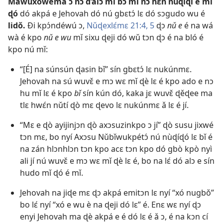
Mawuxówema ɔ nɔ d’alɔ mǐ bɔ mǐ nɔ hɛn nùɖiɖi e mǐ
ɖó
dó akpá e Jehovah dó nú gbɛtɔ́ lɛ dó sɔgudo wu é
lidǒ.
Ði kpɔ́ndéwú ɔ,
Nǔɖexlɛ́mɛ 21:4, 5
ɖɔ
nǔ e
é na wá
wà é kpo
nǔ e wu
mǐ sixu ɖeji dó wǔ tɔn ɖɔ é na bló é
kpo nú mǐ:
“[É] na súnsún ɖasin bǐ” sín gbɛtɔ́ lɛ nukúnmɛ.
Jehovah na sú wuvɛ̌ e mɔ wɛ mǐ ɖè lɛ é kpo ado e nɔ
hu mǐ lɛ é kpo
bǐ
sín kún dó, kaka jɛ wuvɛ̌ ɖěɖee ma
tlɛ hwɛ́n nǔtí ɖò mɛ ɖevo lɛ nukúnmɛ ǎ lɛ é jí.
“Mɛ e ɖò ayijinjɔn ɖò axɔsuzinkpo ɔ jí” ɖò susu jixwé
tɔn mɛ, bo nyí Axɔsu Nǔbǐwukpétɔ́ nú nùɖíɖó lɛ bǐ é
na zán hlɔnhlɔn tɔn kpo acɛ tɔn kpo dó gbò kpò nyì
ali jí nú wuvɛ̌ e mɔ wɛ mǐ ɖè lɛ é, bo na lɛ́ dó alɔ e sín
hudo mǐ ɖó é mǐ.
Jehovah na jiɖe mɛ ɖɔ akpá emitɔn lɛ nyí “xó nugbǒ”
bo lɛ́ nyí “xó e wu è na ɖeji dó lɛ” é. Enɛ wɛ nyí ɖɔ
enyi Jehovah ma ɖè akpá e é dó lɛ é ǎ ɔ, é na kɔn cí