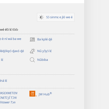
Sɔ́ sinmɛ e jló we é
 élɔ́ lɛ́ tlɔlɔ
ɖɔ è ní wá ba we
Ba kplé ɖé
(opens
new
window)
éɖókpɔ́ ɖaxó ɖé
Nǔ yɔ̌yɔ́ lɛ́
lɛ́
Nǔbiba
ná lɛ́
ASƐXWETƐN
®
JW Hub
(opens
NƐTI JÍ TƆN
new
htower Tɔn
window)