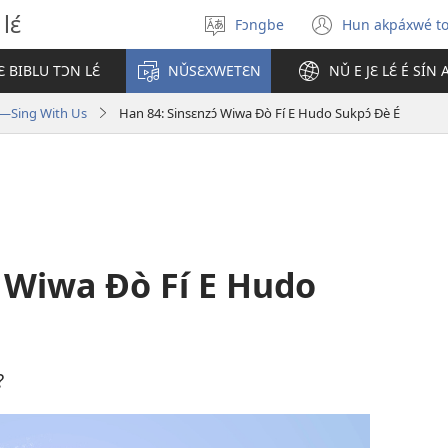
lɛ́
Fɔngbe
Hun akpáxwé t
Sɔ́
(opens
gbe
new
 BIBLU TƆN LƐ́
NǓSƐXWETƐN
NǓ E JƐ LƐ́ É SÍN
ɖokpó
window)
d—Sing With Us
Han 84: Sinsɛnzɔ́ Wiwa Ðò Fí E Hudo Sukpɔ́ Ðè É
́ Wiwa Ðò Fí E Hudo
?