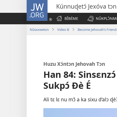
JW.ORG
Kúnnuɖetɔ́ Jexóva tɔn 
BǏBƐ́MƐ
NǓKPLƆ́NMƐ
Nǔsɛxwetɛn
Video lɛ́
Become Jehovah’s Frien
Huzu Xɔ́ntɔn Jehovah Tɔn
Han 84: Sinsɛnzɔ
Sukpɔ́ Ðè É
Ali tɛ lɛ nu mɔ̌ a ka sixu d’alɔ ɖè