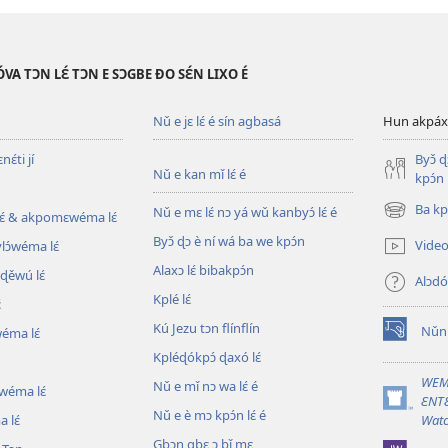
VA TƆN LƐ́ TƆN E SƆGBE ƉO SƐ́N LIXO É
Nǔ e jɛ lɛ́ é sín agbasá
Hun akpáxwé
ɛ́ti jí
Byɔ̌ 
Nǔ e kan mǐ lɛ́ é
kpɔ́n
Ba kpl
Nǔ e mɛ lɛ́ nɔ yá wǔ kanbyɔ́ lɛ́ é
ɛ́ & akpomɛwéma lɛ́
(opens
new
Byɔ̌ ɖɔ è ní wá ba we kpɔ́n
Video 
ylɔ́wéma lɛ́
window)
Alaxɔ lɛ́ bibakpɔ́n
ɖěwú lɛ́
Alɔdó
Kplé lɛ́
́
Kú Jezu tɔn flínflín
Nǔní
wéma lɛ́
(opens
Kpléɖókpɔ́ ɖaxó lɛ́
new
window)
WEM
Nǔ e mǐ nɔ wa lɛ́ é
wéma lɛ́
ƐNTƐ
(opens
Nǔ e è mɔ kpɔ́n lɛ́ é
 lɛ́
Watc
new
Gbɔn gbɛ ɔ bǐ mɛ
window)