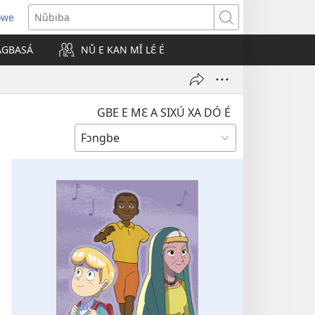
owe
Nǔbiba
 AGBASÁ
NǓ E KAN MǏ LƐ́ É
GBE E MƐ A SIXÚ XA DÓ É