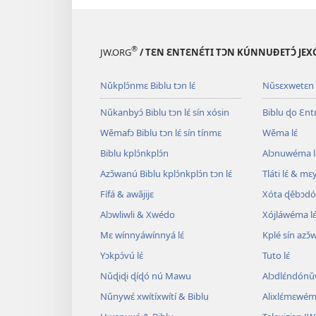
®
JW.ORG
/ TƐN ƐNTƐNƐ́TI TƆN KÚNNUƉETƆ́ JEXÓ
Nǔkplɔ́nmɛ Biblu tɔn lɛ́
Nǔsɛxwetɛn
Nǔkanbyɔ́ Biblu tɔn lɛ́ sín xósin
Biblu ɖo Ɛntɛn
Wěmafɔ Biblu tɔn lɛ́ sín tínmɛ
Wěma lɛ́
Biblu kplɔ́nkplɔ́n
Alɔnuwéma l
Azɔ̌wanú Biblu kplɔ́nkplɔ́n tɔn lɛ́
Tláti lɛ́ & mɛ
Fífá & awǎjijɛ
Xóta ɖěbɔdó
Alɔwliwli & Xwédo
Xójláwéma lɛ
Mɛ wínnyáwínnyá lɛ́
Kplé sín azɔ̌
Yɔkpɔ́vú lɛ́
Tuto lɛ́
Nǔɖiɖi ɖíɖó nú Mawu
Alɔdlɛ́ndónǔ
Nǔnywɛ́ xwítíxwítí & Biblu
Alixlɛ́mɛwéma