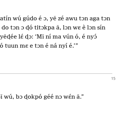
yi atín wú gúdo é ɔ, yě zé awu tɔn aga tɔn
u do tɔn ɔ ɖó titɔkpa ǎ, lɔn wɛ è lɔn sín
yěɖée lɛ́ ɖɔ: ‘Mǐ ní ma vún ó, é nyɔ́
ó tuun mɛ e tɔn é ná nyí é.’”
bǐ wú, bɔ ɖokpó géé nɔ wɛ́n ǎ.”