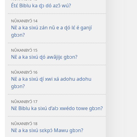
Étɛ́ Biblu ka ɖɔ dó azɔ̌ wú?
NǓKANBYƆ́ 14
Nɛ̌ a ka sixú zán nǔ e a ɖó lɛ́ é ganjí
gbɔn?
NǓKANBYƆ́ 15
Nɛ̌ a ka sixú ɖó awǎjijɛ gbɔn?
NǓKANBYƆ́ 16
Nɛ̌ a ka sixú ɖí xwi xá adohu adohu
gbɔn?
NǓKANBYƆ́ 17
Nɛ̌ Biblu ka sixú d’alɔ xwédo towe gbɔn?
NǓKANBYƆ́ 18
Nɛ̌ a ka sixú sɛkpɔ́ Mawu gbɔn?