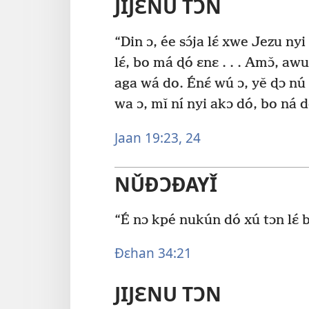
JIJƐNU TƆN
“Din ɔ, ée sɔ́ja lɛ́ xwe Jezu n
lɛ́, bo má ɖó ɛnɛ . . . Amɔ̌, aw
aga wá do. Énɛ́ wú ɔ, yě ɖɔ nú 
wa ɔ, mǐ ní nyi akɔ dó, bo ná d
Jaan 19:23, 24
NǓÐƆÐAYǏ
“É nɔ kpé nukún dó xú tɔn lɛ́ 
Ðɛhan 34:21
JIJƐNU TƆN