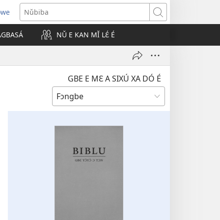
owe
Nǔbiba
 AGBASÁ
NǓ E KAN MǏ LƐ́ É
GBE E MƐ A SIXÚ XA DÓ É