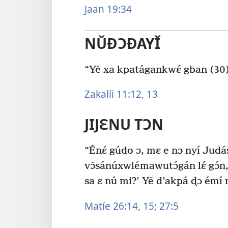
Jaan 19:34
NǓÐƆÐAYǏ
“Yě xa kpatágankwɛ́ gban (30), 
Zakalíi 11:12, 13
JIJƐNU TƆN
“Énɛ́ gúdo ɔ, mɛ e nɔ nyí Judási
vɔ̌sánúxwlémawutɔ́gán lɛ́ gɔ́n
sa ɛ nú mi?’ Yě d’akpá ɖɔ émí 
Matíe 26:14, 15;
27:5