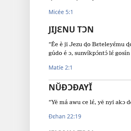
Micée 5:1
JIJƐNU TƆN
“Ée è ji Jezu ɖo Bɛteleyɛ́mu 
gúdo é ɔ, sunvíkpɔ́ntɔ́ lɛ́ gos
Matíe 2:1
NǓÐƆÐAYǏ
“Yě má awu ce lɛ́, yě nyi akɔ 
Ðɛhan 22:19