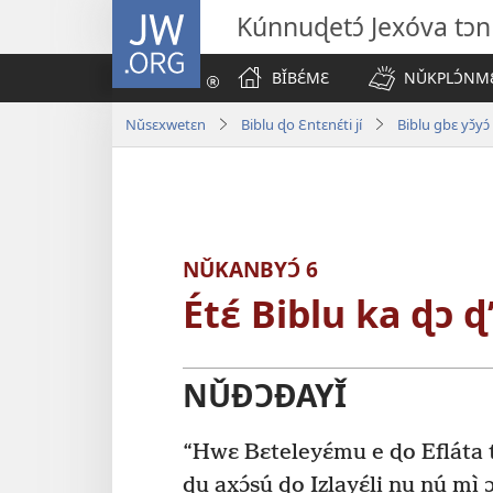
JW.ORG
Kúnnuɖetɔ́ Jexóva tɔn 
BǏBƐ́MƐ
NǓKPLƆ́NMƐ
Nǔsɛxwetɛn
Biblu ɖo Ɛntɛnɛ́ti jí
Biblu gbɛ yɔ̌yɔ́
NǓKANBYƆ́ 6
Étɛ́ Biblu ka ɖɔ 
NǓÐƆÐAYǏ
“Hwɛ Bɛteleyɛ́mu e ɖo Efláta t
ɖu axɔ́sú ɖo Izlayɛ́li nu nú mì ɔ