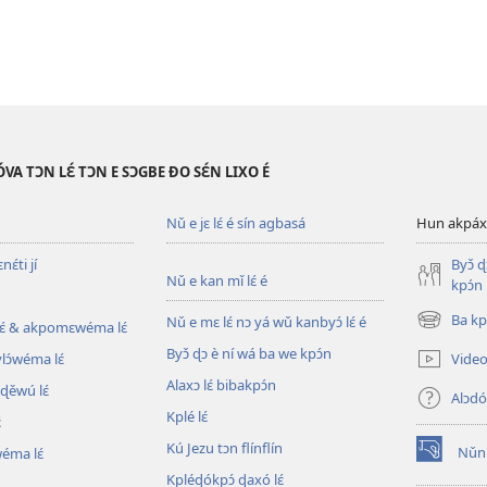
VA TƆN LƐ́ TƆN E SƆGBE ƉO SƐ́N LIXO É
Nǔ e jɛ lɛ́ é sín agbasá
Hun akpáxwé
ɛ́ti jí
Byɔ̌ 
Nǔ e kan mǐ lɛ́ é
kpɔ́n
Ba kpl
Nǔ e mɛ lɛ́ nɔ yá wǔ kanbyɔ́ lɛ́ é
ɛ́ & akpomɛwéma lɛ́
(opens
new
Byɔ̌ ɖɔ è ní wá ba we kpɔ́n
Video 
ylɔ́wéma lɛ́
window)
Alaxɔ lɛ́ bibakpɔ́n
ɖěwú lɛ́
Alɔdó
Kplé lɛ́
́
Kú Jezu tɔn flínflín
Nǔní
wéma lɛ́
(opens
Kpléɖókpɔ́ ɖaxó lɛ́
new