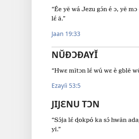
“Ée yě wá Jezu gɔ́n é ɔ, yě mɔ 
lɛ́ ǎ.”
Jaan 19:33
NǓÐƆÐAYǏ
“Hwɛ mǐtɔn lɛ́ wú wɛ è gblě wǔ
Ezayíi 53:5
JIJƐNU TƆN
“Sɔ́ja lɛ́ ɖokpó ka sɔ́ hwǎn ad
yi.”