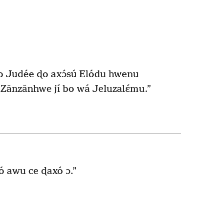
ɖo Judée ɖo axɔ́sú Elódu hwenu
ín Zǎnzǎnhwe jí bo wá Jeluzalɛ́mu.”
dó awu ce ɖaxó ɔ.”