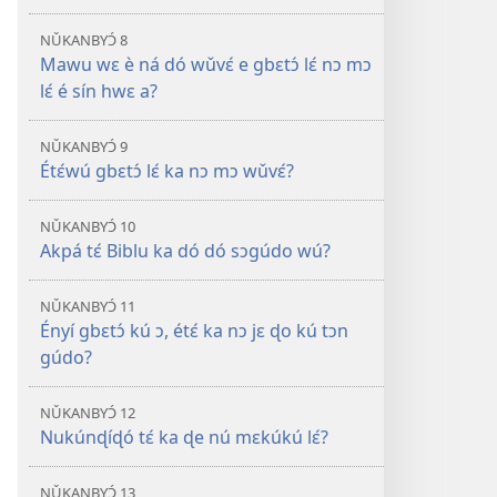
NǓKANBYƆ́ 8
Mawu wɛ è ná dó wǔvɛ́ e gbɛtɔ́ lɛ́ nɔ mɔ
lɛ́ é sín hwɛ a?
NǓKANBYƆ́ 9
Étɛ́wú gbɛtɔ́ lɛ́ ka nɔ mɔ wǔvɛ́?
NǓKANBYƆ́ 10
Akpá tɛ́ Biblu ka dó dó sɔgúdo wú?
NǓKANBYƆ́ 11
Ényí gbɛtɔ́ kú ɔ, étɛ́ ka nɔ jɛ ɖo kú tɔn
gúdo?
NǓKANBYƆ́ 12
Nukúnɖíɖó tɛ́ ka ɖe nú mɛkúkú lɛ́?
NǓKANBYƆ́ 13