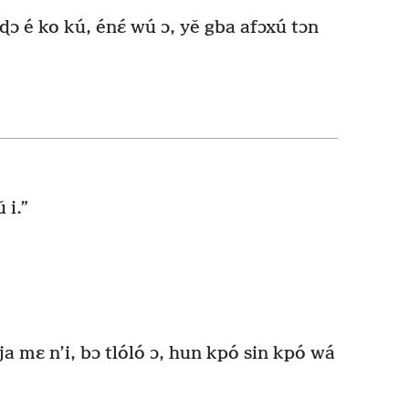
ɖɔ é ko kú, énɛ́ wú ɔ, yě gba afɔxú tɔn
 i.”
aja mɛ n’i, bɔ tlóló ɔ, hun kpó sin kpó wá