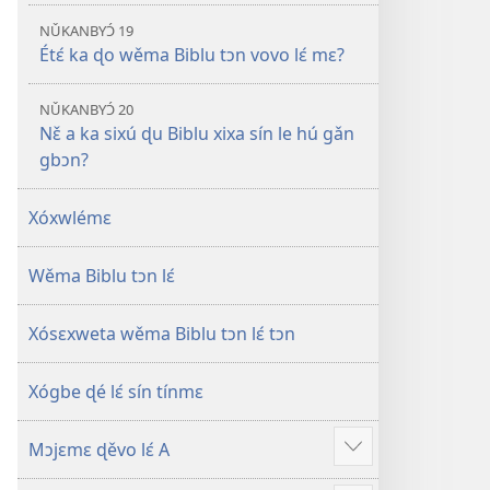
NǓKANBYƆ́ 19
Étɛ́ ka ɖo wěma Biblu tɔn vovo lɛ́ mɛ?
NǓKANBYƆ́ 20
Nɛ̌ a ka sixú ɖu Biblu xixa sín le hú gǎn
gbɔn?
Xóxwlémɛ
Wěma Biblu tɔn lɛ́
Xósɛxweta wěma Biblu tɔn lɛ́ tɔn
Xógbe ɖé lɛ́ sín tínmɛ
Mɔjɛmɛ ɖěvo lɛ́ A
Xlɛ́
nǔ