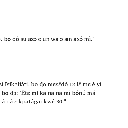
bo dó sú azɔ̌ e un wa ɔ sín axɔ́ mì.”
 Isikaliɔ́ti, bo ɖo mɛsɛ́dó 12 lɛ́ mɛ é yi
, bo ɖɔ: ‘Étɛ́ mi ka ná ná mì bónú má
ná ná ɛ kpatágankwɛ́ 30.”