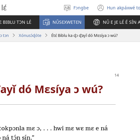
lɛ́
Fɔngbe
Hun akpáxwé t
Sɔ́
(opens
gbe
new
 BIBLU TƆN LƐ́
NǓSƐXWETƐN
NǓ E JƐ LƐ́ É SÍN
ɖokpó
window)
 ɔ tɔn
Xónusɔ́ɖóte
Étɛ́ Biblu ka ɖɔ ɖ’ayǐ dó Mɛsíya ɔ wú?
ɖ’ayǐ dó Mɛsíya ɔ wú?
okpɔnla mɛ ɔ, . . . hwi mɛ wɛ mɛ e ná
 ná tɔ́n sín.”