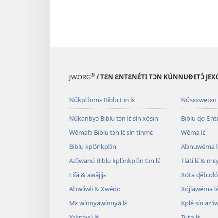
®
JW.ORG
/ TƐN ƐNTƐNƐ́TI TƆN KÚNNUƉETƆ́ JEXÓ
Nǔkplɔ́nmɛ Biblu tɔn lɛ́
Nǔsɛxwetɛn
Nǔkanbyɔ́ Biblu tɔn lɛ́ sín xósin
Biblu ɖo Ɛntɛn
Wěmafɔ Biblu tɔn lɛ́ sín tínmɛ
Wěma lɛ́
Biblu kplɔ́nkplɔ́n
Alɔnuwéma l
Azɔ̌wanú Biblu kplɔ́nkplɔ́n tɔn lɛ́
Tláti lɛ́ & mɛ
Fífá & awǎjijɛ
Xóta ɖěbɔdó
Alɔwliwli & Xwédo
Xójláwéma lɛ
Mɛ wínnyáwínnyá lɛ́
Kplé sín azɔ̌
Yɔkpɔ́vú lɛ́
Tuto lɛ́