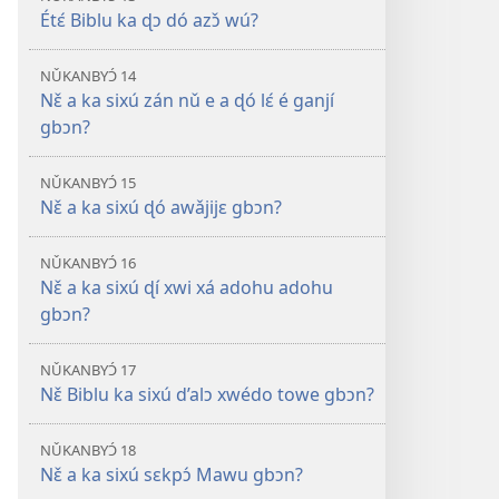
Étɛ́ Biblu ka ɖɔ dó azɔ̌ wú?
NǓKANBYƆ́ 14
Nɛ̌ a ka sixú zán nǔ e a ɖó lɛ́ é ganjí
gbɔn?
NǓKANBYƆ́ 15
Nɛ̌ a ka sixú ɖó awǎjijɛ gbɔn?
NǓKANBYƆ́ 16
Nɛ̌ a ka sixú ɖí xwi xá adohu adohu
gbɔn?
NǓKANBYƆ́ 17
Nɛ̌ Biblu ka sixú d’alɔ xwédo towe gbɔn?
NǓKANBYƆ́ 18
Nɛ̌ a ka sixú sɛkpɔ́ Mawu gbɔn?