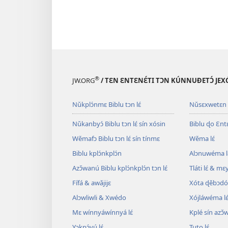
®
JW.ORG
/ TƐN ƐNTƐNƐ́TI TƆN KÚNNUƉETƆ́ JEXÓ
Nǔkplɔ́nmɛ Biblu tɔn lɛ́
Nǔsɛxwetɛn
Nǔkanbyɔ́ Biblu tɔn lɛ́ sín xósin
Biblu ɖo Ɛntɛn
Wěmafɔ Biblu tɔn lɛ́ sín tínmɛ
Wěma lɛ́
Biblu kplɔ́nkplɔ́n
Alɔnuwéma l
Azɔ̌wanú Biblu kplɔ́nkplɔ́n tɔn lɛ́
Tláti lɛ́ & mɛ
Fífá & awǎjijɛ
Xóta ɖěbɔdó
Alɔwliwli & Xwédo
Xójláwéma lɛ
Mɛ wínnyáwínnyá lɛ́
Kplé sín azɔ̌
Yɔkpɔ́vú lɛ́
Tuto lɛ́