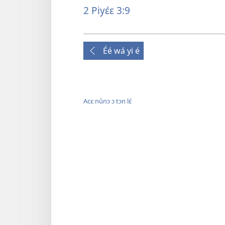
2 Piyɛ́ɛ 3:9
Éé wá yi é
Acɛ nǔnɔ ɔ tɔn lɛ́