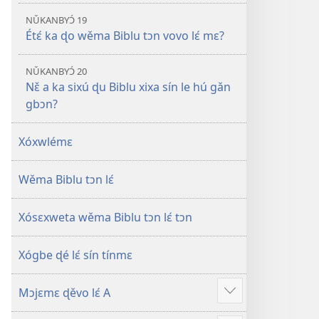
NǓKANBYƆ́ 19
Étɛ́ ka ɖo wěma Biblu tɔn vovo lɛ́ mɛ?
NǓKANBYƆ́ 20
Nɛ̌ a ka sixú ɖu Biblu xixa sín le hú gǎn
gbɔn?
Xóxwlémɛ
Wěma Biblu tɔn lɛ́
Xósɛxweta wěma Biblu tɔn lɛ́ tɔn
Xógbe ɖé lɛ́ sín tínmɛ
Mɔjɛmɛ ɖěvo lɛ́ A
Xlɛ́
nǔ