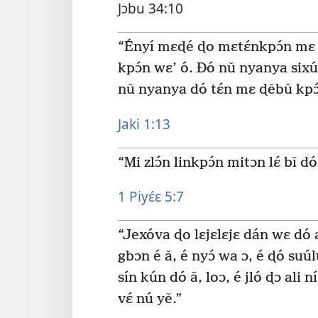
Jɔbu 34:10
“Ényí mɛɖé ɖo mɛtɛ́nkpɔ́n mɛ 
kpɔ́n wɛ’ ó. Ðó nǔ nyanya sixú
nǔ nyanya dó tɛ́n mɛ ɖěbǔ kpɔ́
Jaki 1:13
“Mi zlɔ́n linkpɔ́n mitɔn lɛ́ bǐ d
1 Piyɛ́ɛ 5:7
“Jexóva ɖo lɛjɛlɛjɛ dán wɛ dó a
gbɔn é ǎ, é nyɔ́ wa ɔ, é ɖó suú
sín kún dó ǎ, loɔ, é jló ɖɔ ali n
vɛ́ nú yě.”