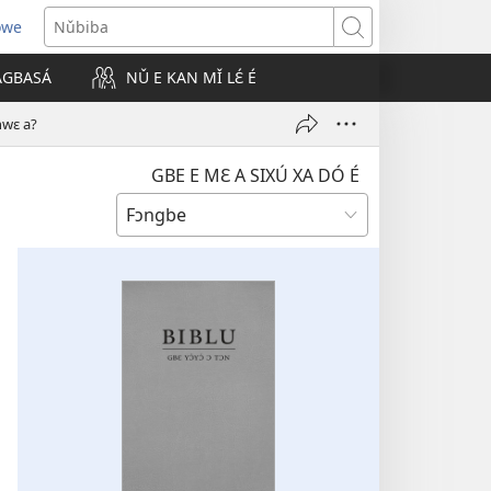
owe
Nǔbiba
 AGBASÁ
NǓ E KAN MǏ LƐ́ É
 hwɛ a?
GBE E MƐ A SIXÚ XA DÓ É