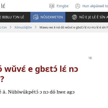
lɛ́
Fɔngbe
Hun akpáxwé t
Sɔ́
(opens
gbe
new
 BIBLU TƆN LƐ́
NǓSƐXWETƐN
NǓ E JƐ LƐ́ É SÍN
ɖokpó
window)
 ɔ tɔn
Xónusɔ́ɖóte
Mawu wɛ è ná dó wǔvɛ́ e gbɛtɔ́ lɛ́ nɔ mɔ lɛ́ é sín
ǔvɛ́ e gbɛtɔ́ lɛ́ nɔ
a?
ǎ. Nǔbǐwúkpétɔ́ ɔ nɔ dó hwɛ agɔ