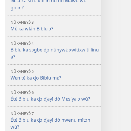
Nɛ̌ a ka sixú kplɔ́n nǔ dó Mawu wú
ɖó
lɛ́.
gbɔn?
lɛ
Biblu
é
gbɛ
NǓKANBYƆ́ 3
Nǔwlánwlán
yɔ̌yɔ́
Mɛ̌ ka wlán Biblu ɔ?
mímɛ́
ɔ
lɛ́.
tɔn
NǓKANBYƆ́ 4
Biblu
Biblu ka sɔgbe ɖo nǔnywɛ́ xwítíxwítí linu
gbɛ
a?
yɔ̌yɔ́
ɔ
NǓKANBYƆ́ 5
tɔn
Wɛn tɛ́ ka ɖo Biblu mɛ?
NǓKANBYƆ́ 6
Étɛ́ Biblu ka ɖɔ ɖ’ayǐ dó Mɛsíya ɔ wú?
NǓKANBYƆ́ 7
Étɛ́ Biblu ka ɖɔ ɖ’ayǐ dó hwenu mǐtɔn
wú?