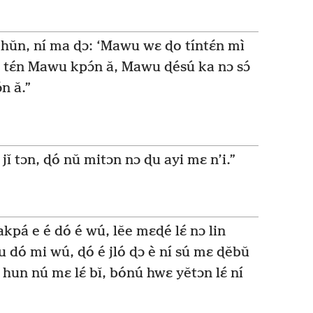
hǔn, ní ma ɖɔ: ‘Mawu wɛ ɖo tíntɛ́n mì
 tɛ́n Mawu kpɔ́n ǎ, Mawu ɖésú ka nɔ sɔ́
n ǎ.”
ó jǐ tɔn, ɖó nǔ mitɔn nɔ ɖu ayi mɛ n’i.”
kpá e é dó é wú, lěe mɛɖé lɛ́ nɔ lin
lu dó mi wú, ɖó é jló ɖɔ è ní sú mɛ ɖěbǔ
í hun nú mɛ lɛ́ bǐ, bónú hwɛ yětɔn lɛ́ ní