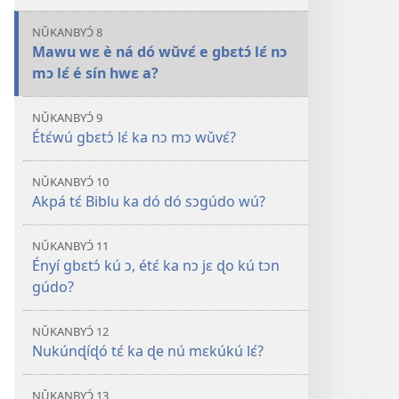
NǓKANBYƆ́ 8
Mawu wɛ è ná dó wǔvɛ́ e gbɛtɔ́ lɛ́ nɔ
mɔ lɛ́ é sín hwɛ a?
NǓKANBYƆ́ 9
Étɛ́wú gbɛtɔ́ lɛ́ ka nɔ mɔ wǔvɛ́?
NǓKANBYƆ́ 10
Akpá tɛ́ Biblu ka dó dó sɔgúdo wú?
NǓKANBYƆ́ 11
Ényí gbɛtɔ́ kú ɔ, étɛ́ ka nɔ jɛ ɖo kú tɔn
gúdo?
NǓKANBYƆ́ 12
Nukúnɖíɖó tɛ́ ka ɖe nú mɛkúkú lɛ́?
NǓKANBYƆ́ 13