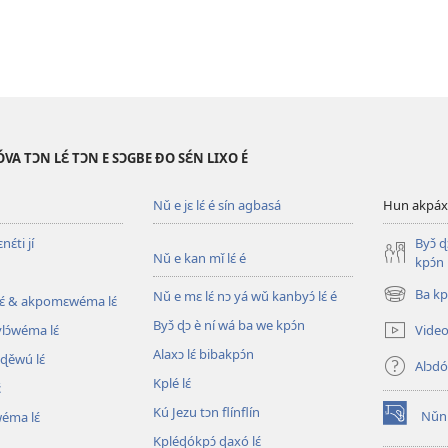
VA TƆN LƐ́ TƆN E SƆGBE ƉO SƐ́N LIXO É
Nǔ e jɛ lɛ́ é sín agbasá
Hun akpáxwé
ɛ́ti jí
Byɔ̌ 
Nǔ e kan mǐ lɛ́ é
kpɔ́n
Ba kpl
Nǔ e mɛ lɛ́ nɔ yá wǔ kanbyɔ́ lɛ́ é
ɛ́ & akpomɛwéma lɛ́
(opens
new
Byɔ̌ ɖɔ è ní wá ba we kpɔ́n
Video 
ylɔ́wéma lɛ́
window)
Alaxɔ lɛ́ bibakpɔ́n
ɖěwú lɛ́
Alɔdó
Kplé lɛ́
́
Kú Jezu tɔn flínflín
Nǔní
wéma lɛ́
(opens
Kpléɖókpɔ́ ɖaxó lɛ́
new