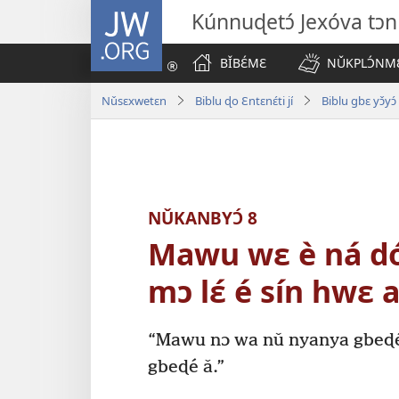
JW.ORG
Kúnnuɖetɔ́ Jexóva tɔn 
BǏBƐ́MƐ
NǓKPLƆ́NMƐ
Nǔsɛxwetɛn
Biblu ɖo Ɛntɛnɛ́ti jí
Biblu gbɛ yɔ̌yɔ́
NǓKANBYƆ́ 8
Mawu wɛ è ná dó w
mɔ lɛ́ é sín hwɛ 
“Mawu nɔ wa nǔ nyanya gbeɖé 
gbeɖé ǎ.”