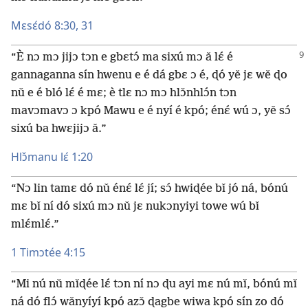
Mɛsɛ́dó 8:30, 31
“È nɔ mɔ jijɔ tɔn e gbɛtɔ́ ma sixú mɔ ǎ lɛ́ é
gannaganna sín hwenu e é dá gbɛ ɔ é, ɖó yě jɛ wě ɖo
nǔ e é bló lɛ́ é mɛ; è tlɛ nɔ mɔ hlɔ̌nhlɔ́n tɔn
mavɔmavɔ ɔ kpó Mawu e é nyí é kpó; énɛ́ wú ɔ, yě sɔ́
sixú ba hwɛjijɔ ǎ.”
Hlɔ̌manu lɛ́ 1:20
“Nɔ lin tamɛ dó nǔ énɛ́ lɛ́ jí; sɔ́ hwiɖée bǐ jó ná, bónú
mɛ bǐ ní dó sixú mɔ nǔ jɛ nukɔnyiyi towe wú bǐ
mlɛ́mlɛ́.”
1 Timɔtée 4:15
“Mi nú nǔ mǐɖée lɛ́ tɔn ní nɔ ɖu ayi mɛ nú mǐ, bónú mǐ
ná dó flɔ́ wǎnyíyí kpó azɔ̌ ɖagbe wiwa kpó sín zo dó