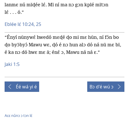
lanmɛ nú mǐɖée lɛ́. Mǐ ní ma nɔ gɔn kplé mǐtɔn
lɛ́ . . . ó.”
Eblée lɛ́ 10:24, 25
“Ényí nǔnywɛ́ hwedó mɛɖé ɖo mi mɛ hǔn, ní fɔ́n bo
ɖo byɔ̌byɔ́ Mawu wɛ, ɖó é nɔ hun alɔ dó ná nǔ mɛ bǐ,
é ka nɔ dó hwɛ mɛ ǎ; énɛ́ ɔ, Mawu ná ná ɛ.”
Jaki 1:5
Éé wá yi é
Bɔ d'é wú ɔ
Acɛ nǔnɔ ɔ tɔn lɛ́