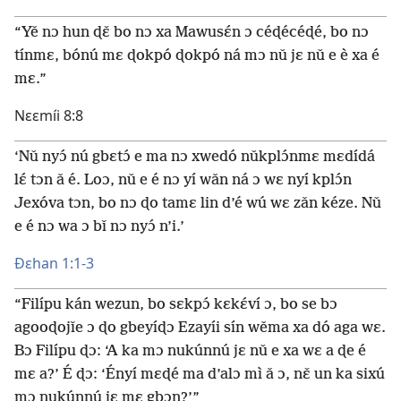
“Yě nɔ hun ɖɛ̌ bo nɔ xa Mawusɛ́n ɔ céɖécéɖé, bo nɔ
tínmɛ, bónú mɛ ɖokpó ɖokpó ná mɔ nǔ jɛ nǔ e è xa é
mɛ.”
Nɛɛmíi 8:8
‘Nǔ nyɔ́ nú gbɛtɔ́ e ma nɔ xwedó nǔkplɔ́nmɛ mɛdídá
lɛ́ tɔn ǎ é. Loɔ, nǔ e é nɔ yí wǎn ná ɔ wɛ nyí kplɔ́n
Jexóva tɔn, bo nɔ ɖo tamɛ lin d’é wú wɛ zǎn kéze. Nǔ
e é nɔ wa ɔ bǐ nɔ nyɔ́ n’i.’
Ðɛhan 1:1-3
“Filípu kán wezun, bo sɛkpɔ́ kɛkɛ́ví ɔ, bo se bɔ
agooɖojǐe ɔ ɖo gbeyíɖɔ Ezayíi sín wěma xa dó aga wɛ.
Bɔ Filípu ɖɔ: ‘A ka mɔ nukúnnú jɛ nǔ e xa wɛ a ɖe é
mɛ a?’ É ɖɔ: ‘Ényí mɛɖé ma d’alɔ mì ǎ ɔ, nɛ̌ un ka sixú
mɔ nukúnnú jɛ mɛ gbɔn?’”