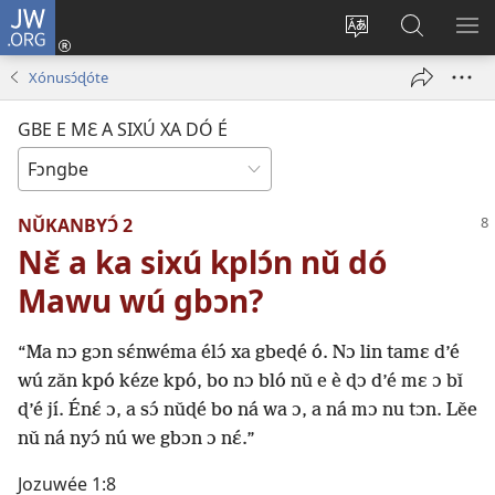
JW.ORG
Hun
akpáxwé
Ɖyɔ̌
Nǔbiba
XLƐ
towe
gbe
ɖo
NǓ
Xónusɔ́ɖóte
(opens
e
JW.ORG
E
new
mɛ
jí
Ɖ'É
GBE E MƐ A SIXÚ XA DÓ É
window)
tɛn
MƐ
Ɛntɛnɛ́ti
LƐ́
tɔn
É
NǓKANBYƆ́ 2
ɔ
ɖe
Nɛ̌ a ka sixú kplɔ́n nǔ dó
é
Mawu wú gbɔn?
“Ma nɔ gɔn sɛ́nwéma élɔ́ xa gbeɖé ó. Nɔ lin tamɛ d’é
wú zǎn kpó kéze kpó, bo nɔ bló nǔ e è ɖɔ d’é mɛ ɔ bǐ
ɖ’é jí. Énɛ́ ɔ, a sɔ́ nǔɖé bo ná wa ɔ, a ná mɔ nu tɔn. Lěe
nǔ ná nyɔ́ nú we gbɔn ɔ nɛ́.”
Jozuwée 1:8