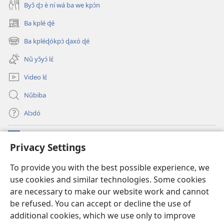
Byɔ̌ ɖɔ è ní wá ba we kpɔ́n
Ba kplé ɖé
(opens
new
Ba kpléɖókpɔ́ ɖaxó ɖé
(opens
window)
new
Nǔ yɔ̌yɔ́ lɛ́
window)
Video lɛ́
Nǔbiba
Alɔdó
Nǔníná lɛ́
(opens
Privacy Settings
new
window)
WEMASƐXWETƐN ƐNTƐNƐTI JÍ TƆN Watchtower Tɔn
To provide you with the best possible experience, we
(opens
use cookies and similar technologies. Some cookies
new
®
JW Hub
window)
are necessary to make our website work and cannot
(opens
new
be refused. You can accept or decline the use of
JW Library
App
window)
additional cookies, which we use only to improve