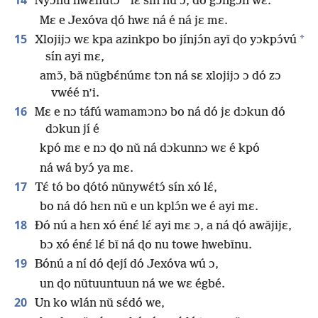
14
*
Nyɔ̌nu hwɛhutɔ́
lɛ́ sín nu ɔ, do gɔngɔn wɛ.
Mɛ e Jexóva ɖó hwɛ ná é ná jɛ mɛ.
15
*
Xlojijɔ wɛ kpa azinkpo bo jínjɔ́n ayǐ ɖo yɔkpɔ́vú
sín ayi mɛ,
amɔ̌, bǎ nǔgbɛ́númɛ tɔn ná sɛ xlojijɔ ɔ dó zɔ
vwéé n’i.
16
Mɛ e nɔ táfú wamamɔnɔ bo ná dó jɛ dɔkun dó
dɔkun jí é
kpó mɛ e nɔ ɖo nǔ ná dɔkunnɔ wɛ é kpó
ná wá byɔ́ ya mɛ.
17
Tɛ́ tó bo ɖótó nǔnywɛ́tɔ́ sín xó lɛ́,
bo ná dó hɛn nǔ e un kplɔ́n we é ayi mɛ.
18
Ðó nú a hɛn xó énɛ́ lɛ́ ayi mɛ ɔ, a ná ɖó awǎjijɛ,
bɔ xó énɛ́ lɛ́ bǐ ná ɖo nu towe hwebǐnu.
19
Bónú a ní dó ɖejí dó Jexóva wú ɔ,
un ɖo nǔtuuntuun ná we wɛ égbé.
20
Un ko wlán nǔ sɛ́dó we,