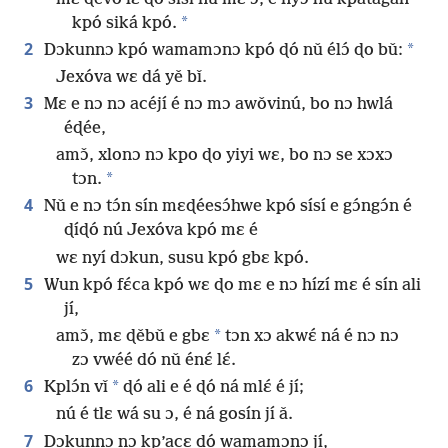
*
kpó siká kpó.
2
*
Dɔkunnɔ kpó wamamɔnɔ kpó ɖó nǔ élɔ́ ɖo bǔ:
Jexóva wɛ dá yě bǐ.
3
Mɛ e nɔ nɔ acéjí é nɔ mɔ awǒvinú, bo nɔ hwlá
éɖée,
amɔ̌, xlonɔ nɔ kpo ɖo yiyi wɛ, bo nɔ se xɔxɔ
*
tɔn.
4
Nǔ e nɔ tɔ́n sín mɛɖéesɔ́hwe kpó sísí e gɔ́ngɔ́n é
ɖíɖó nú Jexóva kpó mɛ é
wɛ nyí dɔkun, susu kpó gbɛ kpó.
5
Wun kpó fɛ́ca kpó wɛ ɖo mɛ e nɔ hízí mɛ é sín ali
jí,
*
amɔ̌, mɛ ɖěbǔ e gbɛ
tɔn xɔ akwɛ́ ná é nɔ nɔ
zɔ vwéé dó nǔ énɛ́ lɛ́.
6
*
Kplɔ́n vǐ
ɖó ali e é ɖó ná mlɛ́ é jí;
nú é tlɛ wá su ɔ, é ná gosín jí ǎ.
7
Dɔkunnɔ nɔ kp’acɛ dó wamamɔnɔ jí,