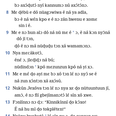
bɔ axɔ́ɖutɔ́ nyí kannumɔ nú axɔ́tɔ́nɔ.
8
Mɛ ɖěbǔ e dó nǔagɔwiwa é ná ya adla,
bɔ è ná wɛ́n kpo e é nɔ zán hwenu e xomɛ
sin i é.
9
*
Mɛ e nɔ hun alɔ dó ná nǔ mɛ é
ɔ, è ná kɔn nyɔ̌ná
dó jǐ tɔn,
ɖó é nɔ má nǔɖuɖu tɔn xá wamamɔnɔ.
10
Nya mɛcákotɔ́,
énɛ́ ɔ, jlɛɖiɖɔ ná bú;
*
nǔdindɔn
kpó mɛzunzun kpó ná yi xɔ.
11
Mɛ e mɛ́ ɖo ayi mɛ bɔ xó tɔn lɛ́ nɔ nyɔ́ se é
ná zun xɔ́ntɔn xá axɔ́sú.
12
Nukún Jexóva tɔn lɛ́ nɔ nya xɛ ɖo nǔtuuntuun jí,
amɔ̌, é nɔ flí gbejímanɔtɔ́ lɛ́ sín xó xwe.
13
Fɔnlínnɔ nɔ ɖɔ: “Kinnikínní ɖo kɔ́xo!
É ná hu mì ɖo tokplétɛn!”