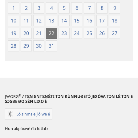
jí
é
lɛ
Nǔwlánwlán
1
2
3
4
5
6
7
8
9
é
mímɛ́
10
11
12
13
14
15
16
17
18
ɖó
lɛ́.
lɛ
Biblu
19
20
21
22
23
24
25
26
27
é
gbɛ
Nǔwlánwlán
yɔ̌yɔ́
28
29
30
31
mímɛ́
ɔ
lɛ́.
tɔn
Biblu
gbɛ
yɔ̌yɔ́
ɔ
®
tɔn
JW.ORG
/ TƐN ƐNTƐNƐ́TI TƆN KÚNNUƉETƆ́ JEXÓVA TƆN LƐ́ TƆN E
SƆGBE ƉO SƐ́N LIXO É
Sɔ́ sinmɛ e jló we é
Hun akpáxwé élɔ́ lɛ́ tlɔlɔ