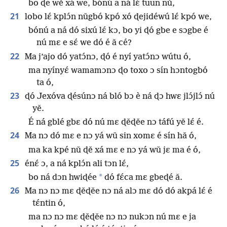
bo ɖe wě xá we, bónú a ná lɛ́ tuun nǔ,
21
lobo lɛ́ kplɔ́n nǔgbó kpó xó ɖejidéwú lɛ́ kpó we,
bónú a ná dó sixú lɛ́ kɔ, bo yi ɖó gbe e sɔgbe é
nú mɛ e sɛ́ we dó é ǎ cé?
22
Ma j’ajo dó yatɔ́nɔ, ɖó é nyí yatɔ́nɔ wútu ó,
ma nyínyɛ́ wamamɔnɔ ɖo toxo ɔ sín hɔntogbó
ta ó,
23
ɖó Jexóva ɖésúnɔ ná bló bɔ è ná ɖɔ hwɛ jlɔ́jlɔ́ nú
yě.
É ná gblé gbɛ dó nú mɛ ɖěɖěe nɔ táfú yě lɛ́ é.
24
Ma nɔ dó mɛ e nɔ yá wǔ sin xomɛ é sín hǎ ó,
ma ka kpé nǔ ɖě xá mɛ e nɔ yá wǔ jɛ ma é ó,
25
énɛ́ ɔ, a ná kplɔ́n ali tɔn lɛ́,
*
bo ná dɔn hwiɖée
dó fɛ́ca mɛ gbeɖé ǎ.
26
Ma nɔ nɔ mɛ ɖěɖěe nɔ ná alɔ mɛ dó dó akpá lɛ́ é
tɛ́ntin ó,
ma nɔ nɔ mɛ ɖěɖěe nɔ nɔ nukɔn nú mɛ e ja