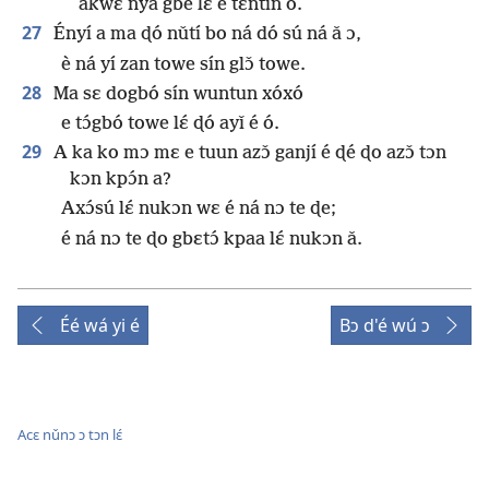
akwɛ́ nya gbé lɛ́ é tɛ́ntin ó.
27
Ényí a ma ɖó nǔtí bo ná dó sú ná ǎ ɔ,
è ná yí zan towe sín glɔ̌ towe.
28
Ma sɛ dogbó sín wuntun xóxó
e tɔ́gbó towe lɛ́ ɖó ayǐ é ó.
29
A ka ko mɔ mɛ e tuun azɔ̌ ganjí é ɖé ɖo azɔ̌ tɔn
kɔn kpɔ́n a?
Axɔ́sú lɛ́ nukɔn wɛ é ná nɔ te ɖe;
é ná nɔ te ɖo gbɛtɔ́ kpaa lɛ́ nukɔn ǎ.
Éé wá yi é
Bɔ d'é wú ɔ
Acɛ nǔnɔ ɔ tɔn lɛ́