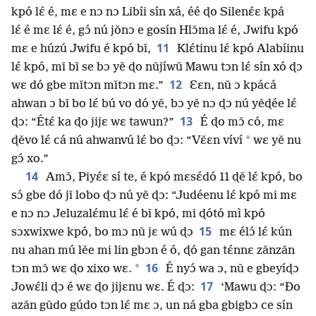
kpó lɛ́ é, mɛ e nɔ nɔ Libíi sín xá, éé ɖo Silenɛ́ɛ kpá
lɛ́ é mɛ lɛ́ é, gɔ́ nú jǒnɔ e gosín Hlɔ̌ma lɛ́ é, Jwifu kpó
11
mɛ e húzú Jwifu é kpó bǐ,
Klɛ́tinu lɛ́ kpó Alabíinu
lɛ́ kpó, mǐ bǐ se bɔ yě ɖo nǔjíwǔ Mawu tɔn lɛ́ sín xó ɖɔ
12
wɛ dó gbe mǐtɔn mǐtɔn mɛ.”
Ɛɛn, nǔ ɔ kpácá
ahwan ɔ bǐ bo lɛ́ bú vo dó yě, bɔ yě nɔ ɖɔ nú yěɖée lɛ́
13
ɖɔ: “Étɛ́ ka ɖo jijɛ wɛ tawun?”
É ɖo mɔ̌ có, mɛ
*
ɖěvo lɛ́ cá nú ahwanvú lɛ́ bo ɖɔ: “Vɛ̌ɛn víví
wɛ yě nu
gɔ́ xo.”
14
Amɔ̌, Piyɛ́ɛ sí te, é kpó mɛsɛ́dó 11 ɖě lɛ́ kpó, bo
sɔ́ gbe dó jǐ lobo ɖɔ nú yě ɖɔ: “Judéenu lɛ́ kpó mi mɛ
e nɔ nɔ Jeluzalɛ́mu lɛ́ é bǐ kpó, mi ɖótó mì kpó
15
sɔxwixwe kpó, bo mɔ nǔ jɛ wú ɖɔ
mɛ élɔ́ lɛ́ kún
nu ahan mú lěe mi lin gbɔn é ó, ɖó gan tɛ́nnɛ zǎnzǎn
16
*
tɔn mɔ̌ wɛ ɖo xixo wɛ.
É nyɔ́ wa ɔ, nǔ e gbeyíɖɔ
17
Jowɛ́li ɖɔ é wɛ ɖo jijɛnu wɛ. É ɖɔ:
‘Mawu ɖɔ: “Ðo
azǎn gǔdo gúdo tɔn lɛ́ mɛ ɔ, un ná gba gbigbɔ ce sín