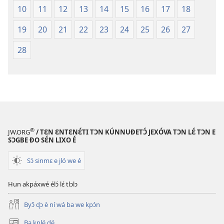
é
mímɛ́
10
11
12
13
14
15
16
17
18
ɖó
lɛ́.
lɛ
Biblu
19
20
21
22
23
24
25
26
27
é
gbɛ
Nǔwlánwlán
yɔ̌yɔ́
28
mímɛ́
ɔ
lɛ́.
tɔn
Biblu
gbɛ
yɔ̌yɔ́
ɔ
®
tɔn
JW.ORG
/ TƐN ƐNTƐNƐ́TI TƆN KÚNNUƉETƆ́ JEXÓVA TƆN LƐ́ TƆN E
SƆGBE ƉO SƐ́N LIXO É
Sɔ́ sinmɛ e jló we é
Hun akpáxwé élɔ́ lɛ́ tlɔlɔ
Byɔ̌ ɖɔ è ní wá ba we kpɔ́n
Ba kplé ɖé