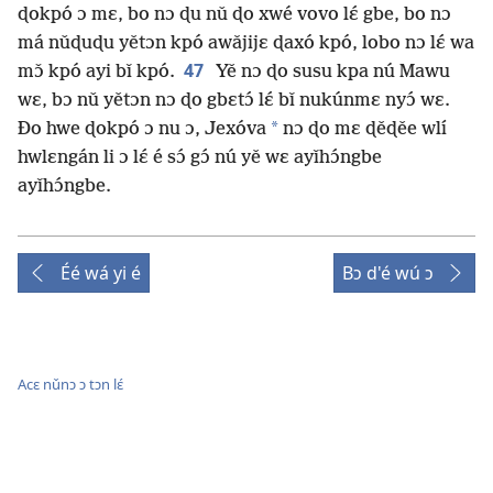
ɖokpó ɔ mɛ, bo nɔ ɖu nǔ ɖo xwé vovo lɛ́ gbe, bo nɔ
má nǔɖuɖu yětɔn kpó awǎjijɛ ɖaxó kpó, lobo nɔ lɛ́ wa
47
mɔ̌ kpó ayi bǐ kpó.
Yě nɔ ɖo susu kpa nú Mawu
wɛ, bɔ nǔ yětɔn nɔ ɖo gbɛtɔ́ lɛ́ bǐ nukúnmɛ nyɔ́ wɛ.
*
Ðo hwe ɖokpó ɔ nu ɔ, Jexóva
nɔ ɖo mɛ ɖěɖěe wlí
hwlɛngán li ɔ lɛ́ é sɔ́ gɔ́ nú yě wɛ ayǐhɔ́ngbe
ayǐhɔ́ngbe.
Éé wá yi é
Bɔ d'é wú ɔ
Acɛ nǔnɔ ɔ tɔn lɛ́