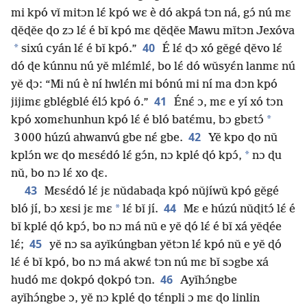
mi kpó vǐ mitɔn lɛ́ kpó wɛ è dó akpá tɔn ná, gɔ́ nú mɛ
ɖěɖěe ɖo zɔ lɛ́ é bǐ kpó mɛ ɖěɖěe Mawu mǐtɔn Jexóva
40
*
sixú cyán lɛ́ é bǐ kpó.”
É lɛ́ ɖɔ xó gěgé ɖěvo lɛ́
dó ɖe kúnnu nú yě mlɛ́mlɛ́, bo lɛ́ dó wǔsyɛ́n lanmɛ nú
yě ɖɔ: “Mi nú è ní hwlɛ́n mi bónú mi ní ma dɔn kpó
41
jijimɛ gblégblé élɔ́ kpó ó.”
Énɛ́ ɔ, mɛ e yí xó tɔn
*
kpó xomɛhunhun kpó lɛ́ é bló batɛ́mu, bɔ gbɛtɔ́
42
3 000 húzú ahwanvú gbe nɛ́ gbe.
Yě kpo ɖo nǔ
*
kplɔ́n wɛ ɖo mɛsɛ́dó lɛ́ gɔ́n, nɔ kplé ɖó kpɔ́,
nɔ ɖu
nǔ, bo nɔ lɛ́ xo ɖɛ.
43
Mɛsɛ́dó lɛ́ jɛ nǔdabaɖa kpó nǔjíwǔ kpó gěgé
44
*
bló jí, bɔ xɛsi jɛ mɛ
lɛ́ bǐ jí.
Mɛ e húzú nǔɖitɔ́ lɛ́ é
bǐ kplé ɖó kpɔ́, bo nɔ má nǔ e yě ɖó lɛ́ é bǐ xá yěɖée
45
lɛ́;
yě nɔ sa ayǐkúngban yětɔn lɛ́ kpó nǔ e yě ɖó
lɛ́ é bǐ kpó, bo nɔ má akwɛ́ tɔn nú mɛ bǐ sɔgbe xá
46
hudó mɛ ɖokpó ɖokpó tɔn.
Ayǐhɔ́ngbe
ayǐhɔ́ngbe ɔ, yě nɔ kplé ɖo tɛ́npli ɔ mɛ ɖo linlin