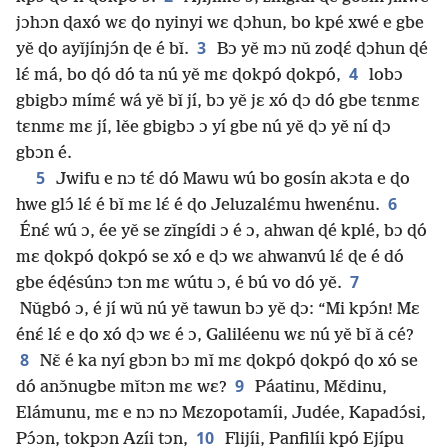
jɔhɔn ɖaxó wɛ ɖo nyinyi wɛ ɖɔhun, bo kpé xwé e gbe
3
yě ɖo ayǐjínjɔ́n ɖe é bǐ.
Bɔ yě mɔ nǔ zoɖɛ́ ɖɔhun ɖé
4
lɛ́ má, bo ɖó dó ta nú yě mɛ ɖokpó ɖokpó,
lobɔ
gbigbɔ mímɛ́ wá yě bǐ jí, bɔ yě jɛ xó ɖɔ dó gbe tɛnmɛ
tɛnmɛ mɛ jí, lěe gbigbɔ ɔ yí gbe nú yě ɖɔ yě ní ɖɔ
gbɔn é.
5
Jwifu e nɔ tɛ́ dó Mawu wú bo gosín akɔta e ɖo
6
hwe glɔ́ lɛ́ é bǐ mɛ lɛ́ é ɖo Jeluzalɛ́mu hwenɛ́nu.
Énɛ́ wú ɔ, ée yě se zǐngídi ɔ é ɔ, ahwan ɖé kplé, bɔ ɖó
mɛ ɖokpó ɖokpó se xó e ɖɔ wɛ ahwanvú lɛ́ ɖe é dó
7
gbe éɖésúnɔ tɔn mɛ wútu ɔ, é bú vo dó yě.
Nǔgbó ɔ, é jí wǔ nú yě tawun bɔ yě ɖɔ: “Mi kpɔ́n! Mɛ
énɛ́ lɛ́ e ɖo xó ɖɔ wɛ é ɔ, Galiléenu wɛ nú yě bǐ ǎ cé?
8
Nɛ̌ é ka nyí gbɔn bɔ mǐ mɛ ɖokpó ɖokpó ɖo xó se
9
dó anɔ̌nugbe mǐtɔn mɛ wɛ?
Páatinu, Mɛ̌dinu,
Elámunu, mɛ e nɔ nɔ Mɛzopotamíi, Judée, Kapadɔ́si,
10
Pɔ́ɔn, tokpɔn Azíi tɔn,
Flijíi, Panfilíi kpó Ejípu