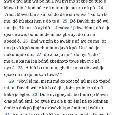
xwe è nyi atín wú bo hu i. Nǔ nyí mɔ̌ sɔgbe xá tuto e
24
Mawu bló é kpó nǔ e é ko tuun jɛ nukɔn é kpó.
*
Amɔ̌, Mawu fɔ́n ɛ sín kú dó ɖe è sín wǔvɛ́
kú tɔn lɛ́
25
mɛ, ɖó kú sixú hɛn ɛ ɖó te ǎ.
Ðó Davídi ɖɔ dó wǔ
*
*
tɔn ɖɔ: ‘Un nɔ sɔ́ ayi ɖó
Jexóva
jí hwebǐnu, ɖó é ɖo
ɖisí ce xwé, bónú nǔɖé ní ma gba ayi dó nú mì
26
gbeɖé ó.
Énɛ́ wɛ zɔ́n bɔ awǎjijɛ gɔ́ ayi ce mɛ, bɔ
*
un ɖɔ xó kpó xomɛhunhun ɖaxó kpó. Un
ná ɖo
27
*
*
nukúnɖíɖó mɛ;
ɖó a ná jó mì
dó nyi Yɔdo
mɛ ǎ, a ka ná lɔn bónú gbejínɔtɔ́ towe sín cyɔ ná
28
nyɔ ǎ.
A bló bɔ un tuun gbɛli ɔ; a ná dó awǎjijɛ
*
ɖaxó nú mì ɖo nukɔn towe.’
29
“Nɔví lɛ́ mi, mi nú má ɖɔ xójɔxó nú mi dó tɔ́gbó
mǐtɔn Davídi wú; é kú bɔ è ɖi i, lobɔ yɔdo tɔn ɖo fí
30
káká jɛ égbé.
Ðó é nyí gbeyíɖɔ bo tuun ɖɔ Mawu
d’akpá nú émí, bo xwlé nǔ d’é jí ɖɔ émí ná sɔ́ kúnkan
émítɔn ɖokpó jínjɔ́n axɔ́súzinkpo émítɔn jí wútu ɔ,
31
é mɔ fínfɔ́n sín kú Klísu tɔn sɛ́dó, bo ɖɔ d’é wú ɖɔ