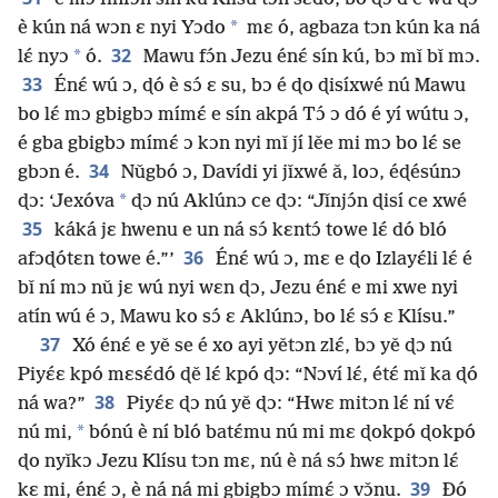
*
è kún ná wɔn ɛ nyi Yɔdo
mɛ ó, agbaza tɔn kún ka ná
32
*
lɛ́ nyɔ
ó.
Mawu fɔ́n Jezu énɛ́ sín kú, bɔ mǐ bǐ mɔ.
33
Énɛ́ wú ɔ, ɖó è sɔ́ ɛ su, bɔ é ɖo ɖisíxwé nú Mawu
bo lɛ́ mɔ gbigbɔ mímɛ́ e sín akpá Tɔ́ ɔ dó é yí wútu ɔ,
é gba gbigbɔ mímɛ́ ɔ kɔn nyi mǐ jí lěe mi mɔ bo lɛ́ se
34
gbɔn é.
Nǔgbó ɔ, Davídi yi jǐxwé ǎ, loɔ, éɖésúnɔ
*
ɖɔ: ‘Jexóva
ɖɔ nú Aklúnɔ ce ɖɔ: “Jǐnjɔ́n ɖisí ce xwé
35
káká jɛ hwenu e un ná sɔ́ kɛntɔ́ towe lɛ́ dó bló
36
afɔɖótɛn towe é.”’
Énɛ́ wú ɔ, mɛ e ɖo Izlayɛ́li lɛ́ é
bǐ ní mɔ nǔ jɛ wú nyi wɛn ɖɔ, Jezu énɛ́ e mi xwe nyi
atín wú é ɔ, Mawu ko sɔ́ ɛ Aklúnɔ, bo lɛ́ sɔ́ ɛ Klísu.”
37
Xó énɛ́ e yě se é xo ayi yětɔn zlɛ́, bɔ yě ɖɔ nú
Piyɛ́ɛ kpó mɛsɛ́dó ɖě lɛ́ kpó ɖɔ: “Nɔví lɛ́, étɛ́ mǐ ka ɖó
38
ná wa?”
Piyɛ́ɛ ɖɔ nú yě ɖɔ: “Hwɛ mitɔn lɛ́ ní vɛ́
*
nú mi,
bónú è ní bló batɛ́mu nú mi mɛ ɖokpó ɖokpó
ɖo nyǐkɔ Jezu Klísu tɔn mɛ, nú è ná sɔ́ hwɛ mitɔn lɛ́
39
kɛ mi, énɛ́ ɔ, è ná ná mi gbigbɔ mímɛ́ ɔ vɔ̌nu.
Ðó