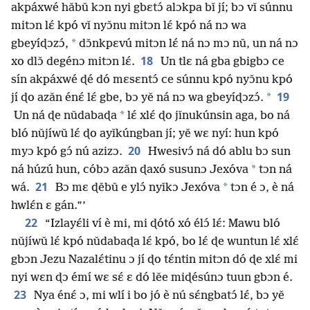
akpáxwé hǎbǔ kɔn nyi gbɛtɔ́ alɔkpa bǐ jí; bɔ vǐ súnnu
mitɔn lɛ́ kpó vǐ nyɔ̌nu mitɔn lɛ́ kpó ná nɔ wa
*
gbeyíɖɔzɔ́,
dɔ̌nkpɛvú mitɔn lɛ́ ná nɔ mɔ nǔ, un ná nɔ
18
xo dlɔ̌ degénɔ mitɔn lɛ́.
Un tlɛ ná gba gbigbɔ ce
sín akpáxwé ɖé dó mɛsɛntɔ́ ce súnnu kpó nyɔ̌nu kpó
19
*
jí ɖo azǎn énɛ́ lɛ́ gbe, bɔ yě ná nɔ wa gbeyíɖɔzɔ́.
*
Un ná ɖe nǔdabaɖa
lɛ́ xlɛ́ ɖo jǐnukúnsin aga, bo ná
bló nǔjíwǔ lɛ́ ɖo ayǐkúngban jí; yě wɛ nyí: hun kpó
20
myɔ kpó gɔ́ nú azizɔ.
Hwesivɔ́ ná dó ablu bɔ sun
*
ná húzú hun, cóbɔ azǎn ɖaxó susunɔ Jexóva
tɔn ná
21
*
wá.
Bɔ mɛ ɖěbǔ e ylɔ́ nyǐkɔ Jexóva
tɔn é ɔ, è ná
hwlɛ́n ɛ gán.”’
22
“Izlayɛ́li ví è mi, mi ɖótó xó élɔ́ lɛ́: Mawu bló
nǔjíwǔ lɛ́ kpó nǔdabaɖa lɛ́ kpó, bo lɛ́ ɖe wuntun lɛ́ xlɛ́
gbɔn Jezu Nazalɛ́tinu ɔ jí ɖo tɛ́ntin mitɔn dó ɖe xlɛ́ mi
nyi wɛn ɖɔ émí wɛ sɛ́ ɛ dó lěe miɖésúnɔ tuun gbɔn é.
23
Nya énɛ́ ɔ, mi wlí i bo jó è nú sɛ́ngbatɔ́ lɛ́, bɔ yě