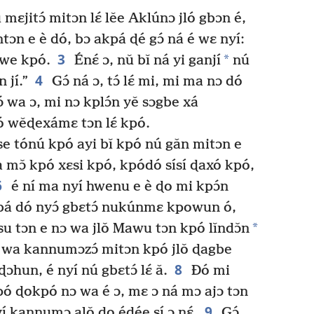
 mɛjitɔ́ mitɔn lɛ́ lěe Aklúnɔ jló gbɔn é,
tɔn e è dó, bɔ akpá ɖé gɔ́ ná é wɛ nyí:
3
*
owe kpó.
Énɛ́ ɔ, nǔ bǐ ná yi ganjí
nú
4
 jí.”
Gɔ́ ná ɔ, tɔ́ lɛ́ mi, mi ma nɔ dó
ɔ́ wa ɔ, mi nɔ kplɔ́n yě sɔgbe xá
pó wěɖexámɛ tɔn lɛ́ kpó.
se tónú kpó ayi bǐ kpó nú gǎn mitɔn e
a mɔ̌ kpó xɛsi kpó, kpódó sísí ɖaxó kpó,
6
é ní ma nyí hwenu e è ɖo mi kpɔ́n
 bá dó nyɔ́ gbɛtɔ́ nukúnmɛ kpowun ó,
*
u tɔn e nɔ wa jlǒ Mawu tɔn kpó lǐndɔ̌n
wa kannumɔzɔ́ mitɔn kpó jlǒ ɖagbe
8
hun, é nyí nú gbɛtɔ́ lɛ́ ǎ.
Ðó mi
ó ɖokpó nɔ wa é ɔ, mɛ ɔ ná mɔ ajɔ tɔn
9
í kannumɔ alǒ ɖo éɖée sí ɔ nɛ́.
Gɔ́