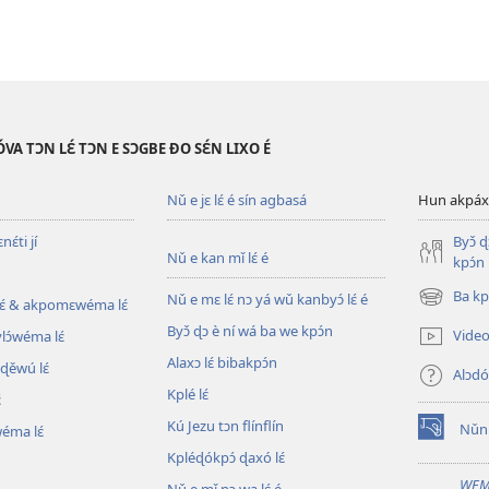
VA TƆN LƐ́ TƆN E SƆGBE ƉO SƐ́N LIXO É
Nǔ e jɛ lɛ́ é sín agbasá
Hun akpáxwé
ɛ́ti jí
Byɔ̌ 
Nǔ e kan mǐ lɛ́ é
kpɔ́n
Ba kpl
Nǔ e mɛ lɛ́ nɔ yá wǔ kanbyɔ́ lɛ́ é
ɛ́ & akpomɛwéma lɛ́
(opens
new
Byɔ̌ ɖɔ è ní wá ba we kpɔ́n
Video 
ylɔ́wéma lɛ́
window)
Alaxɔ lɛ́ bibakpɔ́n
ɖěwú lɛ́
Alɔdó
Kplé lɛ́
́
Kú Jezu tɔn flínflín
Nǔní
wéma lɛ́
(opens
Kpléɖókpɔ́ ɖaxó lɛ́
new
window)
WEM
Nǔ e mǐ nɔ wa lɛ́ é