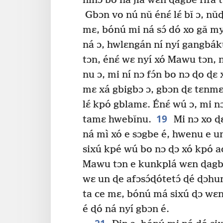
ninɔ bo ná jlá wɛn ɖagbe fífá t
Gbɔn vo nú nǔ énɛ́ lɛ́ bǐ ɔ, nǔ
mɛ, bónú mi ná sɔ́ dó xo gǎ myɔ
ná ɔ, hwlɛngán ní nyí gangbák
tɔn, énɛ́ wɛ nyí xó Mawu tɔn, 
nu ɔ, mi ní nɔ fɔ́n bo nɔ ɖo ɖɛ
mɛ xá gbigbɔ ɔ, gbɔn ɖɛ tɛnmɛ
lɛ́ kpó gblamɛ. Énɛ́ wú ɔ, mi n
19
tamɛ hwebǐnu.
Mi nɔ xo ɖɛ
ná mì xó e sɔgbe é, hwenu e un
sixú kpé wú bo nɔ ɖɔ xó kpó 
Mawu tɔn e kunkplá wɛn ɖagbe
wɛ un ɖe afɔsɔ́ɖótetɔ́ ɖé ɖɔhu
ta ce mɛ, bónú má sixú ɖɔ wɛn
é ɖó ná nyí gbɔn é.