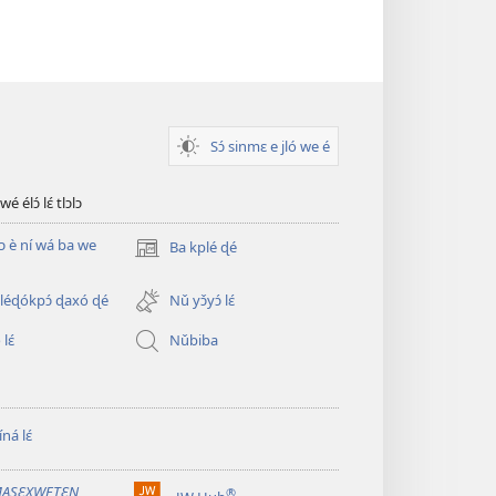
Sɔ́ sinmɛ e jló we é
 élɔ́ lɛ́ tlɔlɔ
ɖɔ è ní wá ba we
Ba kplé ɖé
(opens
new
window)
éɖókpɔ́ ɖaxó ɖé
Nǔ yɔ̌yɔ́ lɛ́
lɛ́
Nǔbiba
ná lɛ́
ASƐXWETƐN
®