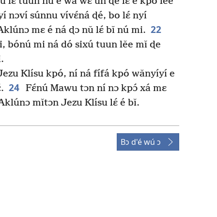
 lɛ́ tuun nǔ e wa wɛ un ɖe lɛ́ é kpó lěe
í nɔví súnnu vívɛ́ná ɖé, bo lɛ́ nyí
22
 Aklúnɔ mɛ é ná ɖɔ nǔ lɛ́ bǐ nú mi.
mi, bónú mi ná dó sixú tuun lěe mǐ ɖe
.
zu Klísu kpó, ní ná fífá kpó wǎnyíyí e
24
.
Fɛ́nú Mawu tɔn ní nɔ kpɔ́ xá mɛ
lúnɔ mǐtɔn Jezu Klísu lɛ́ é bǐ.
Bɔ d'é wú ɔ