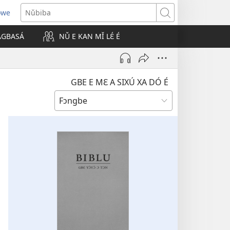
owe
Nǔbiba
 AGBASÁ
NǓ E KAN MǏ LƐ́ É
GBE E MƐ A SIXÚ XA DÓ É