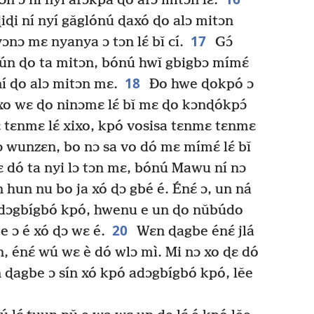
ɔn ɔ ní nyí afɔkpa ɖo afɔ mitɔn lɛ́.
ɖiɖi ní nyí gǎglónú ɖaxó ɖo alɔ mitɔn
17
nɔ mɛ nyanya ɔ tɔn lɛ́ bǐ cí.
Gɔ́
ún ɖo ta mitɔn, bónú hwǐ gbigbɔ mímɛ́
18
ní ɖo alɔ mitɔn mɛ.
Ðo hwe ɖokpó ɔ
 xo wɛ ɖo ninɔmɛ lɛ́ bǐ mɛ ɖo kɔnɖókpɔ́
 tɛnmɛ lɛ́ xixo, kpó vosisa tɛnmɛ tɛnmɛ
ɔ wunzɛn, bo nɔ sa vo dó mɛ mímɛ́ lɛ́ bǐ
 dó ta nyi lɔ tɔn mɛ, bónú Mawu ní nɔ
 hun nu bo ja xó ɖɔ gbé é. Énɛ́ ɔ, un ná
adɔgbígbó kpó, hwenu e un ɖo nǔbúdo
20
 ɔ é xó ɖɔ wɛ é.
Wɛn ɖagbe énɛ́ jlá
n, énɛ́ wú wɛ è dó wlɔ mì. Mi nɔ xo ɖɛ dó
 ɖagbe ɔ sín xó kpó adɔgbígbó kpó, lěe