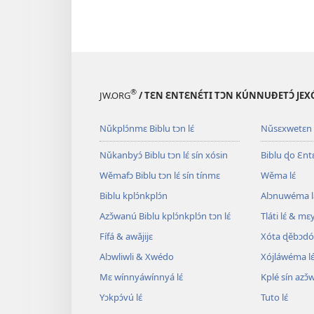
®
JW.ORG
/ TƐN ƐNTƐNƐ́TI TƆN KÚNNUƉETƆ́ JEXÓ
Nǔkplɔ́nmɛ Biblu tɔn lɛ́
Nǔsɛxwetɛn
Nǔkanbyɔ́ Biblu tɔn lɛ́ sín xósin
Biblu ɖo Ɛntɛn
Wěmafɔ Biblu tɔn lɛ́ sín tínmɛ
Wěma lɛ́
Biblu kplɔ́nkplɔ́n
Alɔnuwéma l
Azɔ̌wanú Biblu kplɔ́nkplɔ́n tɔn lɛ́
Tláti lɛ́ & mɛ
Fífá & awǎjijɛ
Xóta ɖěbɔdó
Alɔwliwli & Xwédo
Xójláwéma lɛ
Mɛ wínnyáwínnyá lɛ́
Kplé sín azɔ̌
Yɔkpɔ́vú lɛ́
Tuto lɛ́