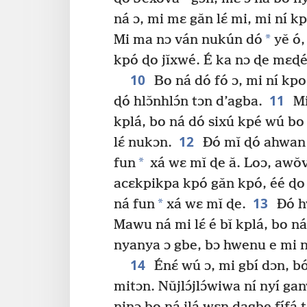
ná ɔ, mi mɛ gǎn lɛ́ mi, mi ní 
*
Mi ma nɔ ván nukún dó
yě ó,
kpó ɖo jǐxwé. É ka nɔ ɖe mɛɖ
10
Bo ná dó fó ɔ, mi ní kpo 
11
ɖó hlɔ̌nhlɔ́n tɔn d’agba.
Mi
kplá, bo ná dó sixú kpé wú bo
12
lɛ́ nukɔn.
Ðó mǐ ɖó ahwan
*
fun
xá wɛ mǐ ɖe ǎ. Loɔ, awǒvi
acɛkpikpa kpó gǎn kpó, éé ɖo a
13
*
ná fun
xá wɛ mǐ ɖe.
Ðó hw
Mawu ná mi lɛ́ é bǐ kplá, bo n
nyanya ɔ gbe, bɔ hwenu e mi ná
14
Énɛ́ wú ɔ, mi gbí dɔn, b
mitɔn. Nǔjlɔ́jlɔ́wiwa ní nyí g