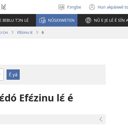
lɛ́
Fɔngbe
Hun akpáxwé t
Sɔ́
(opens
gbe
new
 BIBLU TƆN LƐ́
NǓSƐXWETƐN
NǓ E JƐ LƐ́ É SÍN
ɖokpó
window)
 ɔ tɔn
Efɛ́zinu lɛ́
6
ata
dó Efɛ́zinu lɛ́ é