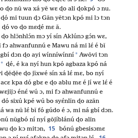
kpo ɖo nǔ wa xá yě wɛ ɖo ali ɖokpó ɔ nu.
 ɖó mi tuun ɖɔ Gǎn yětɔn kpó mi lɔ tɔn
é ɖó vo ɖo mɛɖé mɛ ǎ.
ɖo hlɔ̌nhlɔ́n mɔ yí sín Aklúnɔ gɔ́n wɛ,
 fɔ ahwanfunnú e Mawu ná mi lɛ́ é bǐ
*
 gbí dɔn ɖo ayi wínníwínní
Awǒvi tɔn
*
ɖé, é ka nyí hun kpó agbaza kpó ná
 ɖěɖěe ɖo jǐxwé sín xá lɛ́ mɛ, bo nyí
cɛ kpa dó gbɛ e ɖo ablu mɛ é jí wɛ lɛ́ é
ɛjijɔ énɛ́ wú ɔ, mi fɔ ahwanfunnú e
á dó sixú kpé wú bo syɛ́nlǐn ɖo azǎn
 wa nǔ lɛ́ bǐ fó gúdo é ɔ, mi ná gbí dɔn.
ónú nǔgbó ní nyí gǒjíblánú ɖo alin
15
anwu ɖo kɔ mitɔn,
bónú gbesisɔmɛ
16