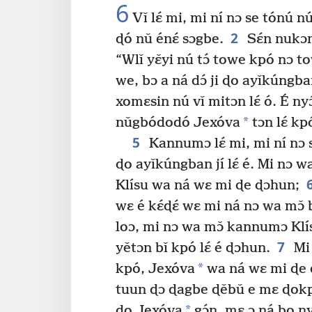
6
Vǐ lɛ́ mi, mi ní nɔ se tónú nú
2
ɖó nǔ énɛ́ sɔgbe.
Sɛ́n nukɔn
“Wlǐ yɛ̌yi nú tɔ́ towe kpó nɔ t
we, bɔ a ná dɔ́ ji ɖo ayǐkúngban
xomɛsin nú vǐ mitɔn lɛ́ ó. É ny
*
nǔgbódodó Jexóva
tɔn lɛ́ k
5
Kannumɔ lɛ́ mi, mi ní nɔ 
ɖo ayǐkúngban jí lɛ́ é. Mi nɔ w
Klísu wa ná wɛ mi ɖe ɖɔhun;
wɛ é kɛ́ɖɛ́ wɛ mi ná nɔ wa mɔ̌
loɔ, mi nɔ wa mɔ̌ kannumɔ Klís
7
yětɔn bǐ kpó lɛ́ é ɖɔhun.
Mi 
*
kpó, Jexóva
wa ná wɛ mi ɖe ɖɔ
tuun ɖɔ ɖagbe ɖěbǔ e mɛ ɖokp
*
ɖo Jexóva
gɔ́n, mɛ ɔ ná bo ny