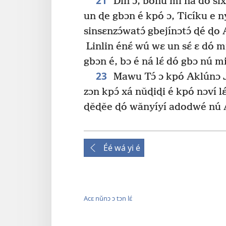
21
Din ɔ, bónú mi ná dó sixú
un ɖe gbɔn é kpó ɔ, Ticíku e ny
sinsɛnzɔ́watɔ́ gbejínɔtɔ́ ɖé ɖo
Linlin énɛ́ wú wɛ un sɛ́ ɛ dó 
gbɔn é, bɔ é ná lɛ́ dó gbɔ nú mi
23
Mawu Tɔ́ ɔ kpó Aklúnɔ Je
zɔn kpɔ́ xá nǔɖiɖi é kpó nɔví lɛ́
ɖěɖěe ɖó wǎnyíyí adodwé nú Ak
Éé wá yi é
Acɛ nǔnɔ ɔ tɔn lɛ́