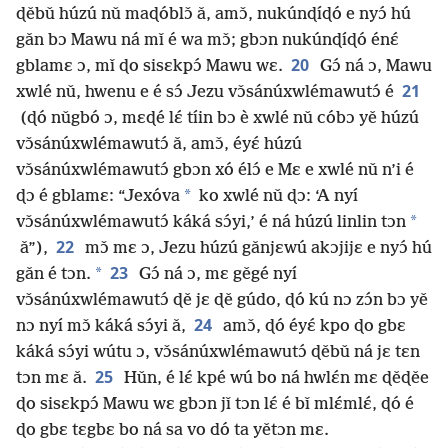
ɖěbǔ húzú nǔ maɖóblɔ̌ ǎ, amɔ̌, nukúnɖíɖó e nyɔ́ hú
gǎn bɔ Mawu ná mǐ é wa mɔ̌; gbɔn nukúnɖíɖó énɛ́
20
gblamɛ ɔ, mǐ ɖo sisɛkpɔ́ Mawu wɛ.
Gɔ́ ná ɔ, Mawu
21
xwlé nǔ, hwenu e é sɔ́ Jezu vɔ̌sánúxwlémawutɔ́ é
(ɖó nǔgbó ɔ, mɛɖé lɛ́ tíin bɔ è xwlé nǔ cóbɔ yě húzú
vɔ̌sánúxwlémawutɔ́ ǎ, amɔ̌, éyɛ́ húzú
vɔ̌sánúxwlémawutɔ́ gbɔn xó élɔ́ e Mɛ e xwlé nǔ n’i é
*
ɖɔ é gblamɛ: “Jexóva
ko xwlé nǔ ɖɔ: ‘A nyí
*
vɔ̌sánúxwlémawutɔ́ káká sɔ́yi,’ é ná húzú linlin tɔn
22
ǎ”),
mɔ̌ mɛ ɔ, Jezu húzú gǎnjɛwú akɔjijɛ e nyɔ́ hú
23
*
gǎn é tɔn.
Gɔ́ ná ɔ, mɛ gěgé nyí
vɔ̌sánúxwlémawutɔ́ ɖě jɛ ɖě gúdo, ɖó kú nɔ zɔ́n bɔ yě
24
nɔ nyí mɔ̌ káká sɔ́yi ǎ,
amɔ̌, ɖó éyɛ́ kpo ɖo gbɛ
káká sɔ́yi wútu ɔ, vɔ̌sánúxwlémawutɔ́ ɖěbǔ ná jɛ tɛn
25
tɔn mɛ ǎ.
Hǔn, é lɛ́ kpé wú bo ná hwlɛ́n mɛ ɖěɖěe
ɖo sisɛkpɔ́ Mawu wɛ gbɔn jǐ tɔn lɛ́ é bǐ mlɛ́mlɛ́, ɖó é
ɖo gbɛ tɛgbɛ bo ná sa vo dó ta yětɔn mɛ.