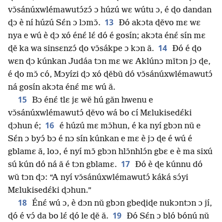
vɔ̌sánúxwlémawutɔ́zɔ́ ɔ húzú wɛ wútu ɔ, é ɖo dandan
13
ɖɔ è ní húzú Sɛ́n ɔ lɔmɔ̌.
Ðó akɔta ɖěvo mɛ wɛ
nya e wú è ɖɔ xó énɛ́ lɛ́ dó é gosín; akɔta énɛ́ sín mɛ
14
ɖě ka wa sinsɛnzɔ́ ɖo vɔ̌sákpe ɔ kɔn ǎ.
Ðó é ɖo
wɛn ɖɔ kúnkan Judáa tɔn mɛ wɛ Aklúnɔ mǐtɔn jɔ ɖe,
é ɖo mɔ̌ có, Mɔyízi ɖɔ xó ɖěbǔ dó vɔ̌sánúxwlémawutɔ́
ná gosín akɔta énɛ́ mɛ wú ǎ.
15
Bɔ énɛ́ tlɛ jɛ wě hú gǎn hwenu e
vɔ̌sánúxwlémawutɔ́ ɖěvo wá bo cí Mɛlukisedɛ́ki
16
ɖɔhun é;
é húzú mɛ mɔ̌hun, é ka nyí gbɔn nǔ e
Sɛ́n ɔ byɔ́ bɔ é nɔ sín kúnkan e mɛ è jɔ ɖe é wú é
gblamɛ ǎ, loɔ, é nyí mɔ̌ gbɔn hlɔ̌nhlɔ́n gbɛ e è ma sixú
17
sú kún dó ná ǎ é tɔn gblamɛ.
Ðó è ɖe kúnnu dó
wǔ tɔn ɖɔ: “A nyí vɔ̌sánúxwlémawutɔ́ káká sɔ́yi
Mɛlukisedɛ́ki ɖɔhun.”
18
Énɛ́ wú ɔ, è dɔn nǔ gbɔn gbeɖiɖe nukɔntɔn ɔ jí,
19
ɖó é vɔ́ da bo lɛ́ ɖó le ɖě ǎ.
Ðó Sɛ́n ɔ bló bónú nǔ