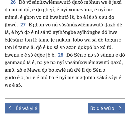
26
Ðó vɔ̌sánúxwlémawutɔ́ ɖaxó mɔ̌hun wɛ é jɛxá
ɖɔ mǐ ní ɖó, é ɖo gbejí, é nyí xomɛvɔ́nɔ, é nyí mɛ
mímɛ́, é gbɔn vo nú hwɛhutɔ́ lɛ́, bɔ è lɛ́ sɔ́ ɛ su ɖo
27
jǐxwé.
É gbɔn vo nú vɔ̌sánúxwlémawutɔ́ ɖaxó ɖě
lɛ́, é byɔ́ ɖɔ é ní sá vɔ̌ ayǐhɔ́ngbe ayǐhɔ́ngbe dó hwɛ
éɖésúnɔ tɔn lɛ́ tamɛ jɛ nukɔn, lobo wá sá dó togun ɔ
tɔn lɛ́ tamɛ ǎ, ɖó é ko sá vɔ̌ azɔn ɖokpó bɔ xó fó,
28
hwenu e é sɔ́ éɖée jó é.
Ðó Sɛ́n ɔ nɔ sɔ́ súnnu e ɖó
gǎnmaɖó lɛ́ é, bɔ yě nɔ nyí vɔ̌sánúxwlémawutɔ́ ɖaxó,
amɔ̌, xó e Mawu ɖɔ bo xwlé nǔ d’é jí ɖo Sɛ́n ɔ
gúdo é ɔ, Vǐ e é bló bɔ é nyí mɛ maɖóblɔ̌ káká sɔ́yi é
wɛ é sɔ́.
Éé wá yi é
Bɔ d'é wú ɔ