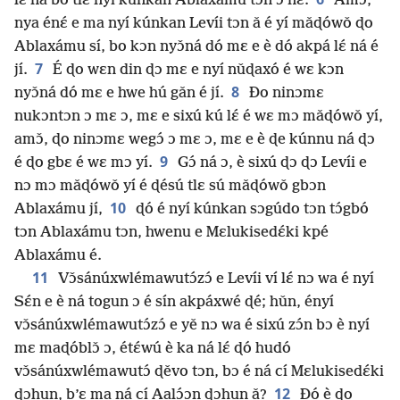
lɛ́ ná bo tlɛ nyí kúnkan Ablaxámu tɔn ɔ nɛ́.
Amɔ̌,
nya énɛ́ e ma nyí kúnkan Levíi tɔn ǎ é yí mǎɖówǒ ɖo
Ablaxámu sí, bo kɔn nyɔ̌ná dó mɛ e è dó akpá lɛ́ ná é
7
jí.
É ɖo wɛn din ɖɔ mɛ e nyí nǔɖaxó é wɛ kɔn
8
nyɔ̌ná dó mɛ e hwe hú gǎn é jí.
Ðo ninɔmɛ
nukɔntɔn ɔ mɛ ɔ, mɛ e sixú kú lɛ́ é wɛ mɔ mǎɖówǒ yí,
amɔ̌, ɖo ninɔmɛ wegɔ́ ɔ mɛ ɔ, mɛ e è ɖe kúnnu ná ɖɔ
9
é ɖo gbɛ é wɛ mɔ yí.
Gɔ́ ná ɔ, è sixú ɖɔ ɖɔ Levíi e
nɔ mɔ mǎɖówǒ yí é ɖésú tlɛ sú mǎɖówǒ gbɔn
10
Ablaxámu jí,
ɖó é nyí kúnkan sɔgúdo tɔn tɔ́gbó
tɔn Ablaxámu tɔn, hwenu e Mɛlukisedɛ́ki kpé
Ablaxámu é.
11
Vɔ̌sánúxwlémawutɔ́zɔ́ e Levíi ví lɛ́ nɔ wa é nyí
Sɛ́n e è ná togun ɔ é sín akpáxwé ɖé; hǔn, ényí
vɔ̌sánúxwlémawutɔ́zɔ́ e yě nɔ wa é sixú zɔ́n bɔ è nyí
mɛ maɖóblɔ̌ ɔ, étɛ́wú è ka ná lɛ́ ɖó hudó
vɔ̌sánúxwlémawutɔ́ ɖěvo tɔn, bɔ é ná cí Mɛlukisedɛ́ki
12
ɖɔhun, b’ɛ ma ná cí Aalɔ́ɔn ɖɔhun ǎ?
Ðó è ɖo