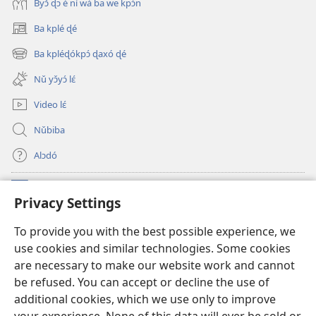
Byɔ̌ ɖɔ è ní wá ba we kpɔ́n
Ba kplé ɖé
(opens
new
Ba kpléɖókpɔ́ ɖaxó ɖé
(opens
window)
new
Nǔ yɔ̌yɔ́ lɛ́
window)
Video lɛ́
Nǔbiba
Alɔdó
Nǔníná lɛ́
(opens
Privacy Settings
new
window)
WEMASƐXWETƐN ƐNTƐNƐTI JÍ TƆN Watchtower Tɔn
To provide you with the best possible experience, we
(opens
use cookies and similar technologies. Some cookies
new
®
JW Hub
window)
are necessary to make our website work and cannot
(opens
be refused. You can accept or decline the use of
new
JW Library
App
window)
additional cookies, which we use only to improve