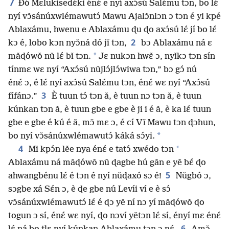
7
Ðó Mɛlukisedɛ́ki énɛ́ e nyí axɔ́sú Salɛ́mu tɔn, bo lɛ́
nyí vɔ̌sánúxwlémawutɔ́ Mawu Ajalɔ̌nlɔn ɔ tɔn é yi kpé
Ablaxámu, hwenu e Ablaxámu ɖu ɖo axɔ́sú lɛ́ jí bo lɛ́
2
kɔ é, lobo kɔn nyɔ̌ná dó jǐ tɔn,
bɔ Ablaxámu ná ɛ
*
mǎɖówǒ nǔ lɛ́ bǐ tɔn.
Jɛ nukɔn hwɛ̌ ɔ, nyǐkɔ tɔn sín
tínmɛ wɛ nyí “Axɔ́sú nǔjlɔ́jlɔ́wiwa tɔn,” bɔ gɔ́ nú
énɛ́ ɔ, é lɛ́ nyí axɔ́sú Salɛ́mu tɔn, énɛ́ wɛ nyí “Axɔ́sú
3
fífánɔ.”
È tuun tɔ́ tɔn ǎ, è tuun nɔ tɔn ǎ, è tuun
kúnkan tɔn ǎ, è tuun gbe e gbe è ji i é ǎ, è ka lɛ́ tuun
gbe e gbe é kú é ǎ, mɔ̌ mɛ ɔ, é cí Vǐ Mawu tɔn ɖɔhun,
*
bo nyí vɔ̌sánúxwlémawutɔ́ káká sɔ́yi.
4
*
Mi kpɔ́n lěe nya énɛ́ e tatɔ́ xwédo tɔn
Ablaxámu ná mǎɖówǒ nǔ ɖagbe hú gǎn e yě bɛ́ ɖo
5
ahwangbénu lɛ́ é tɔn é nyí nǔɖaxó sɔ é!
Nǔgbó ɔ,
sɔgbe xá Sɛ́n ɔ, è ɖe gbe nú Levíi ví e è sɔ́
vɔ̌sánúxwlémawutɔ́ lɛ́ é ɖɔ yě ní nɔ yí mǎɖówǒ ɖo
togun ɔ sí, énɛ́ wɛ nyí, ɖo nɔví yětɔn lɛ́ sí, ényí mɛ énɛ́
6